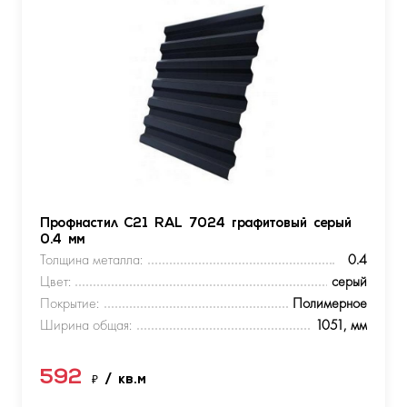
Профнастил С21 RAL 7024 графитовый серый
0.4 мм
Толщина металла:
0.4
Цвет:
серый
Покрытие:
Полимерное
Ширина общая:
1051, мм
592
₽
/ кв.м