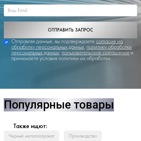
ОТПРАВИТЬ ЗАПРОС
Отправляя данные, вы подтверждаете
согласие на
обработку персональных данных
,
политику обработки
персональных данных
,
пользовательское соглашение
и
принимаете условия политики их обработки.
Популярные товары
Также ищют:
Черный металлопрокат
Производство