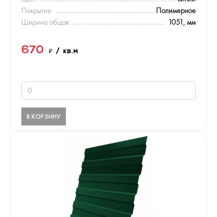
Покрытие:
Полимерное
Ширина общая:
1051, мм
670
₽
/ кв.м
В КОРЗИНУ