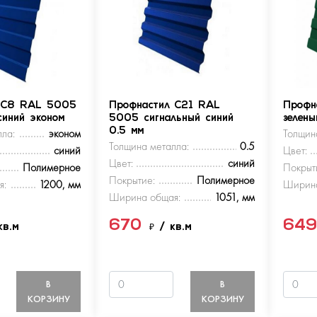
 С8 RAL 5005
Профнастил С21 RAL
Профн
синий эконом
5005 сигнальный синий
зелен
ла:
эконом
0.5 мм
Толщин
Толщина металла:
0.5
синий
Цвет:
Цвет:
синий
Полимерное
Покрыт
Покрытие:
Полимерное
я:
1200, мм
Ширина
Ширина общая:
1051, мм
670
64
кв.м
₽
/ кв.м
В
В
КОРЗИНУ
КОРЗИНУ