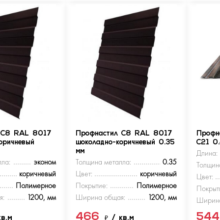
 С8 RAL 8017
Профнастил С8 RAL 8017
Профн
оричневый
шоколадно-коричневый 0.35
С21 0
мм
Длина:
ла:
эконом
Толщина металла:
0.35
Толщин
коричневый
Цвет:
коричневый
Цвет:
Полимерное
Покрытие:
Полимерное
Покрыт
я:
1200, мм
Ширина общая:
1200, мм
Ширина
466
54
кв.м
₽
/ кв.м