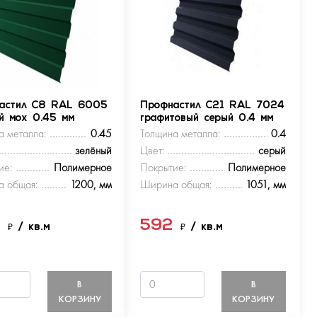
астил С8 RAL 6005
Профнастил С21 RAL 7024
ый мох 0.45 мм
графитовый серый 0.4 мм
а металла:
0.45
Толщина металла:
0.4
зелёный
Цвет:
серый
ие:
Полимерное
Покрытие:
Полимерное
 общая:
1200, мм
Ширина общая:
1051, мм
9
592
₽
/ кв.м
₽
/ кв.м
В
В
КОРЗИНУ
КОРЗИНУ