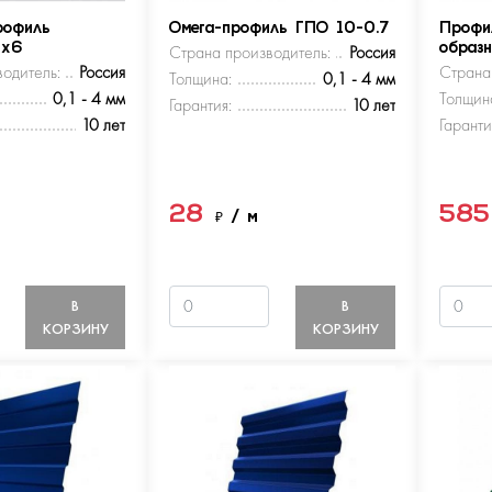
рофиль
Омега-профиль ГПО 10-0.7
Профи
5х6
Страна производитель:
Россия
образ
одитель:
Россия
Страна
Толщина:
0,1 - 4 мм
0,1 - 4 мм
Толщин
Гарантия:
10 лет
10 лет
Гаранти
28
58
м
₽
/ м
В
В
КОРЗИНУ
КОРЗИНУ