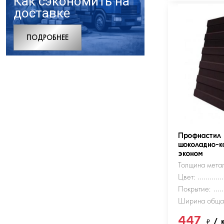
Как сэкономить на
доставке
ПОДРОБНЕЕ
Профнастил
шоколадно-к
эконом
Толщина метал
Цвет:
Покрытие:
Ширина обща
447
₽
/ 