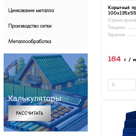
Корытный п
Цинкование металла
100х135х5
Страна произв
Производство сетки
Толщина:
Гарантия:
Металлообработка
184
₽
/ 
Калькуляторы
РАCСЧИТАТЬ