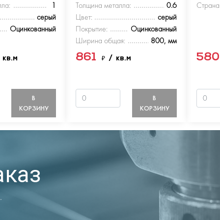
ла:
1
Толщина металла:
0.6
Страна
серый
Цвет:
серый
Оцинкованный
Покрытие:
Оцинкованный
Ширина общая:
800, мм
861
58
 кв.м
₽
/ кв.м
В
В
КОРЗИНУ
КОРЗИНУ
аказ
.