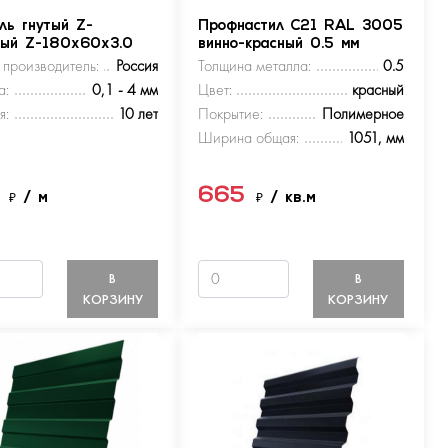
ль гнутый Z-
Профнастил С21 RAL 3005
ный Z-180х60х3.0
винно-красный 0.5 мм
 производитель:
Россия
Толщина металла:
0.5
а:
0,1 - 4 мм
Цвет:
красный
я:
10 лет
Покрытие:
Полимерное
Ширина общая:
1051, мм
5
665
₽
/ м
₽
/ кв.м
В
В
КОРЗИНУ
КОРЗИНУ