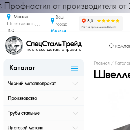
настил от производителя от 290 руб
г. Москва
Ваш
Щелковское ш., д
город:
Москва
100
О компа
Главная
Катало
/
Каталог
Швелле
Черный металлопрокат
Производство
Трубы стальные
Листовой металл