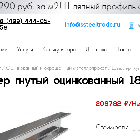
. за м2! Шляпный профиль от 25 ру
8 (499) 444-05-
info@ssteeltrade.ru
Ра
58
нии
Услуги
Калькуляторы
Доставка
Госты
г
Оцинкованный и окрашенный металлопрокат
/
/
Швеллер гнут
р гнутый оцинкованный 
₽
209782
/Не
Стоимость: