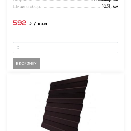
Ширина общая:
1051, мм
592
₽
/ кв.м
В КОРЗИНУ