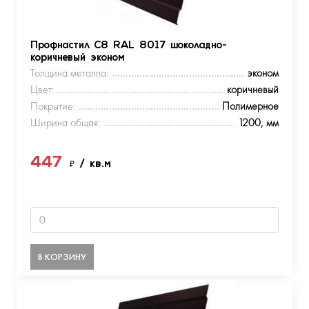
Профнастил С8 RAL 8017 шоколадно-
коричневый эконом
Толщина металла:
эконом
Цвет:
коричневый
Покрытие:
Полимерное
Ширина общая:
1200, мм
447
₽
/ кв.м
В КОРЗИНУ