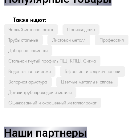
Также ищют:
Черный металлопрокат
Производство
Трубы стальные
Листовой металл
Профнастил
Доборные элементы
Стальной гнутый профиль ПШ, КПШ, Сигма
Водосточные системы
Гофролист и сэндвич-панели
Запорная арматура
Цветные металлы и сплавы
Детали трубопроводов и метизы
Оцинкованный и окрашенный металлопрокат
Наши партнеры