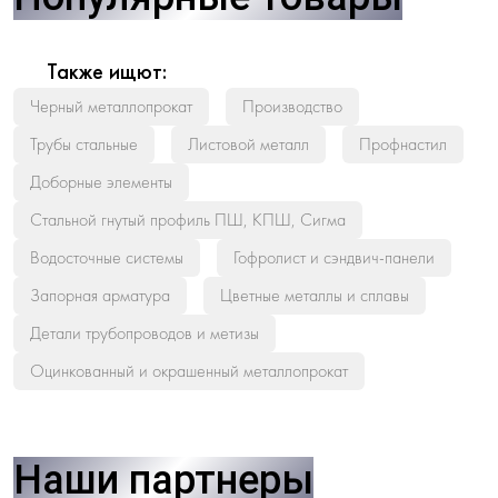
Также ищют:
Черный металлопрокат
Производство
Трубы стальные
Листовой металл
Профнастил
Доборные элементы
Стальной гнутый профиль ПШ, КПШ, Сигма
Водосточные системы
Гофролист и сэндвич-панели
Запорная арматура
Цветные металлы и сплавы
Детали трубопроводов и метизы
Оцинкованный и окрашенный металлопрокат
Наши партнеры