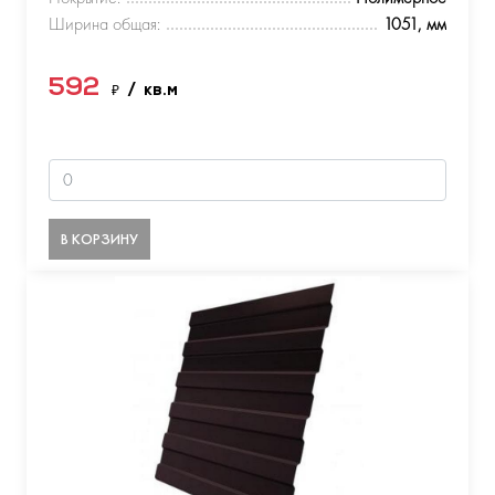
Ширина общая:
1051, мм
592
₽
/ кв.м
В КОРЗИНУ