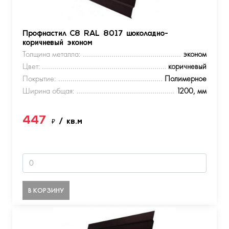
Профнастил С8 RAL 8017 шоколадно-
коричневый эконом
Толщина металла:
эконом
Цвет:
коричневый
Покрытие:
Полимерное
Ширина общая:
1200, мм
447
₽
/ кв.м
В КОРЗИНУ