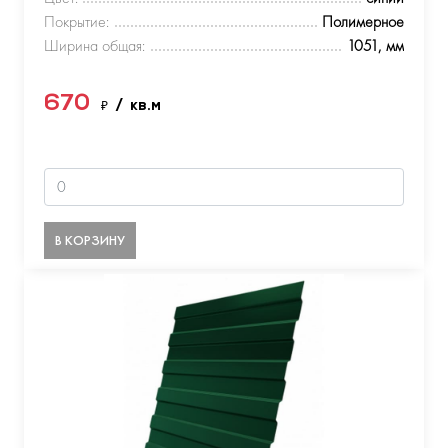
Покрытие:
Полимерное
Ширина общая:
1051, мм
670
₽
/ кв.м
В КОРЗИНУ