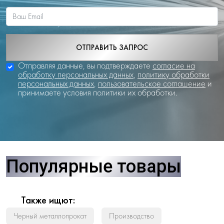
ОТПРАВИТЬ ЗАПРОС
Отправляя данные, вы подтверждаете
согласие на
обработку персональных данных
,
политику обработки
персональных данных
,
пользовательское соглашение
и
принимаете условия политики их обработки.
Популярные товары
Также ищют:
Черный металлопрокат
Производство