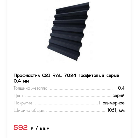
Профнастил С21 RAL 7024 графитовый серый
0.4 мм
Толщина металла:
0.4
Цвет:
серый
Покрытие:
Полимерное
Ширина общая:
1051, мм
592
₽
/ кв.м