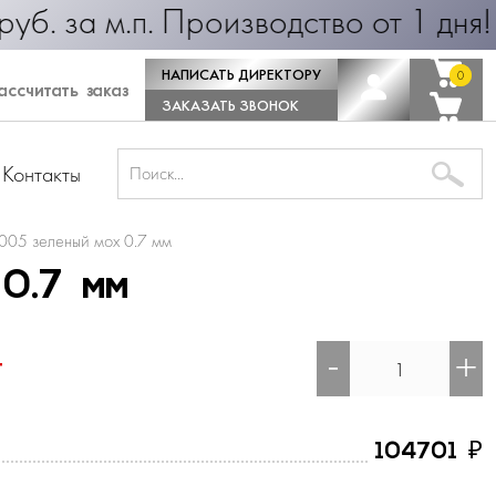
25 руб. за м.п. Производство от 1 
НАПИСАТЬ ДИРЕКТОРУ
0
0
ссчитать заказ
ЗАКАЗАТЬ ЗВОНОК
Контакты
005 зеленый мох 0.7 мм
0.7 мм
-
+
т
₽
104701