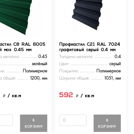
астил С8 RAL 6005
Профнастил С21 RAL 7024
ый мох 0.45 мм
графитовый серый 0.4 мм
а металла:
0.45
Толщина металла:
0.4
зелёный
Цвет:
серый
ие:
Полимерное
Покрытие:
Полимерное
 общая:
1200, мм
Ширина общая:
1051, мм
9
592
₽
/ кв.м
₽
/ кв.м
В
В
КОРЗИНУ
КОРЗИНУ