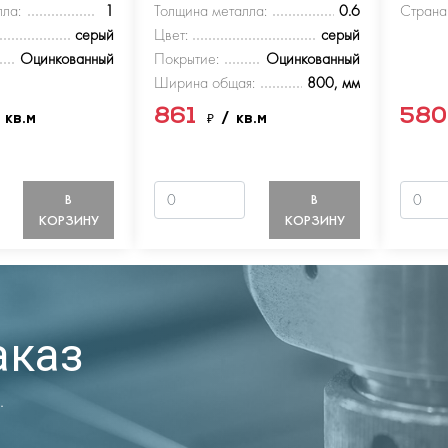
ла:
1
Толщина металла:
0.6
Страна
серый
Цвет:
серый
Оцинкованный
Покрытие:
Оцинкованный
Ширина общая:
800, мм
861
58
 кв.м
₽
/ кв.м
В
В
КОРЗИНУ
КОРЗИНУ
аказ
.