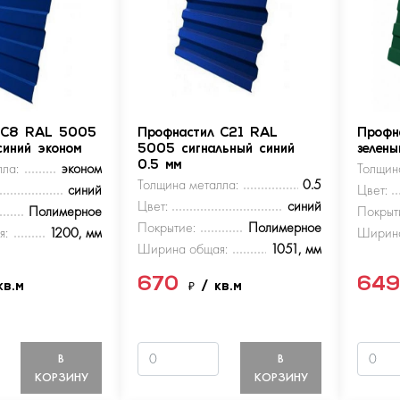
 С8 RAL 5005
Профнастил С21 RAL
Профн
синий эконом
5005 сигнальный синий
зелен
ла:
эконом
0.5 мм
Толщин
Толщина металла:
0.5
синий
Цвет:
Цвет:
синий
Полимерное
Покрыт
Покрытие:
Полимерное
я:
1200, мм
Ширина
Ширина общая:
1051, мм
670
64
кв.м
₽
/ кв.м
В
В
КОРЗИНУ
КОРЗИНУ