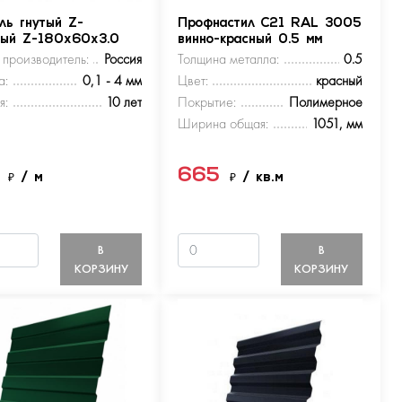
ль гнутый Z-
Профнастил С21 RAL 3005
ный Z-180х60х3.0
винно-красный 0.5 мм
 производитель:
Россия
Толщина металла:
0.5
а:
0,1 - 4 мм
Цвет:
красный
я:
10 лет
Покрытие:
Полимерное
Ширина общая:
1051, мм
5
665
₽
/ м
₽
/ кв.м
В
В
КОРЗИНУ
КОРЗИНУ