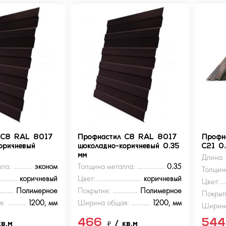
 С8 RAL 8017
Профнастил С8 RAL 8017
Профн
оричневый
шоколадно-коричневый 0.35
С21 0
мм
Длина:
ла:
эконом
Толщина металла:
0.35
Толщин
коричневый
Цвет:
коричневый
Цвет:
Полимерное
Покрытие:
Полимерное
Покрыт
я:
1200, мм
Ширина общая:
1200, мм
Ширина
466
54
кв.м
₽
/ кв.м