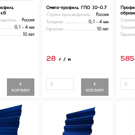
рофиль
Омега-профиль ГПО 10-0.7
Профи
5х6
Страна производитель:
Россия
образ
одитель:
Россия
Страна
Толщина:
0,1 - 4 мм
0,1 - 4 мм
Толщин
Гарантия:
10 лет
10 лет
Гаранти
28
58
м
₽
/ м
В
В
КОРЗИНУ
КОРЗИНУ