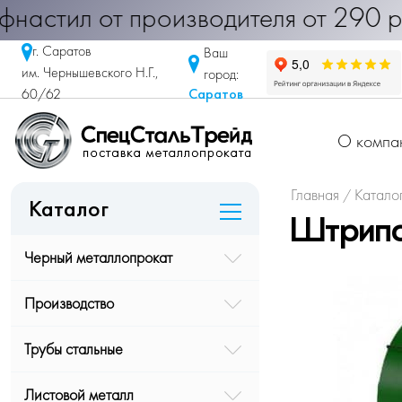
 Профнастил от производителя от 29
г. Саратов
Ваш
им. Чернышевского Н.Г.,
город:
Саратов
60/62
О компа
Главная
Катало
/
Каталог
Штрипс
Черный металлопрокат
Производство
Трубы стальные
Листовой металл