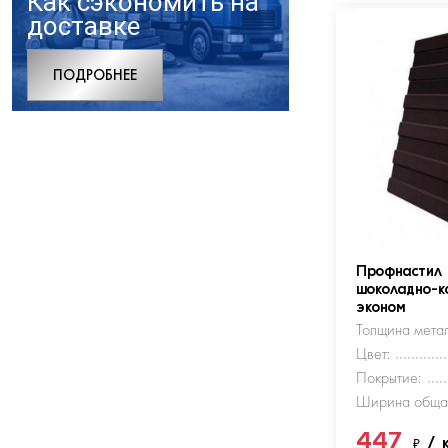
Как сэкономить на
доставке
ПОДРОБНЕЕ
Профнастил
шоколадно-к
эконом
Толщина метал
Цвет:
Покрытие:
Ширина обща
447
₽
/ 