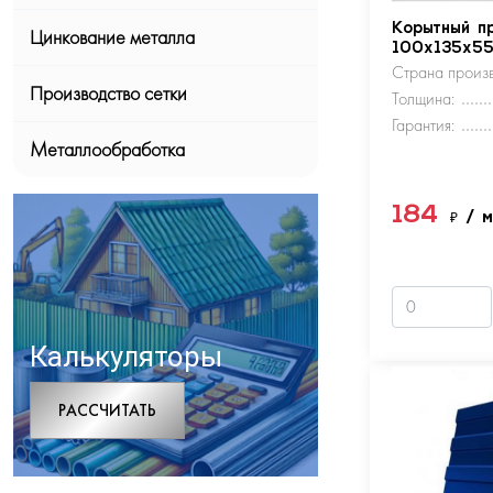
Корытный п
Цинкование металла
100х135х5
Страна произв
Производство сетки
Толщина:
Гарантия:
Металлообработка
184
₽
/ 
Калькуляторы
РАCСЧИТАТЬ