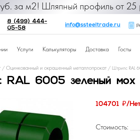
0 руб. за м2! Шляпный профиль от 
8 (499) 444-
info@ssteeltrade.ru
Ра
05-58
нии
Услуги
Калькуляторы
Доставка
Госты
г
Оцинкованный и окрашенный металлопрокат
/
/
Штрипс RAL 6
 RAL 6005 зеленый мох 
₽
104701
/Не
Стоимость: