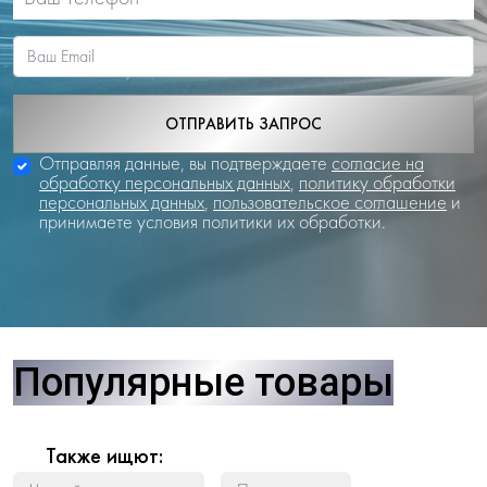
ОТПРАВИТЬ ЗАПРОС
Отправляя данные, вы подтверждаете
согласие на
обработку персональных данных
,
политику обработки
персональных данных
,
пользовательское соглашение
и
принимаете условия политики их обработки.
Популярные товары
Также ищют: