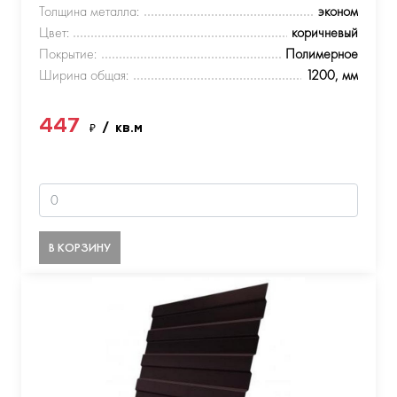
Толщина металла:
эконом
Цвет:
коричневый
Покрытие:
Полимерное
Ширина общая:
1200, мм
447
₽
/ кв.м
В КОРЗИНУ