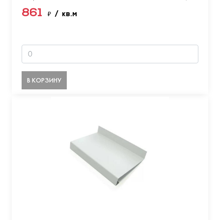
861
₽
/ кв.м
В КОРЗИНУ