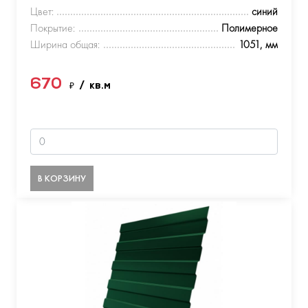
Цвет:
синий
Покрытие:
Полимерное
Ширина общая:
1051, мм
670
₽
/ кв.м
В КОРЗИНУ