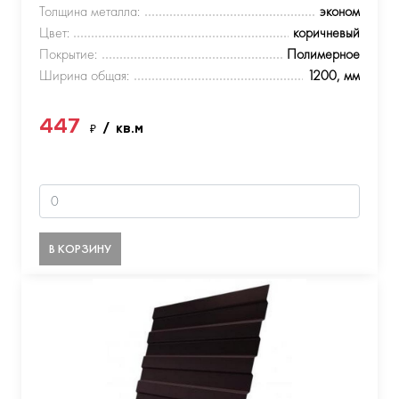
Толщина металла:
эконом
Цвет:
коричневый
Покрытие:
Полимерное
Ширина общая:
1200, мм
447
₽
/ кв.м
В КОРЗИНУ