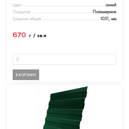
Цвет:
синий
Покрытие:
Полимерное
Ширина общая:
1051, мм
670
₽
/ кв.м
В КОРЗИНУ