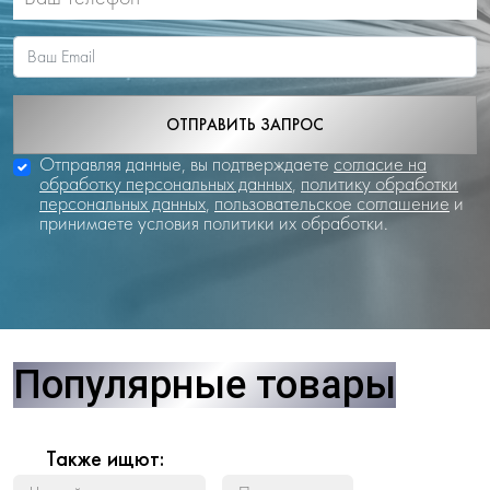
ОТПРАВИТЬ ЗАПРОС
Отправляя данные, вы подтверждаете
согласие на
обработку персональных данных
,
политику обработки
персональных данных
,
пользовательское соглашение
и
принимаете условия политики их обработки.
Популярные товары
Также ищют: