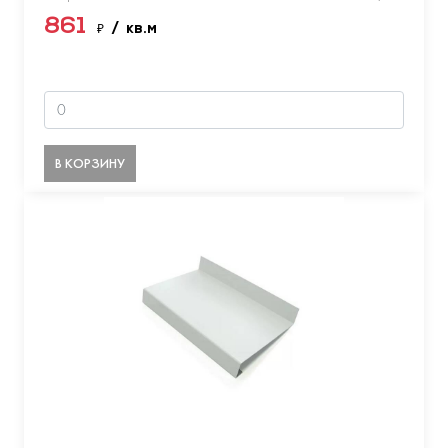
861
₽
/ кв.м
В КОРЗИНУ