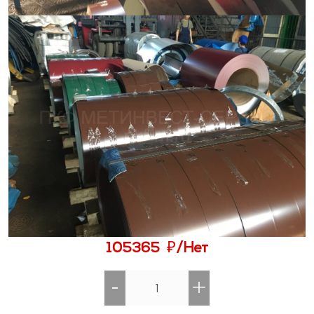
₽
105365
/Нет
-
+