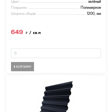
Цвет:
зелёный
Покрытие:
Полимерное
Ширина общая:
1200, мм
649
₽
/ кв.м
В КОРЗИНУ