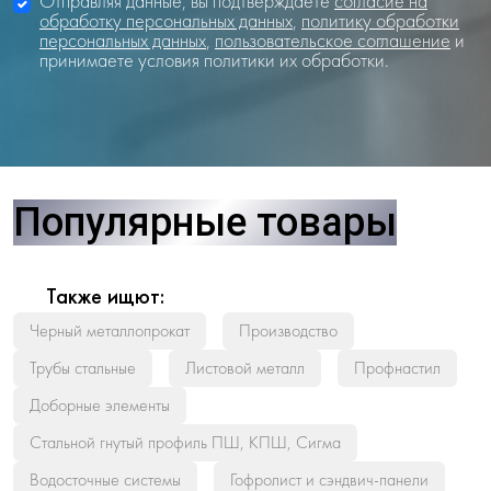
Отправляя данные, вы подтверждаете
согласие на
обработку персональных данных
,
политику обработки
персональных данных
,
пользовательское соглашение
и
принимаете условия политики их обработки.
Популярные товары
Также ищют:
Черный металлопрокат
Производство
Трубы стальные
Листовой металл
Профнастил
Доборные элементы
Стальной гнутый профиль ПШ, КПШ, Сигма
Водосточные системы
Гофролист и сэндвич-панели