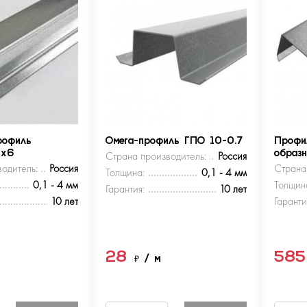
рофиль
Омега-профиль ГПО 10-0.7
Профи
5х6
Страна производитель:
Россия
образ
одитель:
Россия
Страна
Толщина:
0,1 - 4 мм
0,1 - 4 мм
Толщин
Гарантия:
10 лет
10 лет
Гаранти
28
58
м
₽
/ м