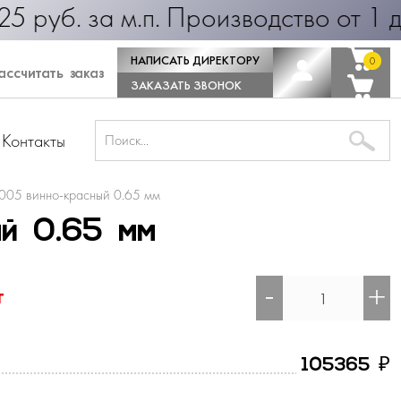
руб. за м.п. Производство от 1 дн
НАПИСАТЬ ДИРЕКТОРУ
0
0
ссчитать заказ
ЗАКАЗАТЬ ЗВОНОК
Контакты
005 винно-красный 0.65 мм
й 0.65 мм
-
+
т
₽
105365