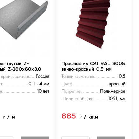
ль гнутый Z-
Профнастил С21 RAL 3005
ный Z-180х60х3.0
винно-красный 0.5 мм
 производитель:
Россия
Толщина металла:
0.5
а:
0,1 - 4 мм
Цвет:
красный
я:
10 лет
Покрытие:
Полимерное
Ширина общая:
1051, мм
5
665
₽
/ м
₽
/ кв.м