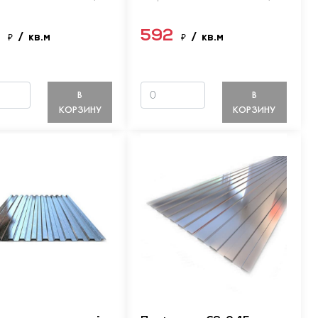
9
592
₽
/ кв.м
₽
/ кв.м
В
В
КОРЗИНУ
КОРЗИНУ