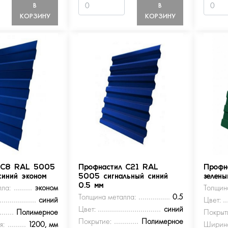
В
В
КОРЗИНУ
КОРЗИНУ
 С8 RAL 5005
Профнастил С21 RAL
Профн
синий эконом
5005 сигнальный синий
зелен
ла:
эконом
0.5 мм
Толщин
Толщина металла:
0.5
синий
Цвет:
Цвет:
синий
Полимерное
Покрыт
Покрытие:
Полимерное
я:
1200, мм
Ширина