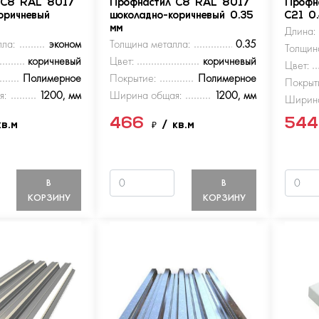
 С8 RAL 8017
Профнастил С8 RAL 8017
Профн
оричневый
шоколадно-коричневый 0.35
С21 0
мм
Длина:
ла:
эконом
Толщина металла:
0.35
Толщин
коричневый
Цвет:
коричневый
Цвет:
Полимерное
Покрытие:
Полимерное
Покрыт
я:
1200, мм
Ширина общая:
1200, мм
Ширина
466
54
кв.м
₽
/ кв.м
В
В
КОРЗИНУ
КОРЗИНУ