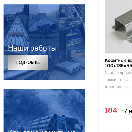
Наши работы
Корытный п
ПОДРОБНЕЕ
100х135х5
Страна произв
Толщина:
Гарантия:
184
₽
/ 