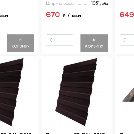
Ширина общая:
1051, мм
670
64
кв.м
₽
/ кв.м
В
В
КОРЗИНУ
КОРЗИНУ