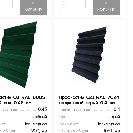
В
В
КОРЗИНУ
КОРЗИНУ
астил С8 RAL 6005
Профнастил С21 RAL 7024
ый мох 0.45 мм
графитовый серый 0.4 мм
а металла:
0.45
Толщина металла:
0.4
зелёный
Цвет:
серый
ие:
Полимерное
Покрытие:
Полимерное
 общая:
1200, мм
Ширина общая:
1051, мм