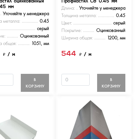
астил оцинкованный
Профнастил С8 0.45 мм
.45 мм
Длина:
Уточняйте у менеджера
Уточняйте у менеджера
Толщина металла:
0.45
а металла:
0.45
Цвет:
серый
серый
Покрытие:
Оцинкованный
ие:
Оцинкованный
Ширина общая:
1200, мм
 общая:
1051, мм
4
544
₽
/ м
₽
/ м
В
В
КОРЗИНУ
КОРЗИНУ