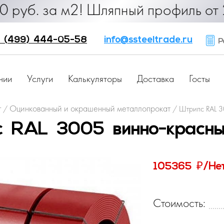
руб. за м2! Шляпный профиль от 25 
 (499) 444-05-58
info@ssteeltrade.ru
Ра
нии
Услуги
Калькуляторы
Доставка
Госты
г
Оцинкованный и окрашенный металлопрокат
/
/
Штрипс RAL 3
 RAL 3005 винно-красны
₽
105365
/Не
Стоимость: