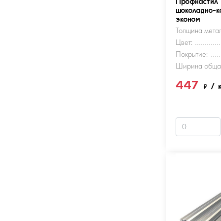
Профнастил
шоколадно-к
эконом
Толщина метал
Цвет:
Покрытие:
Ширина обща
447
₽
/ 