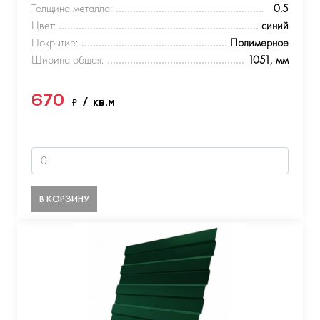
Толщина металла:
0.5
Цвет:
синий
Покрытие:
Полимерное
Ширина общая:
1051, мм
670
₽
/ кв.м
В КОРЗИНУ