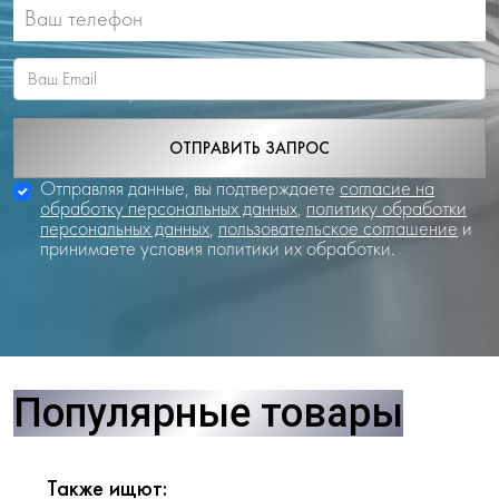
ОТПРАВИТЬ ЗАПРОС
Отправляя данные, вы подтверждаете
согласие на
обработку персональных данных
,
политику обработки
персональных данных
,
пользовательское соглашение
и
принимаете условия политики их обработки.
Популярные товары
Также ищют: