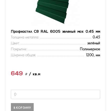
Профнастил С8 RAL 6005 зеленый мох 0.45 мм
Толщина металла:
0.45
Цвет:
зелёный
Покрытие:
Полимерное
Ширина общая:
1200, мм
649
₽
/ кв.м
В КОРЗИНУ