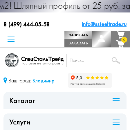
ый профиль от 25 руб. за м.п. Про
info@ssteeltrade.ru
8 (499) 444-05-58
НАПИСАТЬ
0
0
ДИРЕКТОРУ
ЗАКАЗАТЬ
ЗВОНОК
Ваш город:
Владимир
Каталог
Услуги