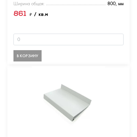
Ширина общая:
800, мм
861
₽
/ кв.м
В КОРЗИНУ