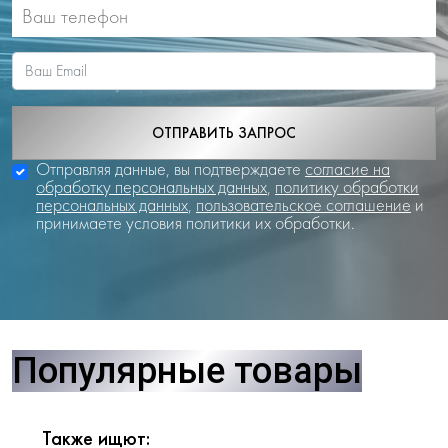
ОТПРАВИТЬ ЗАПРОС
Отправляя данные, вы подтверждаете
согласие на
обработку персональных данных
,
политику обработки
персональных данных
,
пользовательское соглашение
и
принимаете условия политики их обработки.
Популярные товары
Также ищют: