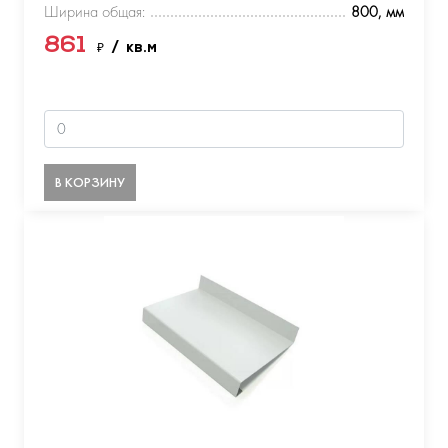
Ширина общая:
800, мм
861
₽
/ кв.м
В КОРЗИНУ