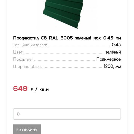
Профнастил С8 RAL 6005 зеленый мох 0.45 мм
Толщина металла:
0.45
Цвет:
зелёный
Покрытие:
Полимерное
Ширина общая:
1200, мм
649
₽
/ кв.м
В КОРЗИНУ