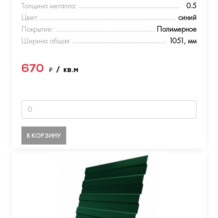
Толщина металла:
0.5
Цвет:
синий
Покрытие:
Полимерное
Ширина общая:
1051, мм
670
₽
/ кв.м
В КОРЗИНУ