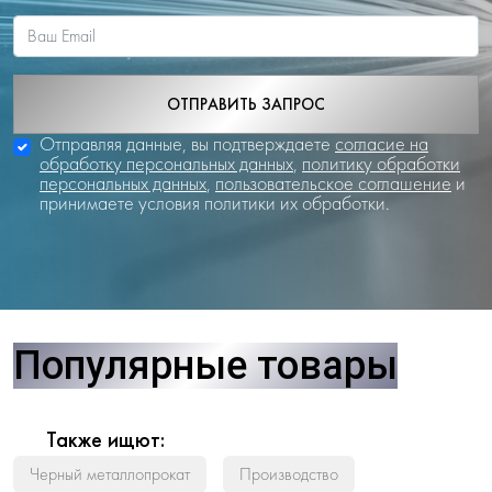
ОТПРАВИТЬ ЗАПРОС
Отправляя данные, вы подтверждаете
согласие на
обработку персональных данных
,
политику обработки
персональных данных
,
пользовательское соглашение
и
принимаете условия политики их обработки.
Популярные товары
Также ищют:
Черный металлопрокат
Производство