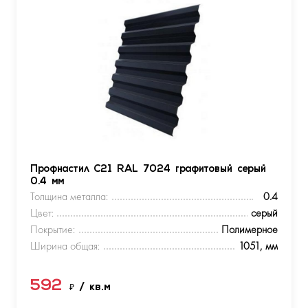
Профнастил С21 RAL 7024 графитовый серый
0.4 мм
Толщина металла:
0.4
Цвет:
серый
Покрытие:
Полимерное
Ширина общая:
1051, мм
592
₽
/ кв.м