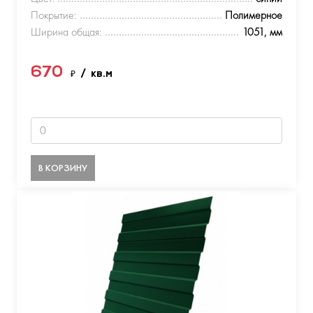
Покрытие:
Полимерное
Ширина общая:
1051, мм
670
₽
/ кв.м
В КОРЗИНУ