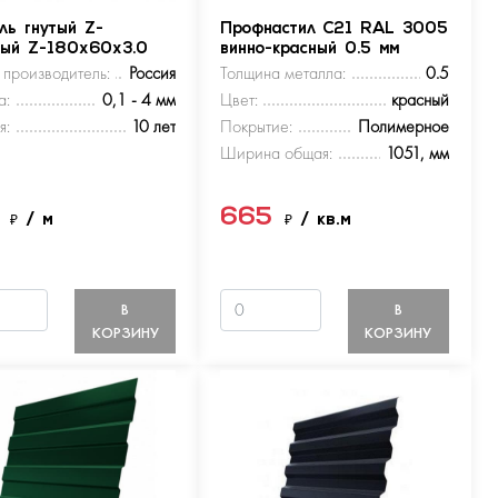
ль гнутый Z-
Профнастил С21 RAL 3005
ный Z-180х60х3.0
винно-красный 0.5 мм
 производитель:
Россия
Толщина металла:
0.5
а:
0,1 - 4 мм
Цвет:
красный
я:
10 лет
Покрытие:
Полимерное
Ширина общая:
1051, мм
5
665
₽
/ м
₽
/ кв.м
В
В
КОРЗИНУ
КОРЗИНУ