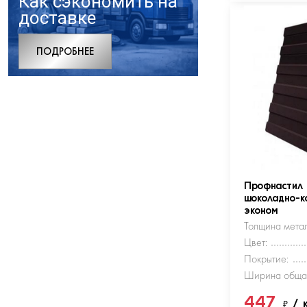
Как сэкономить на
доставке
ПОДРОБНЕЕ
Профнастил
шоколадно-к
эконом
Толщина метал
Цвет:
Покрытие:
Ширина обща
447
₽
/ 