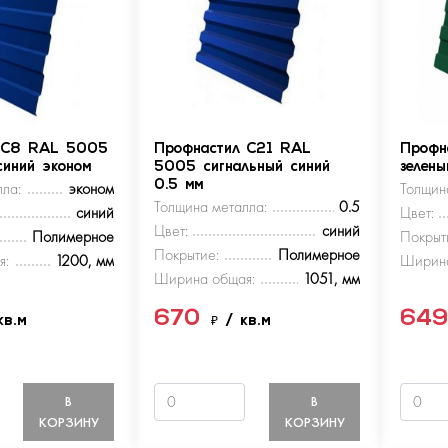
 С8 RAL 5005
Профнастил С21 RAL
Профн
синий эконом
5005 сигнальный синий
зелен
ла:
эконом
0.5 мм
Толщин
Толщина металла:
0.5
синий
Цвет:
Цвет:
синий
Полимерное
Покрыт
Покрытие:
Полимерное
я:
1200, мм
Ширина
Ширина общая:
1051, мм
670
64
кв.м
₽
/ кв.м
В
В
КОРЗИНУ
КОРЗИНУ