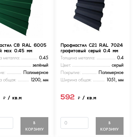
астил С8 RAL 6005
Профнастил С21 RAL 7024
ый мох 0.45 мм
графитовый серый 0.4 мм
а металла:
0.45
Толщина металла:
0.4
зелёный
Цвет:
серый
ие:
Полимерное
Покрытие:
Полимерное
 общая:
1200, мм
Ширина общая:
1051, мм
9
592
₽
/ кв.м
₽
/ кв.м
В
В
КОРЗИНУ
КОРЗИНУ