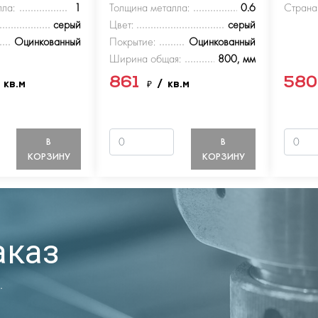
ла:
1
Толщина металла:
0.6
Страна
серый
Цвет:
серый
Оцинкованный
Покрытие:
Оцинкованный
Ширина общая:
800, мм
861
58
 кв.м
₽
/ кв.м
В
В
КОРЗИНУ
КОРЗИНУ
аказ
.