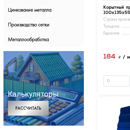
Корытный п
Цинкование металла
100х135х5
Страна произв
Производство сетки
Толщина:
Гарантия:
Металлообработка
184
₽
/ 
Калькуляторы
РАCСЧИТАТЬ