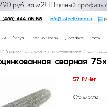
. за м2! Шляпный профиль от 25 ру
 (499) 444-05-58
info@ssteeltrade.ru
Ра
нии
Услуги
Калькуляторы
Доставка
Госты
г
Оцинкованный и окрашенный металлопрокат
/
/
Сетка оцинко
оцинкованная сварная 75
₽
57
/Нет
Стоимость: