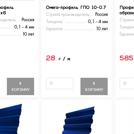
рофиль
Омега-профиль ГПО 10-0.7
Профи
5х6
Страна производитель:
Россия
образ
одитель:
Россия
Страна
Толщина:
0,1 - 4 мм
0,1 - 4 мм
Толщин
Гарантия:
10 лет
10 лет
Гаранти
28
58
м
₽
/ м
В
В
КОРЗИНУ
КОРЗИНУ