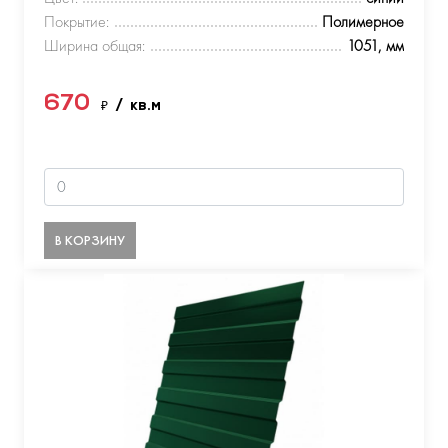
Покрытие:
Полимерное
Ширина общая:
1051, мм
670
₽
/ кв.м
В КОРЗИНУ