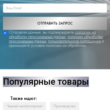
ОТПРАВИТЬ ЗАПРОС
Отправляя данные, вы подтверждаете
согласие на
обработку персональных данных
,
политику обработки
персональных данных
,
пользовательское соглашение
и
принимаете условия политики их обработки.
Популярные товары
Также ищют:
Черный металлопрокат
Производство