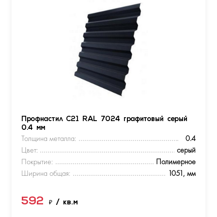
Профнастил С21 RAL 7024 графитовый серый
0.4 мм
Толщина металла:
0.4
Цвет:
серый
Покрытие:
Полимерное
Ширина общая:
1051, мм
592
₽
/ кв.м