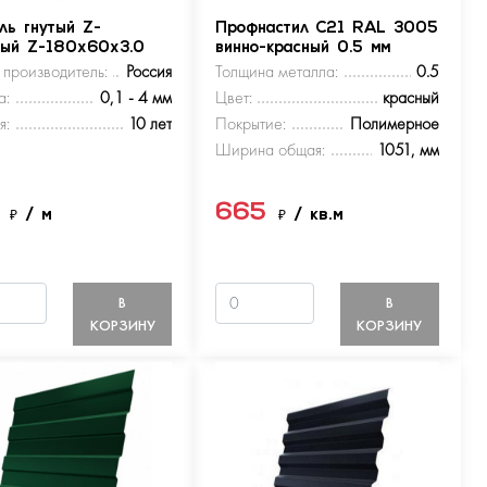
ль гнутый Z-
Профнастил С21 RAL 3005
ный Z-180х60х3.0
винно-красный 0.5 мм
 производитель:
Россия
Толщина металла:
0.5
а:
0,1 - 4 мм
Цвет:
красный
я:
10 лет
Покрытие:
Полимерное
Ширина общая:
1051, мм
5
665
₽
/ м
₽
/ кв.м
В
В
КОРЗИНУ
КОРЗИНУ