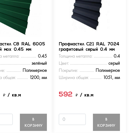
астил С8 RAL 6005
Профнастил С21 RAL 7024
ый мох 0.45 мм
графитовый серый 0.4 мм
а металла:
0.45
Толщина металла:
0.4
зелёный
Цвет:
серый
ие:
Полимерное
Покрытие:
Полимерное
 общая:
1200, мм
Ширина общая:
1051, мм
9
592
₽
/ кв.м
₽
/ кв.м
В
В
КОРЗИНУ
КОРЗИНУ