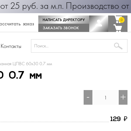
б. за м.п. Производство от 1 дня! 
НАПИСАТЬ ДИРЕКТОРУ
0
0
ссчитать заказ
ЗАКАЗАТЬ ЗВОНОК
Контакты
ванная ЦПВС 60х30 0.7 мм
0 0.7 мм
-
+
₽
129