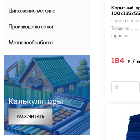
Корытный п
Цинкование металла
100х135х5
Страна произв
Производство сетки
Толщина:
Гарантия:
Металлообработка
184
₽
/ 
Калькуляторы
РАCСЧИТАТЬ