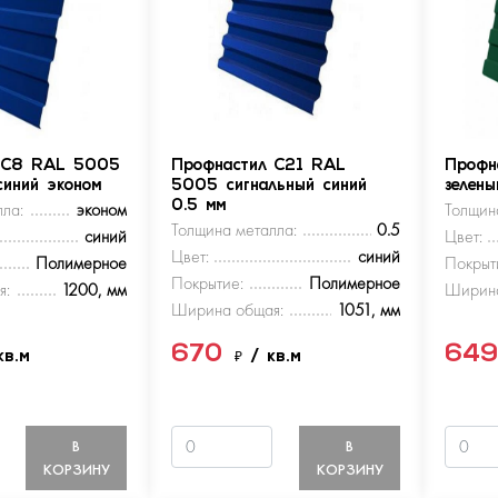
 С8 RAL 5005
Профнастил С21 RAL
Профн
синий эконом
5005 сигнальный синий
зелен
ла:
эконом
0.5 мм
Толщин
Толщина металла:
0.5
синий
Цвет:
Цвет:
синий
Полимерное
Покрыт
Покрытие:
Полимерное
я:
1200, мм
Ширина
Ширина общая:
1051, мм
670
64
кв.м
₽
/ кв.м
В
В
КОРЗИНУ
КОРЗИНУ