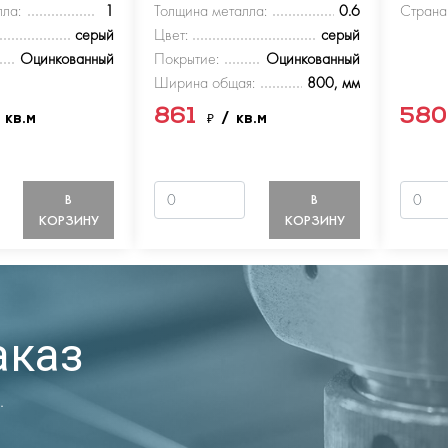
ла:
1
Толщина металла:
0.6
Страна
серый
Цвет:
серый
Оцинкованный
Покрытие:
Оцинкованный
Ширина общая:
800, мм
861
58
 кв.м
₽
/ кв.м
В
В
КОРЗИНУ
КОРЗИНУ
аказ
.