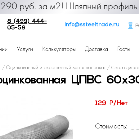
. за м2! Шляпный профиль от 25 ру
8 (499) 444-
info@ssteeltrade.ru
Ра
05-58
нии
Услуги
Калькуляторы
Доставка
Госты
г
Оцинкованный и окрашенный металлопрокат
/
/
Сетка оцинко
оцинкованная ЦПВС 60х3
₽
129
/Нет
Стоимость: