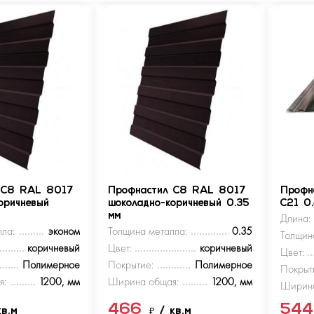
 С8 RAL 8017
Профнастил С8 RAL 8017
Профн
оричневый
шоколадно-коричневый 0.35
С21 0
мм
Длина:
ла:
эконом
Толщина металла:
0.35
Толщин
коричневый
Цвет:
коричневый
Цвет:
Полимерное
Покрытие:
Полимерное
Покрыт
я:
1200, мм
Ширина общая:
1200, мм
Ширина
466
54
кв.м
₽
/ кв.м