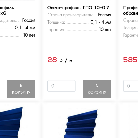
рофиль
Омега-профиль ГПО 10-0.7
Профи
5х6
Страна производитель:
Россия
образ
одитель:
Россия
Страна
Толщина:
0,1 - 4 мм
0,1 - 4 мм
Толщин
Гарантия:
10 лет
10 лет
Гаранти
28
58
м
₽
/ м
В
В
КОРЗИНУ
КОРЗИНУ