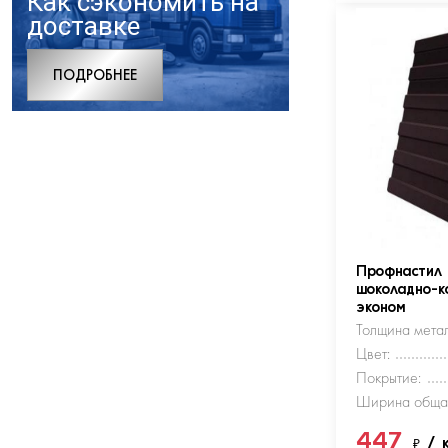
Как сэкономить на
доставке
ПОДРОБНЕЕ
Профнастил
шоколадно-к
эконом
Толщина метал
Цвет:
Покрытие:
Ширина обща
447
₽
/ 