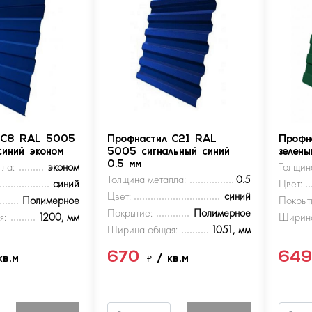
 С8 RAL 5005
Профнастил С21 RAL
Профн
синий эконом
5005 сигнальный синий
зелен
ла:
эконом
0.5 мм
Толщин
Толщина металла:
0.5
синий
Цвет:
Цвет:
синий
Полимерное
Покрыт
Покрытие:
Полимерное
я:
1200, мм
Ширина
Ширина общая:
1051, мм
670
64
кв.м
₽
/ кв.м