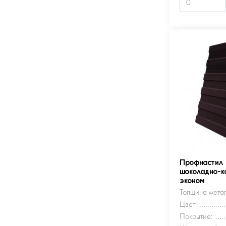
Профнастил
шоколадно-к
эконом
Толщина метал
Цвет:
Покрытие: