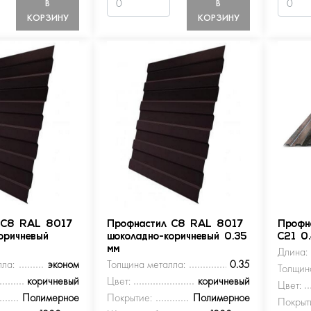
В
В
КОРЗИНУ
КОРЗИНУ
 С8 RAL 8017
Профнастил С8 RAL 8017
Профн
оричневый
шоколадно-коричневый 0.35
С21 0
мм
Длина:
ла:
эконом
Толщина металла:
0.35
Толщин
коричневый
Цвет:
коричневый
Цвет:
Полимерное
Покрытие:
Полимерное
Покрыт