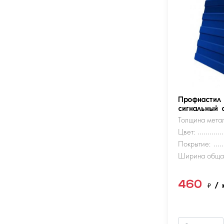
Профнастил
сигнальный 
Толщина метал
Цвет:
Покрытие:
Ширина обща
460
₽
/ 