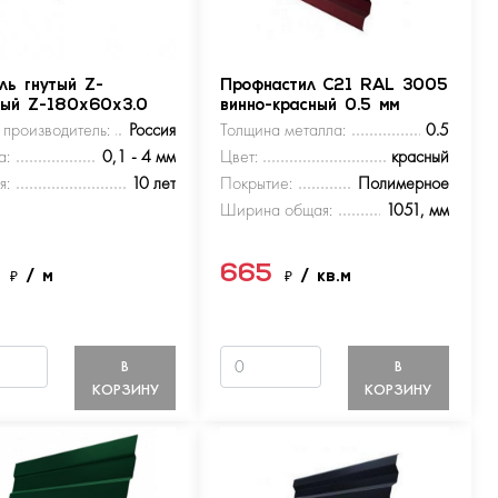
ль гнутый Z-
Профнастил С21 RAL 3005
ный Z-180х60х3.0
винно-красный 0.5 мм
 производитель:
Россия
Толщина металла:
0.5
а:
0,1 - 4 мм
Цвет:
красный
я:
10 лет
Покрытие:
Полимерное
Ширина общая:
1051, мм
5
665
₽
/ м
₽
/ кв.м
В
В
КОРЗИНУ
КОРЗИНУ