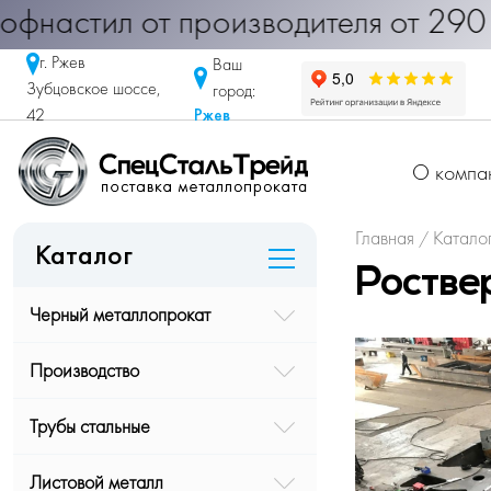
Профнастил от производителя от 29
г. Ржев
Ваш
Зубцовское шоссе,
город:
Ржев
42
О компа
Главная
Катало
/
Каталог
Ростве
Черный металлопрокат
Производство
Трубы стальные
Листовой металл