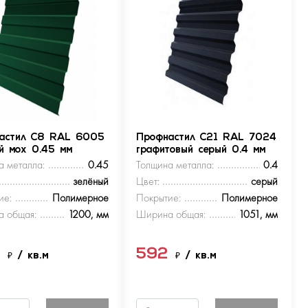
астил С8 RAL 6005
Профнастил С21 RAL 7024
ый мох 0.45 мм
графитовый серый 0.4 мм
а металла:
0.45
Толщина металла:
0.4
зелёный
Цвет:
серый
ие:
Полимерное
Покрытие:
Полимерное
 общая:
1200, мм
Ширина общая:
1051, мм
9
592
₽
/ кв.м
₽
/ кв.м