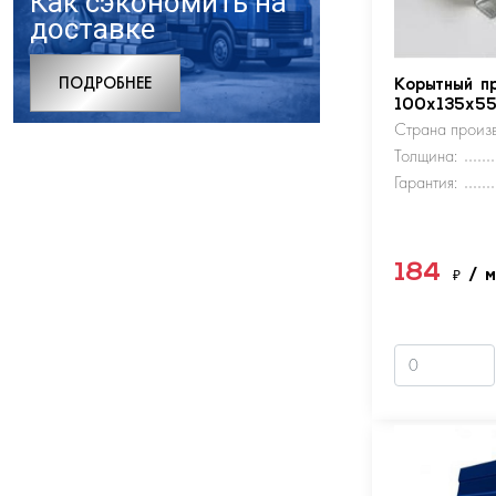
Как сэкономить на
доставке
ПОДРОБНЕЕ
Корытный п
100х135х5
Страна произв
Толщина:
Гарантия:
184
₽
/ 