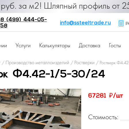
0 руб. за м2! Шляпный профиль от 2
8 (499) 444-05-
info@ssteeltrade.ru
Ра
58
нии
Услуги
Калькуляторы
Доставка
Госты
г
Производство металлоизделий
Ростверки
/
/
/
Ростверк Ф4.4
рк Ф4.42-1/5-30/24
₽
67281
/шт
Стоимость: