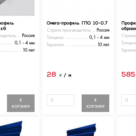
рофиль
Омега-профиль ГПО 10-0.7
Профи
5х6
Страна производитель:
Россия
образ
одитель:
Россия
Страна
Толщина:
0,1 - 4 мм
0,1 - 4 мм
Толщин
Гарантия:
10 лет
10 лет
Гаранти
28
58
м
₽
/ м
В
В
КОРЗИНУ
КОРЗИНУ