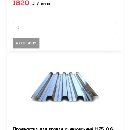
1820
₽
/ кв.м
В КОРЗИНУ
Профнастил для кровли оцинкованный Н75 0.6