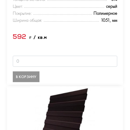
Цвет:
серый
Покрытие:
Полимерное
Ширина общая:
1051, мм
592
₽
/ кв.м
В КОРЗИНУ