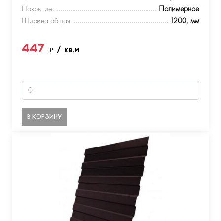
Покрытие:
Полимерное
Ширина общая:
1200, мм
447
₽
/ кв.м
В КОРЗИНУ