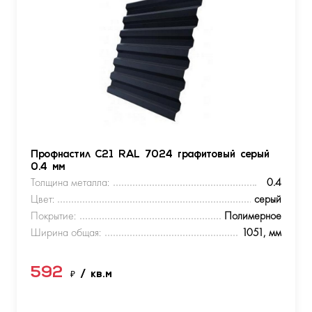
Профнастил С21 RAL 7024 графитовый серый
0.4 мм
Толщина металла:
0.4
Цвет:
серый
Покрытие:
Полимерное
Ширина общая:
1051, мм
592
₽
/ кв.м