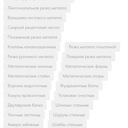
Ленточнопильная резка металла
Вальцовка листового металла
Сварной решетчатый настил
Плазменная резка металла
Клапаны канализационные
Резка металла гильотиной
Резка рулонного металла
Лазерная резка металла
Металлические колонны
Металлические фермы
Металлические стойки
Металлические опоры
Воронки водосточные
Фундаментные болты
Хомуты проволочные
Установки очистные
Двутавровая балка
Шпильки стальные
Уличные лестницы
Шурупы стальные
Анкера забивные
Шайбы стальные