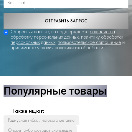
ОТПРАВИТЬ ЗАПРОС
Отправляя данные, вы подтверждаете
согласие на
обработку персональных данных
,
политику обработки
персональных данных
,
пользовательское соглашение
и
принимаете условия политики их обработки.
Популярные товары
Также ищют:
Радиусная гибка листового металла
Опоры трубопроводов скользящие