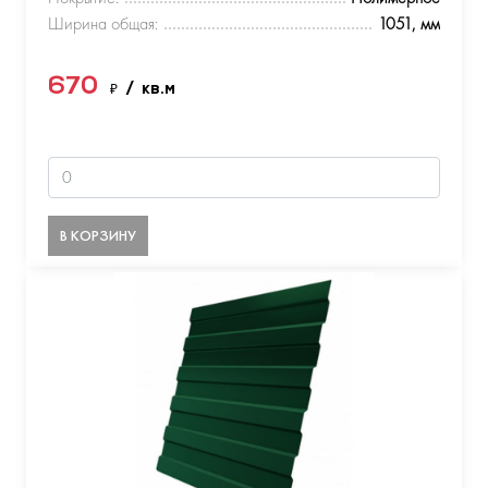
Ширина общая:
1051, мм
670
₽
/ кв.м
В КОРЗИНУ