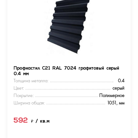
Профнастил С21 RAL 7024 графитовый серый
0.4 мм
Толщина металла:
0.4
Цвет:
серый
Покрытие:
Полимерное
Ширина общая:
1051, мм
592
₽
/ кв.м