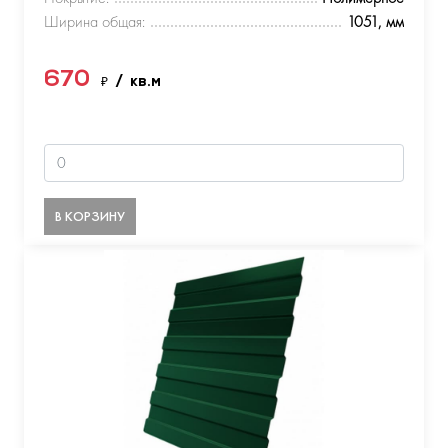
Ширина общая:
1051, мм
670
₽
/ кв.м
В КОРЗИНУ