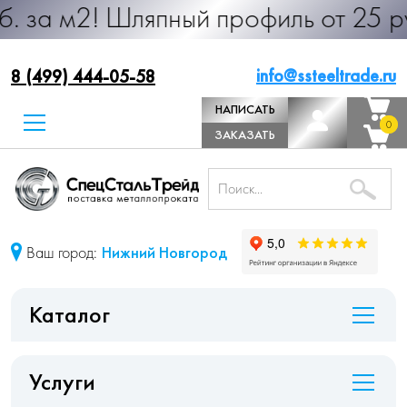
 Шляпный профиль от 25 руб. за м.п
info@ssteeltrade.ru
8 (499) 444-05-58
НАПИСАТЬ
0
0
ДИРЕКТОРУ
ЗАКАЗАТЬ
ЗВОНОК
Ваш город:
Нижний Новгород
Каталог
Услуги