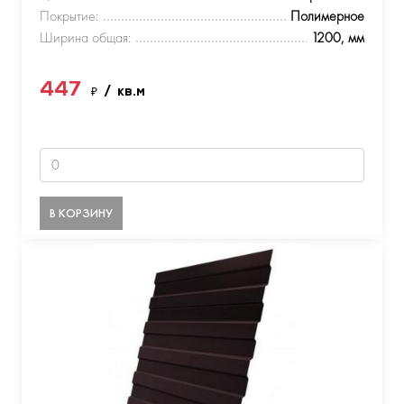
Покрытие:
Полимерное
Ширина общая:
1200, мм
447
₽
/ кв.м
В КОРЗИНУ