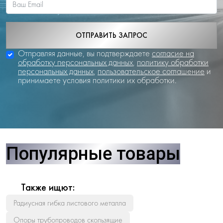
ОТПРАВИТЬ ЗАПРОС
Отправляя данные, вы подтверждаете
согласие на
обработку персональных данных
,
политику обработки
персональных данных
,
пользовательское соглашение
и
принимаете условия политики их обработки.
Популярные товары
Также ищют:
Радиусная гибка листового металла
Опоры трубопроводов скользящие