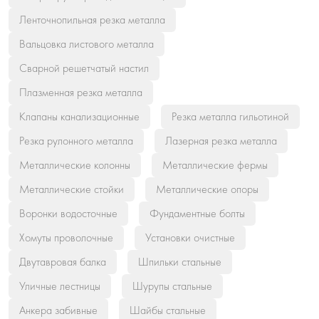
Ленточнопильная резка металла
Вальцовка листового металла
Сварной решетчатый настил
Плазменная резка металла
Клапаны канализационные
Резка металла гильотиной
Резка рулонного металла
Лазерная резка металла
Металлические колонны
Металлические фермы
Металлические стойки
Металлические опоры
Воронки водосточные
Фундаментные болты
Хомуты проволочные
Установки очистные
Двутавровая балка
Шпильки стальные
Уличные лестницы
Шурупы стальные
Анкера забивные
Шайбы стальные