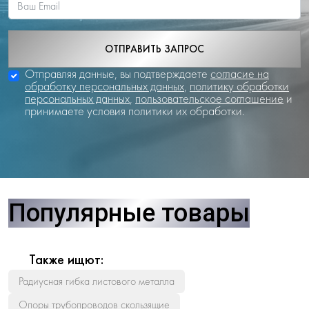
ОТПРАВИТЬ ЗАПРОС
Отправляя данные, вы подтверждаете
согласие на
обработку персональных данных
,
политику обработки
персональных данных
,
пользовательское соглашение
и
принимаете условия политики их обработки.
Популярные товары
Также ищют:
Радиусная гибка листового металла
Опоры трубопроводов скользящие