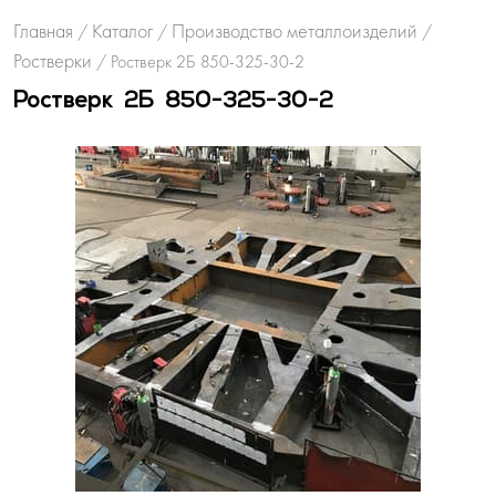
Главная
Каталог
Производство металлоизделий
/
/
/
Ростверки
/
Ростверк 2Б 850-325-30-2
Ростверк 2Б 850-325-30-2