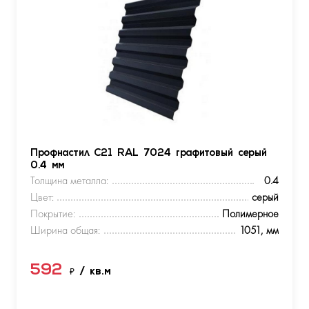
Профнастил С21 RAL 7024 графитовый серый
0.4 мм
Толщина металла:
0.4
Цвет:
серый
Покрытие:
Полимерное
Ширина общая:
1051, мм
592
₽
/ кв.м