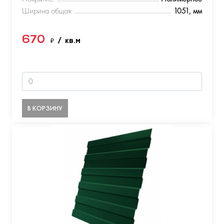
Ширина общая:
1051, мм
670
₽
/ кв.м
В КОРЗИНУ