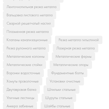
Ленточнопильная резка металла
Вальцовка листового металла
Сварной решетчатый настил
Плазменная резка металла
Клапаны канализационные
Резка металла гильотиной
Резка рулонного металла
Лазерная резка металла
Металлические колонны
Металлические фермы
Металлические стойки
Металлические опоры
Воронки водосточные
Фундаментные болты
Хомуты проволочные
Установки очистные
Двутавровая балка
Шпильки стальные
Уличные лестницы
Шурупы стальные
Анкера забивные
Шайбы стальные