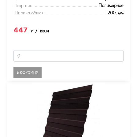
Покрытие:
Полимерное
Ширина общая:
1200, мм
447
₽
/ кв.м
В КОРЗИНУ