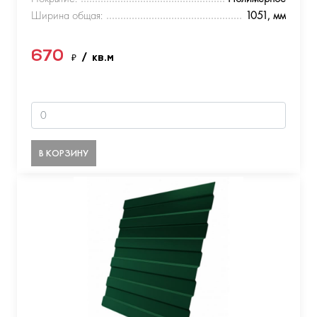
Ширина общая:
1051, мм
670
₽
/ кв.м
В КОРЗИНУ