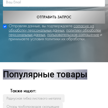
ОТПРАВИТЬ ЗАПРОС
Отправляя данные, вы подтверждаете
согласие на
обработку персональных данных
,
политику обработки
персональных данных
,
пользовательское соглашение
и
принимаете условия политики их обработки.
Популярные товары
Также ищют:
Радиусная гибка листового металла
Опоры трубопроводов скользящие