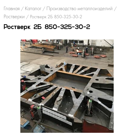
Главная
Каталог
Производство металлоизделий
/
/
/
Ростверки
/
Ростверк 2Б 850-325-30-2
Ростверк 2Б 850-325-30-2