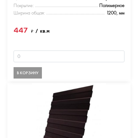
Покрытие:
Полимерное
Ширина общая:
1200, мм
447
₽
/ кв.м
В КОРЗИНУ