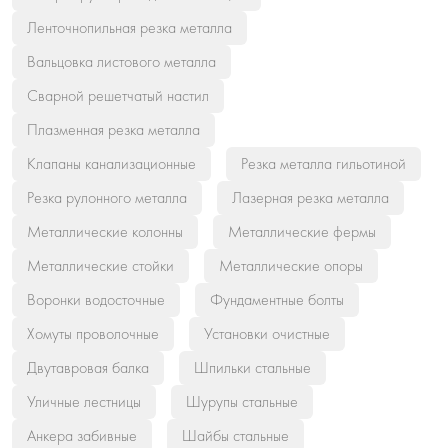
Ленточнопильная резка металла
Вальцовка листового металла
Сварной решетчатый настил
Плазменная резка металла
Клапаны канализационные
Резка металла гильотиной
Резка рулонного металла
Лазерная резка металла
Металлические колонны
Металлические фермы
Металлические стойки
Металлические опоры
Воронки водосточные
Фундаментные болты
Хомуты проволочные
Установки очистные
Двутавровая балка
Шпильки стальные
Уличные лестницы
Шурупы стальные
Анкера забивные
Шайбы стальные