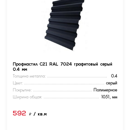
Профнастил С21 RAL 7024 графитовый серый
0.4 мм
Толщина металла:
0.4
Цвет:
серый
Покрытие:
Полимерное
Ширина общая:
1051, мм
592
₽
/ кв.м