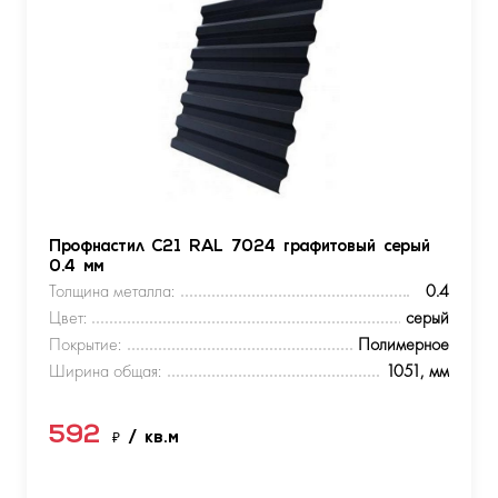
Профнастил С21 RAL 7024 графитовый серый
0.4 мм
Толщина металла:
0.4
Цвет:
серый
Покрытие:
Полимерное
Ширина общая:
1051, мм
592
₽
/ кв.м