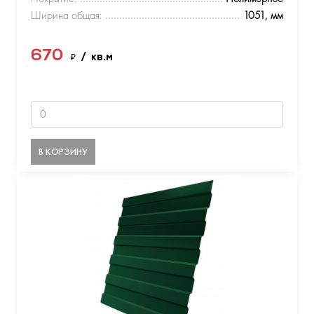
Ширина общая:
1051, мм
670
₽
/ кв.м
В КОРЗИНУ