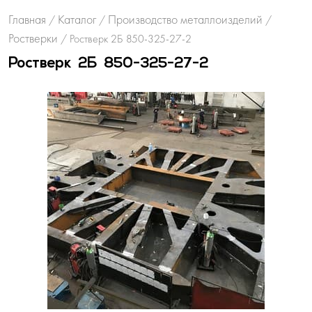
Главная
Каталог
Производство металлоизделий
/
/
/
Ростверки
/
Ростверк 2Б 850-325-27-2
Ростверк 2Б 850-325-27-2