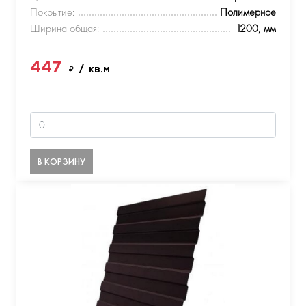
Покрытие:
Полимерное
Ширина общая:
1200, мм
447
₽
/ кв.м
В КОРЗИНУ