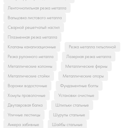
Ленточнопильная резка металла
Вальцовка листового металла
Сварной решетчатый настил
Плазменная резка металла
Клапаны канализационные
Резка металла гильотиной
Резка рулонного металла
Лазерная резка металла
Металлические колонны
Металлические фермы
Металлические стойки
Металлические опоры
Воронки водосточные
Фундаментные болты
Хомуты проволочные
Установки очистные
Двутавровая балка
Шпильки стальные
Уличные лестницы
Шурупы стальные
Анкера забивные
Шайбы стальные