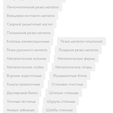
Ленточнопильная резка металла
Вальцовка листового металла
Сварной решетчатый настил
Плазменная резка металла
Клапаны канализационные
Резка металла гильотиной
Резка рулонного металла
Лазерная резка металла
Металлические колонны
Металлические фермы
Металлические стойки
Металлические опоры
Воронки водосточные
Фундаментные болты
Хомуты проволочные
Установки очистные
Двутавровая балка
Шпильки стальные
Уличные лестницы
Шурупы стальные
Анкера забивные
Шайбы стальные