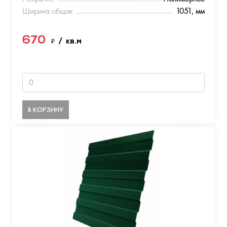
Ширина общая:
1051, мм
670
₽
/ кв.м
В КОРЗИНУ