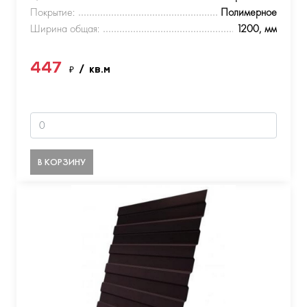
Покрытие:
Полимерное
Ширина общая:
1200, мм
447
₽
/ кв.м
В КОРЗИНУ