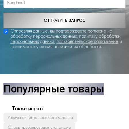
ОТПРАВИТЬ ЗАПРОС
Отправляя данные, вы подтверждаете
согласие на
обработку персональных данных
,
политику обработки
персональных данных
,
пользовательское соглашение
и
принимаете условия политики их обработки.
Популярные товары
Также ищют:
Радиусная гибка листового металла
Опоры трубопроводов скользящие