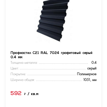
Профнастил С21 RAL 7024 графитовый серый
0.4 мм
Толщина металла:
0.4
Цвет:
серый
Покрытие:
Полимерное
Ширина общая:
1051, мм
592
₽
/ кв.м