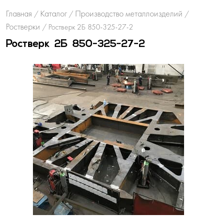
Главная
Каталог
Производство металлоизделий
/
/
/
Ростверки
/
Ростверк 2Б 850-325-27-2
Ростверк 2Б 850-325-27-2