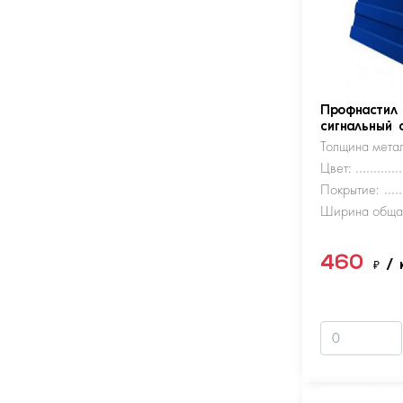
Профнастил
сигнальный 
Толщина метал
Цвет:
Покрытие:
Ширина обща
460
₽
/ 