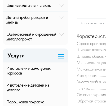
Цветные металлы и сплавы
Детали трубопроводов и
метизы
Характеристики
Оцинкованный и окрашенный
Характерист
металлопрокат
Страна производ
Ширина полезная
Услуги
Ширина общая, 
Минимальная дли
Изготовление арматурных
Максимальная дл
каркасов
Угол кровли:
Высота гребня, м
Изготовление деталей из
Пленка:
металла
Основа покрытия
Обратная сторон
Порошковая покраска