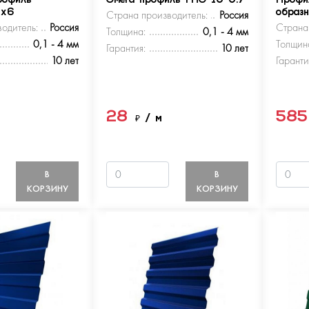
рофиль
Омега-профиль ГПО 10-0.7
Профи
5х6
Страна производитель:
Россия
образ
одитель:
Россия
Страна
Толщина:
0,1 - 4 мм
0,1 - 4 мм
Толщин
Гарантия:
10 лет
10 лет
Гаранти
28
58
м
₽
/ м
В
В
КОРЗИНУ
КОРЗИНУ