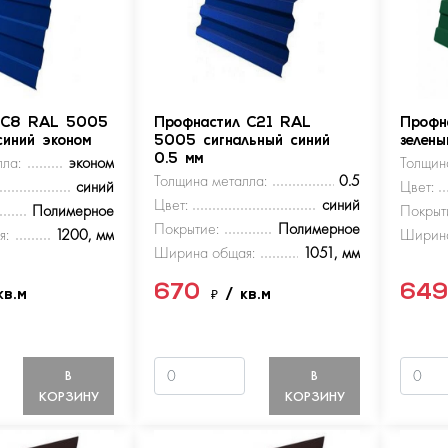
 С8 RAL 5005
Профнастил С21 RAL
Профн
синий эконом
5005 сигнальный синий
зелен
ла:
эконом
0.5 мм
Толщин
Толщина металла:
0.5
синий
Цвет:
Цвет:
синий
Полимерное
Покрыт
Покрытие:
Полимерное
я:
1200, мм
Ширина
Ширина общая:
1051, мм
670
64
кв.м
₽
/ кв.м
В
В
КОРЗИНУ
КОРЗИНУ