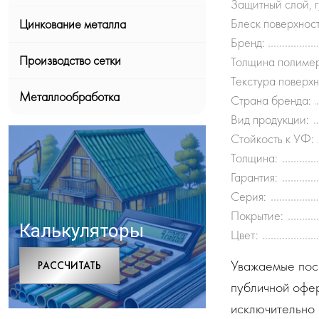
Защитный слой, 
Блеск поверхност
Цинкование металла
Бренд:
Производство сетки
Толщина полимер
Текстура поверхн
Металлообработка
Страна бренда:
Вид продукции:
Стойкость к УФ:
Толщина:
Гарантия:
Серия:
Покрытие:
Калькуляторы
Цвет:
Уважаемые посе
РАCСЧИТАТЬ
публичной офе
исключительно 