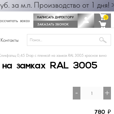
 25 руб. за м.п. Производство от 1
НАПИСАТЬ ДИРЕКТОРУ
0
0
ссчитать заказ
ЗАКАЗАТЬ ЗВОНОК
Контакты
Кликфальц 0,45 Drap с пленкой на замках RAL 3005 красное вино
й на замках RAL 3005
-
+
₽
780