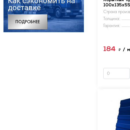
Как сэкономить на
Корытный п
доставке
100х135х5
Страна произв
Толщина:
ПОДРОБНЕЕ
Гарантия:
184
₽
/ 