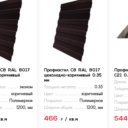
 С8 RAL 8017
Профнастил С8 RAL 8017
Профн
оричневый
шоколадно-коричневый 0.35
С21 0
мм
Длина:
ла:
эконом
Толщина металла:
0.35
Толщин
коричневый
Цвет:
коричневый
Цвет:
Полимерное
Покрытие:
Полимерное
Покрыт
я:
1200, мм
Ширина общая:
1200, мм
Ширина
466
54
кв.м
₽
/ кв.м