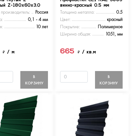
ль гнутый Z-
Профнастил С21 RAL 3005
ный Z-180х60х3.0
винно-красный 0.5 мм
 производитель:
Россия
Толщина металла:
0.5
а:
0,1 - 4 мм
Цвет:
красный
я:
10 лет
Покрытие:
Полимерное
Ширина общая:
1051, мм
5
665
₽
/ м
₽
/ кв.м
В
В
КОРЗИНУ
КОРЗИНУ