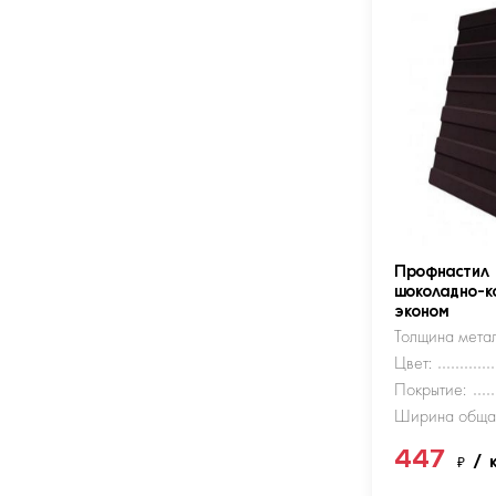
Профнастил
шоколадно-к
эконом
Толщина метал
Цвет:
Покрытие:
Ширина обща
447
₽
/ 