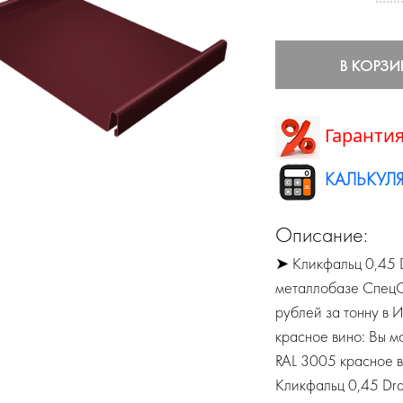
В КОРЗИ
Гарантия
КАЛЬКУЛЯ
Описание:
➤ Кликфальц 0,45 D
металлобазе СпецСт
рублей за тонну в 
красное вино: Вы м
RAL 3005 красное в
Кликфальц 0,45 Dra