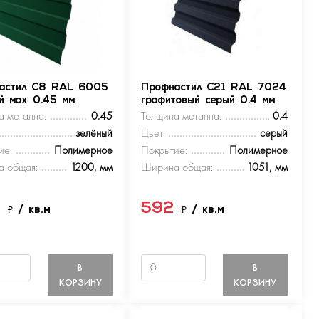
астил С8 RAL 6005
Профнастил С21 RAL 7024
ый мох 0.45 мм
графитовый серый 0.4 мм
а металла:
0.45
Толщина металла:
0.4
зелёный
Цвет:
серый
ие:
Полимерное
Покрытие:
Полимерное
 общая:
1200, мм
Ширина общая:
1051, мм
9
592
₽
/ кв.м
₽
/ кв.м
В
В
КОРЗИНУ
КОРЗИНУ