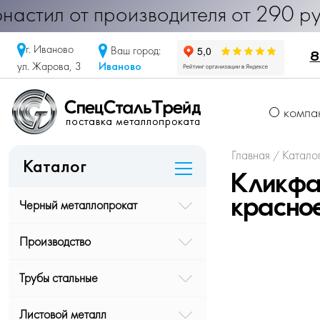
< Профнастил от производителя от 2
г. Иваново
Ваш город:
8
Иваново
ул. Жарова, 3
О компа
Главная
Катало
/
Каталог
Кликфа
Черный металлопрокат
красно
Производство
Трубы стальные
Листовой металл