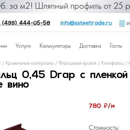
90 руб. за м2! Шляпный профиль от
 (499) 444-05-58
info@ssteeltrade.ru
Ра
нии
Услуги
Калькуляторы
Доставка
Госты
г
Кровельные материалы
Фальцевая кровля
Кликфальц
/
/
/
/
льц 0,45 Drap с пленко
е вино
₽
780
/м
Стоимость: