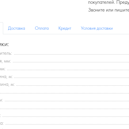
покупателей. Пред
Звоните или пишите
Доставка
Оплата
Кредит
Условия доставки
ики:
итель:
, мм:
мм:
на, м:
ина, м:
м:
:
а: