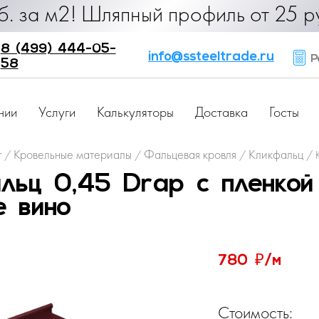
90 руб. за м2! Шляпный профиль от 
8 (499) 444-05-
info@ssteeltrade.ru
Ра
58
нии
Услуги
Калькуляторы
Доставка
Госты
г
Кровельные материалы
Фальцевая кровля
Кликфальц
/
/
/
/
льц 0,45 Drap с пленко
е вино
₽
780
/м
Стоимость: