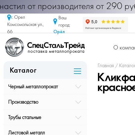
 Профнастил от производителя от 2
г. Орел
Ваш
Комсомольская ул.,
город:
Орёл
66
О компа
Главная
Катало
/
Каталог
Кликфа
Черный металлопрокат
красно
Производство
Трубы стальные
Листовой металл