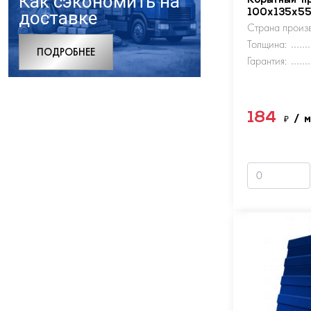
Как сэкономить на
Корытный п
доставке
100х135х5
Страна произв
Толщина:
ПОДРОБНЕЕ
Гарантия:
184
₽
/ 