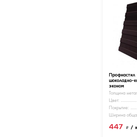
Профнастил
шоколадно-к
эконом
Толщина метал
Цвет:
Покрытие:
Ширина обща
447
₽
/ 