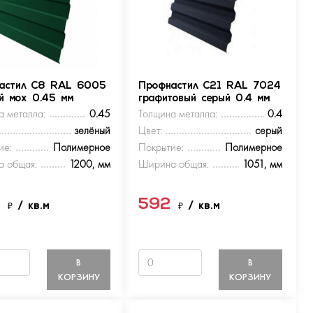
астил С8 RAL 6005
Профнастил С21 RAL 7024
ый мох 0.45 мм
графитовый серый 0.4 мм
а металла:
0.45
Толщина металла:
0.4
зелёный
Цвет:
серый
ие:
Полимерное
Покрытие:
Полимерное
 общая:
1200, мм
Ширина общая:
1051, мм
9
592
₽
/ кв.м
₽
/ кв.м
В
В
КОРЗИНУ
КОРЗИНУ