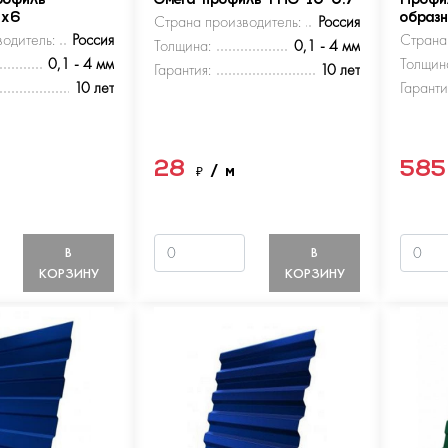
рофиль
Омега-профиль ГПО 10-0.7
Профи
5х6
Страна производитель:
Россия
образ
одитель:
Россия
Страна
Толщина:
0,1 - 4 мм
0,1 - 4 мм
Толщин
Гарантия:
10 лет
10 лет
Гаранти
28
58
м
₽
/ м
В
В
КОРЗИНУ
КОРЗИНУ