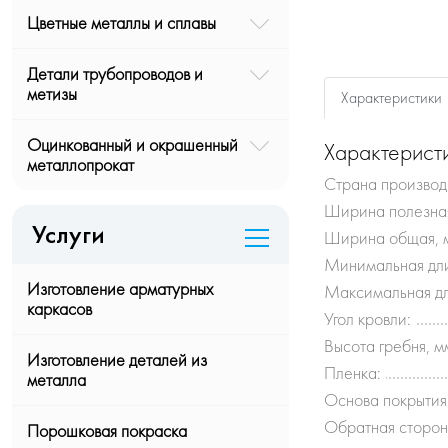
Цветные металлы и сплавы
Детали трубопроводов и
метизы
Характеристики
Оцинкованный и окрашенный
Характерист
металлопрокат
Страна производ
Ширина полезная
Услуги
Ширина общая, 
Минимальная дли
Изготовление арматурных
Максимальная дл
каркасов
Угол кровли:
Высота гребня, м
Изготовление деталей из
Пленка:
металла
Основа покрытия
Обратная сторон
Порошковая покраска