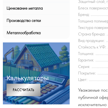
Защитный слой, 
Блеск поверхност
Цинкование металла
Бренд:
Производство сетки
Толщина полимер
Текстура поверхн
Металлообработка
Страна бренда:
Вид продукции:
Стойкость к УФ:
Толщина:
Гарантия:
Серия:
Покрытие:
Калькуляторы
Цвет:
Уважаемые посе
РАCСЧИТАТЬ
публичной офе
исключительно 