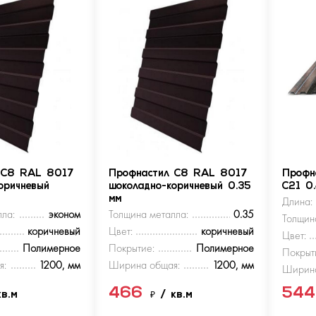
 С8 RAL 8017
Профнастил С8 RAL 8017
Профн
оричневый
шоколадно-коричневый 0.35
С21 0
мм
Длина:
ла:
эконом
Толщина металла:
0.35
Толщин
коричневый
Цвет:
коричневый
Цвет:
Полимерное
Покрытие:
Полимерное
Покрыт
я:
1200, мм
Ширина общая:
1200, мм
Ширина
466
54
кв.м
₽
/ кв.м