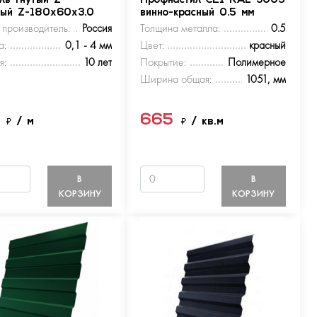
ль гнутый Z-
Профнастил С21 RAL 3005
ный Z-180х60х3.0
винно-красный 0.5 мм
 производитель:
Россия
Толщина металла:
0.5
а:
0,1 - 4 мм
Цвет:
красный
я:
10 лет
Покрытие:
Полимерное
Ширина общая:
1051, мм
5
665
₽
/ м
₽
/ кв.м
В
В
КОРЗИНУ
КОРЗИНУ