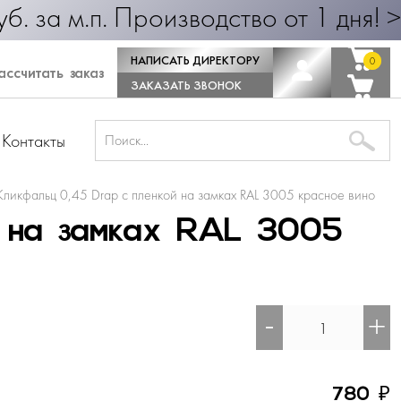
25 руб. за м.п. Производство от 1
НАПИСАТЬ ДИРЕКТОРУ
0
0
ссчитать заказ
ЗАКАЗАТЬ ЗВОНОК
Контакты
Кликфальц 0,45 Drap с пленкой на замках RAL 3005 красное вино
й на замках RAL 3005
-
+
₽
780