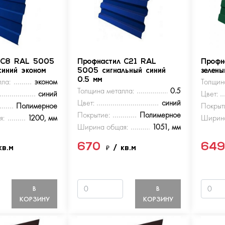
 С8 RAL 5005
Профнастил С21 RAL
Профн
синий эконом
5005 сигнальный синий
зелен
ла:
эконом
0.5 мм
Толщин
Толщина металла:
0.5
синий
Цвет:
Цвет:
синий
Полимерное
Покрыт
Покрытие:
Полимерное
я:
1200, мм
Ширина
Ширина общая:
1051, мм
670
64
кв.м
₽
/ кв.м
В
В
КОРЗИНУ
КОРЗИНУ