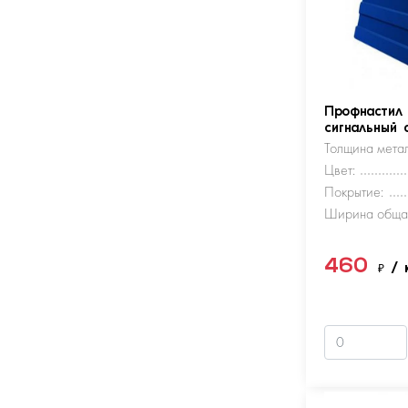
Профнастил
сигнальный 
Толщина метал
Цвет:
Покрытие:
Ширина обща
460
₽
/ 