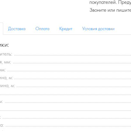
покупателей. Пред
Звоните или пишите
Доставка
Оплата
Кредит
Условия доставки
ики:
итель:
, мм:
мм:
на, м:
ина, м:
м:
:
а: