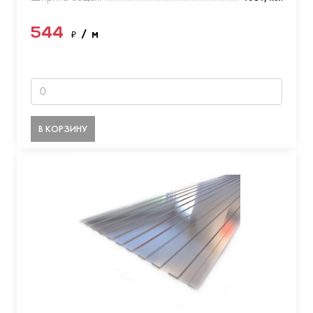
544
₽
/ м
В КОРЗИНУ