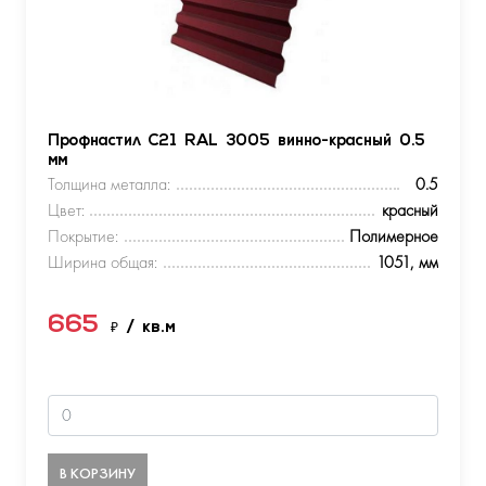
Профнастил С21 RAL 3005 винно-красный 0.5
мм
Толщина металла:
0.5
Цвет:
красный
Покрытие:
Полимерное
Ширина общая:
1051, мм
665
₽
/ кв.м
В КОРЗИНУ