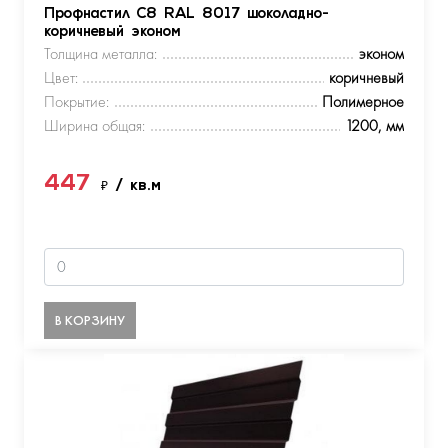
Профнастил С8 RAL 8017 шоколадно-
коричневый эконом
Толщина металла:
эконом
Цвет:
коричневый
Покрытие:
Полимерное
Ширина общая:
1200, мм
447
₽
/ кв.м
В КОРЗИНУ