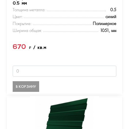
0.5 мм
Толщина металла:
0.5
Цвет:
синий
Покрытие:
Полимерное
Ширина общая:
1051, мм
670
₽
/ кв.м
В КОРЗИНУ