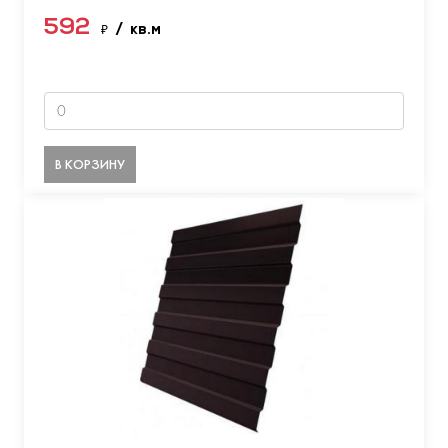
592
₽
/ кв.м
В КОРЗИНУ