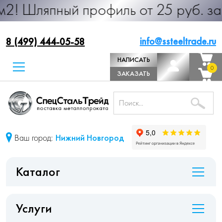
ый профиль от 25 руб. за м.п. Про
info@ssteeltrade.ru
8 (499) 444-05-58
НАПИСАТЬ
0
0
ДИРЕКТОРУ
ЗАКАЗАТЬ
ЗВОНОК
Ваш город:
Нижний Новгород
Каталог
Услуги