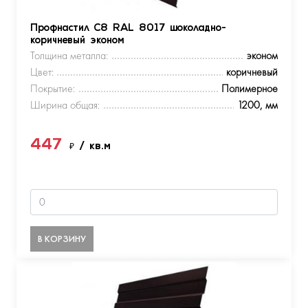
Профнастил С8 RAL 8017 шоколадно-
коричневый эконом
Толщина металла:
эконом
Цвет:
коричневый
Покрытие:
Полимерное
Ширина общая:
1200, мм
447
₽
/ кв.м
В КОРЗИНУ