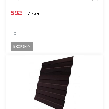
592
₽
/ кв.м
В КОРЗИНУ