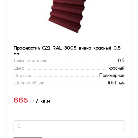
Профнастил С21 RAL 3005 винно-красный 0.5
мм
Толщина металла:
0.5
Цвет:
красный
Покрытие:
Полимерное
Ширина общая:
1051, мм
665
₽
/ кв.м