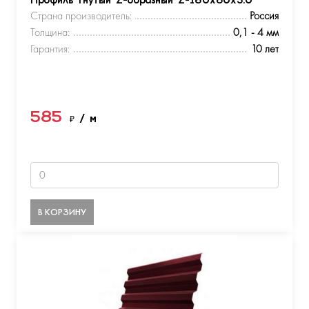
Профиль гнутый Z-образный Z-180х60х3.0
Страна производитель:
Россия
Толщина:
0,1 - 4 мм
Гарантия:
10 лет
585
₽
/ м
В КОРЗИНУ