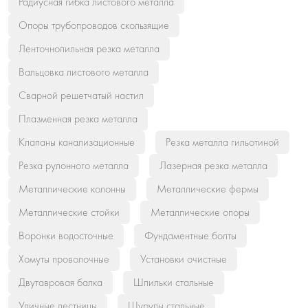
Радиусная гибка листового металла
Опоры трубопроводов скользящие
Ленточнопильная резка металла
Вальцовка листового металла
Сварной решетчатый настил
Плазменная резка металла
Клапаны канализационные
Резка металла гильотиной
Резка рулонного металла
Лазерная резка металла
Металлические колонны
Металлические фермы
Металлические стойки
Металлические опоры
Воронки водосточные
Фундаментные болты
Хомуты проволочные
Установки очистные
Двутавровая балка
Шпильки стальные
Уличные лестницы
Шурупы стальные