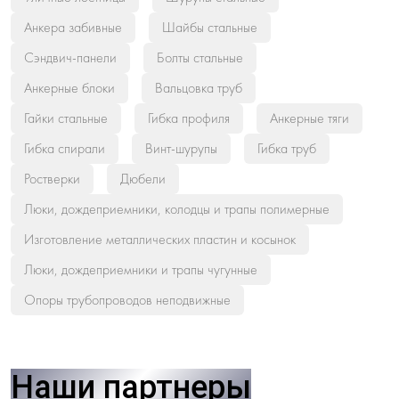
Анкера забивные
Шайбы стальные
Сэндвич-панели
Болты стальные
Анкерные блоки
Вальцовка труб
Гайки стальные
Гибка профиля
Анкерные тяги
Гибка спирали
Винт-шурупы
Гибка труб
Ростверки
Дюбели
Люки, дождеприемники, колодцы и трапы полимерные
Изготовление металлических пластин и косынок
Люки, дождеприемники и трапы чугунные
Опоры трубопроводов неподвижные
Наши партнеры