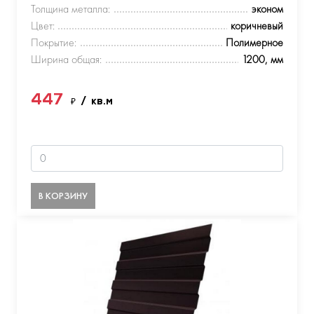
Толщина металла:
эконом
Цвет:
коричневый
Покрытие:
Полимерное
Ширина общая:
1200, мм
447
₽
/ кв.м
В КОРЗИНУ