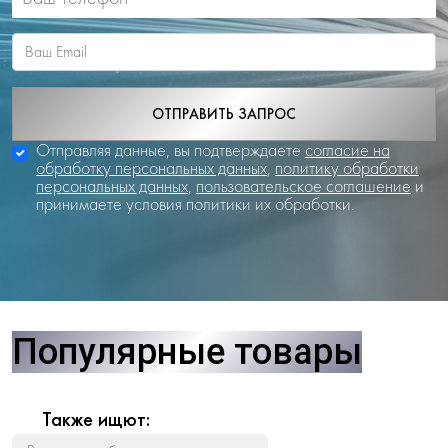
ОТПРАВИТЬ ЗАПРОС
Отправляя данные, вы подтверждаете
согласие на
обработку персональных данных
,
политику обработки
персональных данных
,
пользовательское соглашение
и
принимаете условия политики их обработки.
Популярные товары
Также ищют: