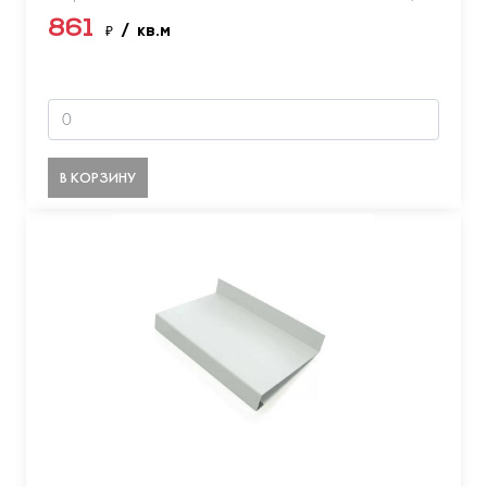
861
₽
/ кв.м
В КОРЗИНУ