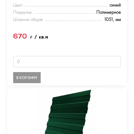
Цвет:
синий
Покрытие:
Полимерное
Ширина общая:
1051, мм
670
₽
/ кв.м
В КОРЗИНУ