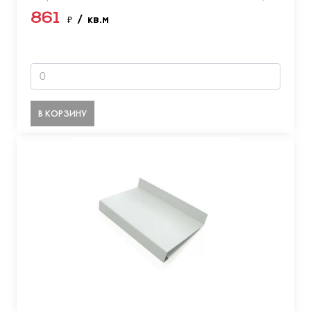
861
₽
/ кв.м
В КОРЗИНУ