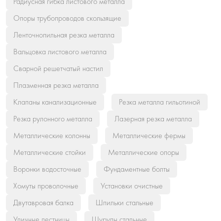
Радиусная гибка листового металла
Опоры трубопроводов скользящие
Ленточнопильная резка металла
Вальцовка листового металла
Сварной решетчатый настил
Плазменная резка металла
Клапаны канализационные
Резка металла гильотиной
Резка рулонного металла
Лазерная резка металла
Металлические колонны
Металлические фермы
Металлические стойки
Металлические опоры
Воронки водосточные
Фундаментные болты
Хомуты проволочные
Установки очистные
Двутавровая балка
Шпильки стальные
Уличные лестницы
Шурупы стальные