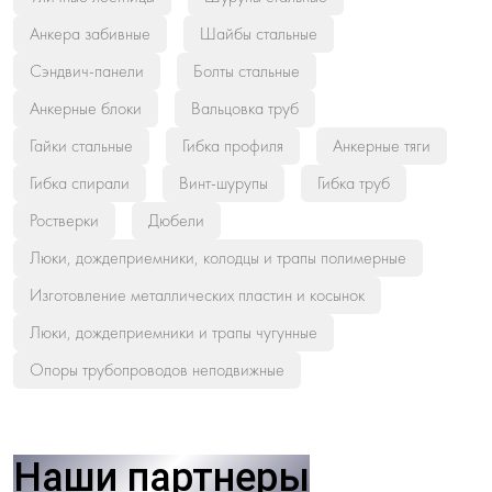
Анкера забивные
Шайбы стальные
Сэндвич-панели
Болты стальные
Анкерные блоки
Вальцовка труб
Гайки стальные
Гибка профиля
Анкерные тяги
Гибка спирали
Винт-шурупы
Гибка труб
Ростверки
Дюбели
Люки, дождеприемники, колодцы и трапы полимерные
Изготовление металлических пластин и косынок
Люки, дождеприемники и трапы чугунные
Опоры трубопроводов неподвижные
Наши партнеры