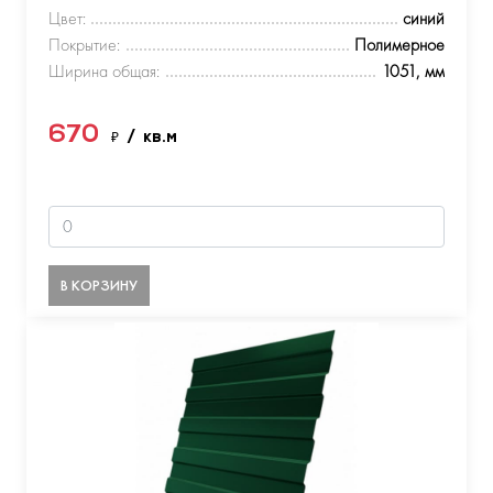
Цвет:
синий
Покрытие:
Полимерное
Ширина общая:
1051, мм
670
₽
/ кв.м
В КОРЗИНУ