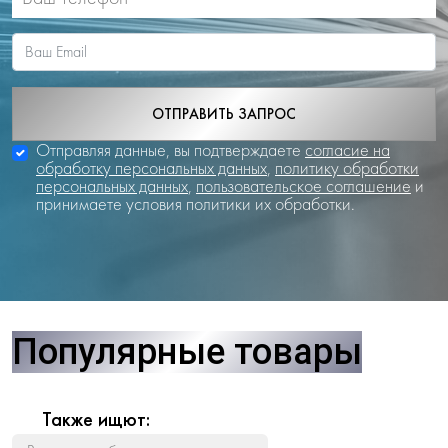
ОТПРАВИТЬ ЗАПРОС
Отправляя данные, вы подтверждаете
согласие на
обработку персональных данных
,
политику обработки
персональных данных
,
пользовательское соглашение
и
принимаете условия политики их обработки.
Популярные товары
Также ищют: