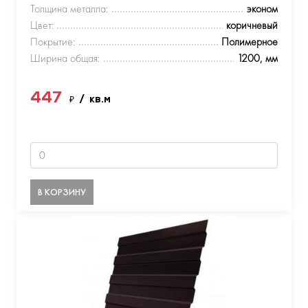
Толщина металла:
эконом
Цвет:
коричневый
Покрытие:
Полимерное
Ширина общая:
1200, мм
447
₽
/ кв.м
В КОРЗИНУ