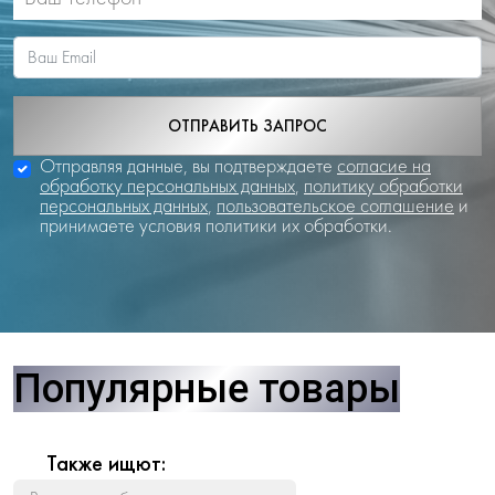
ОТПРАВИТЬ ЗАПРОС
Отправляя данные, вы подтверждаете
согласие на
обработку персональных данных
,
политику обработки
персональных данных
,
пользовательское соглашение
и
принимаете условия политики их обработки.
Популярные товары
Также ищют: