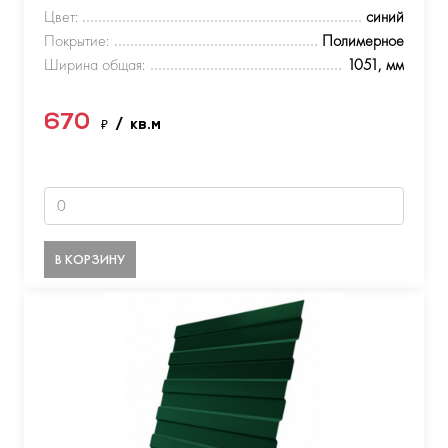
Цвет:
синий
Покрытие:
Полимерное
Ширина общая:
1051, мм
670
₽
/ кв.м
В КОРЗИНУ