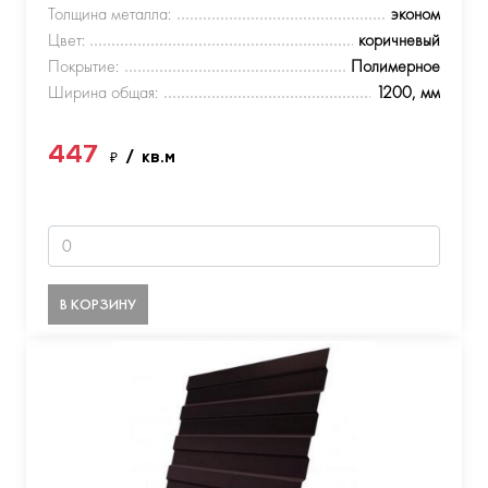
Толщина металла:
эконом
Цвет:
коричневый
Покрытие:
Полимерное
Ширина общая:
1200, мм
447
₽
/ кв.м
В КОРЗИНУ