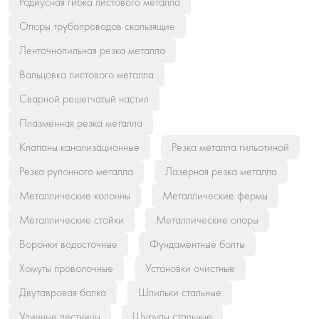
Радиусная гибка листового металла
Опоры трубопроводов скользящие
Ленточнопильная резка металла
Вальцовка листового металла
Сварной решетчатый настил
Плазменная резка металла
Клапаны канализационные
Резка металла гильотиной
Резка рулонного металла
Лазерная резка металла
Металлические колонны
Металлические фермы
Металлические стойки
Металлические опоры
Воронки водосточные
Фундаментные болты
Хомуты проволочные
Установки очистные
Двутавровая балка
Шпильки стальные
Уличные лестницы
Шурупы стальные