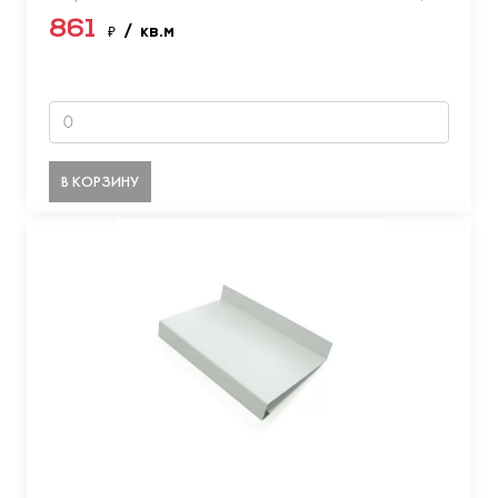
861
₽
/ кв.м
В КОРЗИНУ