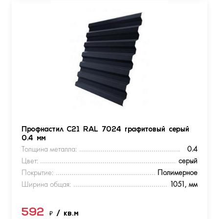
Профнастил С21 RAL 7024 графитовый серый
0.4 мм
Толщина металла:
0.4
Цвет:
серый
Покрытие:
Полимерное
Ширина общая:
1051, мм
592
₽
/ кв.м