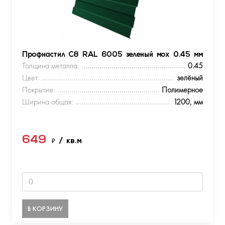
Профнастил С8 RAL 6005 зеленый мох 0.45 мм
Толщина металла:
0.45
Цвет:
зелёный
Покрытие:
Полимерное
Ширина общая:
1200, мм
649
₽
/ кв.м
В КОРЗИНУ