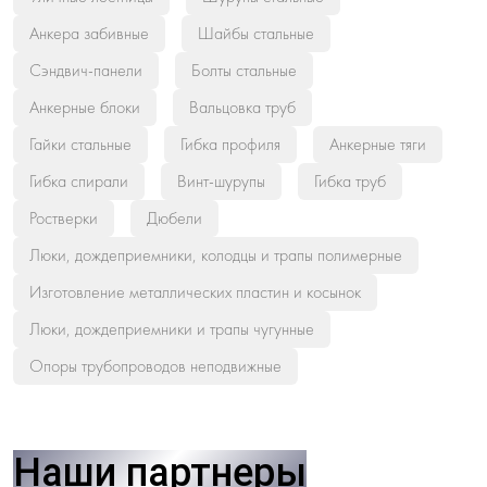
Анкера забивные
Шайбы стальные
Сэндвич-панели
Болты стальные
Анкерные блоки
Вальцовка труб
Гайки стальные
Гибка профиля
Анкерные тяги
Гибка спирали
Винт-шурупы
Гибка труб
Ростверки
Дюбели
Люки, дождеприемники, колодцы и трапы полимерные
Изготовление металлических пластин и косынок
Люки, дождеприемники и трапы чугунные
Опоры трубопроводов неподвижные
Наши партнеры