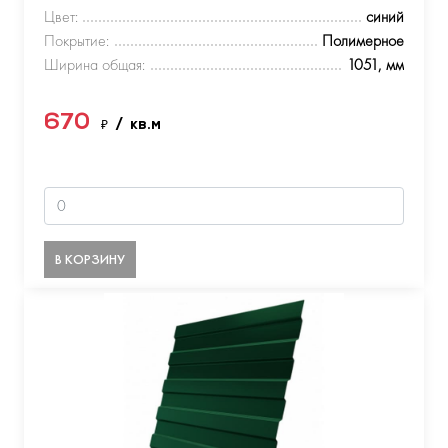
Цвет:
синий
Покрытие:
Полимерное
Ширина общая:
1051, мм
670
₽
/ кв.м
В КОРЗИНУ