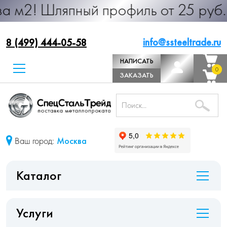
япный профиль от 25 руб. за м.п. 
info@ssteeltrade.ru
8 (499) 444-05-58
НАПИСАТЬ
0
0
ДИРЕКТОРУ
ЗАКАЗАТЬ
ЗВОНОК
Ваш город:
Москва
Каталог
Услуги