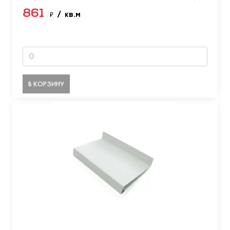
861
₽
/ кв.м
В КОРЗИНУ