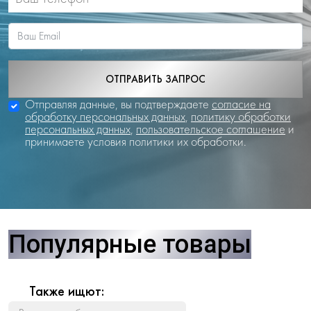
ОТПРАВИТЬ ЗАПРОС
Отправляя данные, вы подтверждаете
согласие на
обработку персональных данных
,
политику обработки
персональных данных
,
пользовательское соглашение
и
принимаете условия политики их обработки.
Популярные товары
Также ищют: