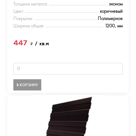
Толщина металла:
эконом
Цвет:
коричневый
Покрытие:
Полимерное
Ширина общая:
1200, мм
447
₽
/ кв.м
В КОРЗИНУ