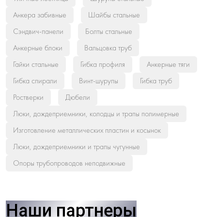
Анкера забивные
Шайбы стальные
Сэндвич-панели
Болты стальные
Анкерные блоки
Вальцовка труб
Гайки стальные
Гибка профиля
Анкерные тяги
Гибка спирали
Винт-шурупы
Гибка труб
Ростверки
Дюбели
Люки, дождеприемники, колодцы и трапы полимерные
Изготовление металлических пластин и косынок
Люки, дождеприемники и трапы чугунные
Опоры трубопроводов неподвижные
Наши партнеры