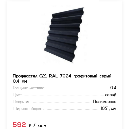
Профнастил С21 RAL 7024 графитовый серый
0.4 мм
Толщина металла:
0.4
Цвет:
серый
Покрытие:
Полимерное
Ширина общая:
1051, мм
592
₽
/ кв.м