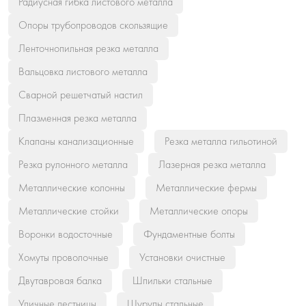
Радиусная гибка листового металла
Опоры трубопроводов скользящие
Ленточнопильная резка металла
Вальцовка листового металла
Сварной решетчатый настил
Плазменная резка металла
Клапаны канализационные
Резка металла гильотиной
Резка рулонного металла
Лазерная резка металла
Металлические колонны
Металлические фермы
Металлические стойки
Металлические опоры
Воронки водосточные
Фундаментные болты
Хомуты проволочные
Установки очистные
Двутавровая балка
Шпильки стальные
Уличные лестницы
Шурупы стальные