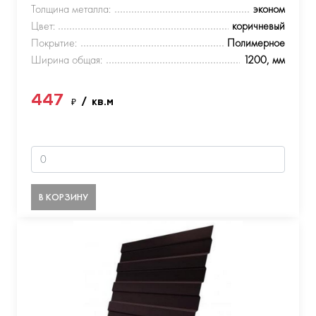
Толщина металла:
эконом
Цвет:
коричневый
Покрытие:
Полимерное
Ширина общая:
1200, мм
447
₽
/ кв.м
В КОРЗИНУ