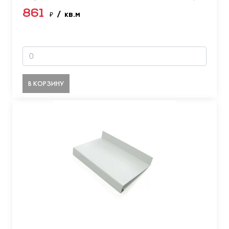
861
₽
/ кв.м
В КОРЗИНУ