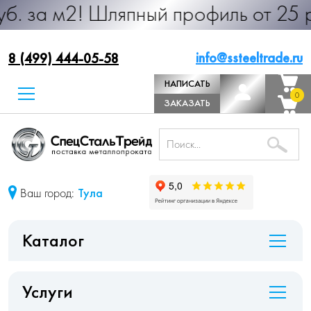
! Шляпный профиль от 25 руб. за м.
info@ssteeltrade.ru
8 (499) 444-05-58
НАПИСАТЬ
0
0
ДИРЕКТОРУ
ЗАКАЗАТЬ
ЗВОНОК
Ваш город:
Тула
Каталог
Услуги