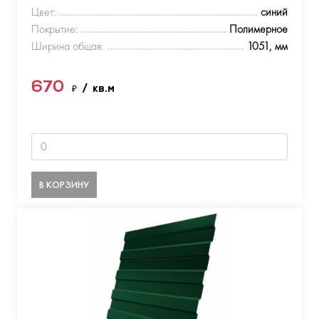
Цвет:
синий
Покрытие:
Полимерное
Ширина общая:
1051, мм
670
₽
/ кв.м
В КОРЗИНУ