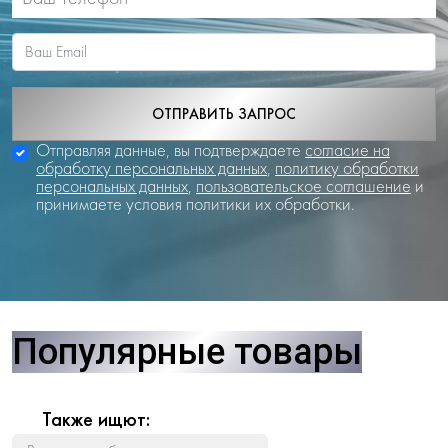
ОТПРАВИТЬ ЗАПРОС
Отправляя данные, вы подтверждаете
согласие на
обработку персональных данных
,
политику обработки
персональных данных
,
пользовательское соглашение
и
принимаете условия политики их обработки.
Популярные товары
Также ищют: