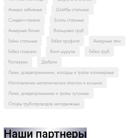
Анкера забивные
Шайбы стальные
Сэндвич-панели
Болты стальные
Анкерные блоки
Вальцовка труб
Гайки стальные
Гибка профиля
Анкерные тяги
Гибка спирали
Винт-шурупы
Гибка труб
Ростверки
Дюбели
Люки, дождеприемники, колодцы и трапы полимерные
Изготовление металлических пластин и косынок
Люки, дождеприемники и трапы чугунные
Опоры трубопроводов неподвижные
Наши партнеры