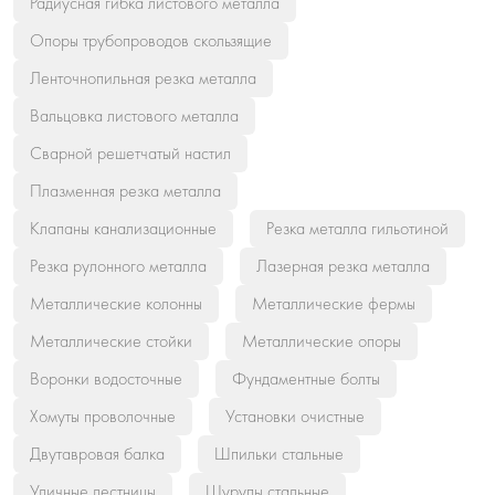
Радиусная гибка листового металла
Опоры трубопроводов скользящие
Ленточнопильная резка металла
Вальцовка листового металла
Сварной решетчатый настил
Плазменная резка металла
Клапаны канализационные
Резка металла гильотиной
Резка рулонного металла
Лазерная резка металла
Металлические колонны
Металлические фермы
Металлические стойки
Металлические опоры
Воронки водосточные
Фундаментные болты
Хомуты проволочные
Установки очистные
Двутавровая балка
Шпильки стальные
Уличные лестницы
Шурупы стальные