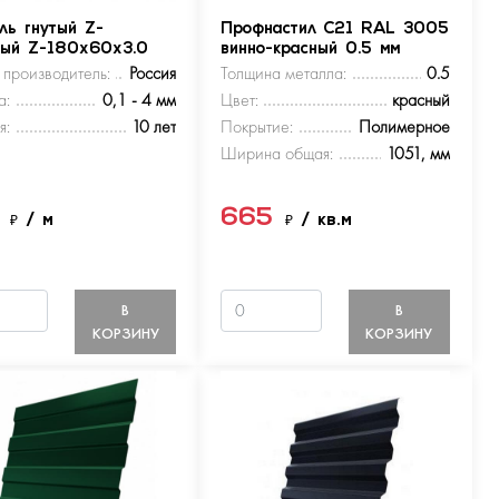
ль гнутый Z-
Профнастил С21 RAL 3005
ный Z-180х60х3.0
винно-красный 0.5 мм
 производитель:
Россия
Толщина металла:
0.5
а:
0,1 - 4 мм
Цвет:
красный
я:
10 лет
Покрытие:
Полимерное
Ширина общая:
1051, мм
5
665
₽
/ м
₽
/ кв.м
В
В
КОРЗИНУ
КОРЗИНУ