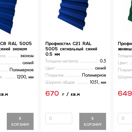
 С8 RAL 5005
Профнастил С21 RAL
Профн
синий эконом
5005 сигнальный синий
зелен
ла:
эконом
0.5 мм
Толщин
Толщина металла:
0.5
синий
Цвет:
Цвет:
синий
Полимерное
Покрыт
Покрытие:
Полимерное
я:
1200, мм
Ширина
Ширина общая:
1051, мм
670
64
кв.м
₽
/ кв.м
В
В
КОРЗИНУ
КОРЗИНУ