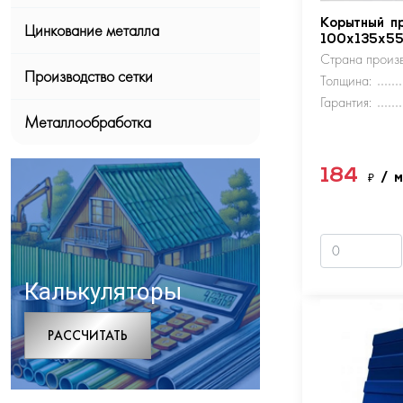
Корытный п
Цинкование металла
100х135х5
Страна произв
Производство сетки
Толщина:
Гарантия:
Металлообработка
184
₽
/ 
Калькуляторы
РАCСЧИТАТЬ