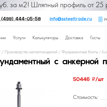
90 руб. за м2! Шляпный профиль от 
 (499) 444-05-58
info@ssteeltrade.ru
Ра
нии
Услуги
Калькуляторы
Доставка
Госты
г
Производство металлоизделий
Фундаментные болты
/
/
/
Бо
ундаментный с анкерной 
₽
50446
/шт
Стоимость: