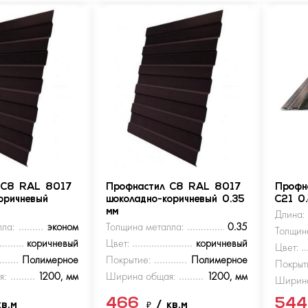
 С8 RAL 8017
Профнастил С8 RAL 8017
Профн
оричневый
шоколадно-коричневый 0.35
С21 0
мм
Длина:
ла:
эконом
Толщина металла:
0.35
Толщин
коричневый
Цвет:
коричневый
Цвет:
Полимерное
Покрытие:
Полимерное
Покрыт
я:
1200, мм
Ширина общая:
1200, мм
Ширина
466
54
кв.м
₽
/ кв.м