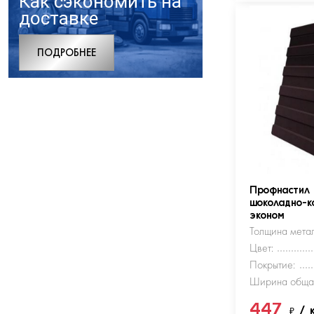
Как сэкономить на
доставке
ПОДРОБНЕЕ
Профнастил
шоколадно-к
эконом
Толщина метал
Цвет:
Покрытие:
Ширина обща
447
₽
/ 