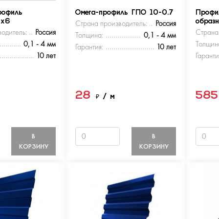
рофиль
Омега-профиль ГПО 10-0.7
Профи
5х6
Страна производитель:
Россия
образ
одитель:
Россия
Страна
Толщина:
0,1 - 4 мм
0,1 - 4 мм
Толщин
Гарантия:
10 лет
10 лет
Гаранти
28
58
м
₽
/ м
В
В
КОРЗИНУ
КОРЗИНУ