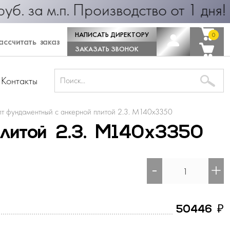
25 руб. за м.п. Производство от 1
НАПИСАТЬ ДИРЕКТОРУ
0
0
ссчитать заказ
ЗАКАЗАТЬ ЗВОНОК
Контакты
лт фундаментный с анкерной плитой 2.3. М140х3350
плитой 2.3. М140х3350
-
+
₽
50446