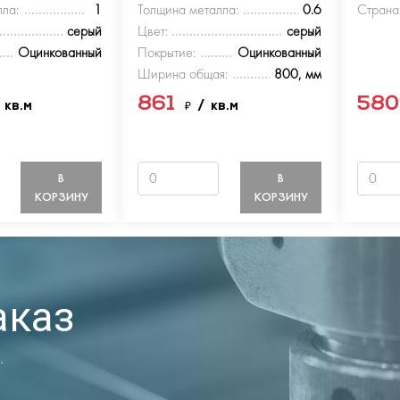
ла:
1
Толщина металла:
0.6
Страна
серый
Цвет:
серый
Оцинкованный
Покрытие:
Оцинкованный
Ширина общая:
800, мм
861
58
 кв.м
₽
/ кв.м
В
В
КОРЗИНУ
КОРЗИНУ
аказ
.