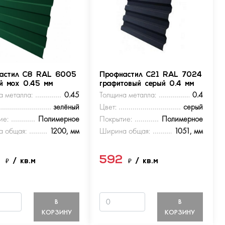
астил С8 RAL 6005
Профнастил С21 RAL 7024
ый мох 0.45 мм
графитовый серый 0.4 мм
а металла:
0.45
Толщина металла:
0.4
зелёный
Цвет:
серый
ие:
Полимерное
Покрытие:
Полимерное
 общая:
1200, мм
Ширина общая:
1051, мм
9
592
₽
/ кв.м
₽
/ кв.м
В
В
КОРЗИНУ
КОРЗИНУ