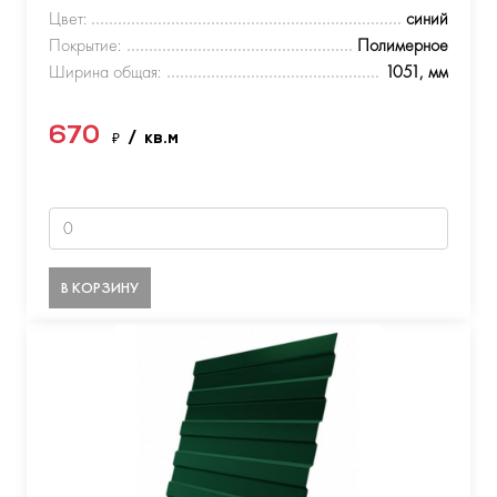
Цвет:
синий
Покрытие:
Полимерное
Ширина общая:
1051, мм
670
₽
/ кв.м
В КОРЗИНУ