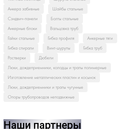
Анкера забивные
Шайбы стальные
Сэндвич-панели
Болты стальные
Анкерные блоки
Вальцовка труб
Гайки стальные
Гибка профиля
Анкерные тяги
Гибка спирали
Винт-шурупы
Гибка труб
Ростверки
Дюбели
Люки, дождеприемники, колодцы и трапы полимерные
Изготовление металлических пластин и косынок
Люки, дождеприемники и трапы чугунные
Опоры трубопроводов неподвижные
Наши партнеры