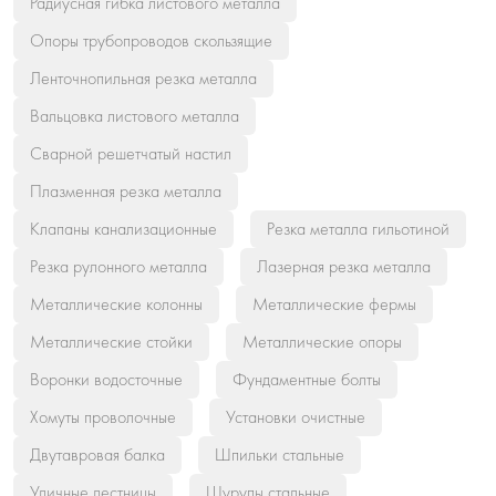
Радиусная гибка листового металла
Опоры трубопроводов скользящие
Ленточнопильная резка металла
Вальцовка листового металла
Сварной решетчатый настил
Плазменная резка металла
Клапаны канализационные
Резка металла гильотиной
Резка рулонного металла
Лазерная резка металла
Металлические колонны
Металлические фермы
Металлические стойки
Металлические опоры
Воронки водосточные
Фундаментные болты
Хомуты проволочные
Установки очистные
Двутавровая балка
Шпильки стальные
Уличные лестницы
Шурупы стальные