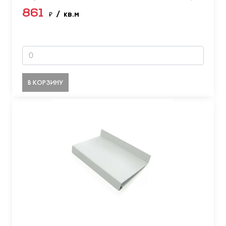
861
₽
/ кв.м
В КОРЗИНУ