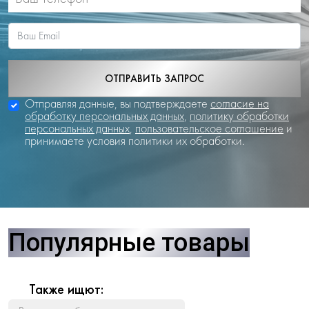
ОТПРАВИТЬ ЗАПРОС
Отправляя данные, вы подтверждаете
согласие на
обработку персональных данных
,
политику обработки
персональных данных
,
пользовательское соглашение
и
принимаете условия политики их обработки.
Популярные товары
Также ищют: