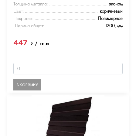
Толщина металла:
эконом
Цвет:
коричневый
Покрытие:
Полимерное
Ширина общая:
1200, мм
447
₽
/ кв.м
В КОРЗИНУ