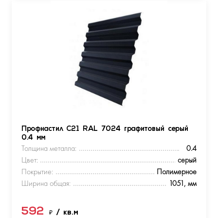
Профнастил С21 RAL 7024 графитовый серый
0.4 мм
Толщина металла:
0.4
Цвет:
серый
Покрытие:
Полимерное
Ширина общая:
1051, мм
592
₽
/ кв.м