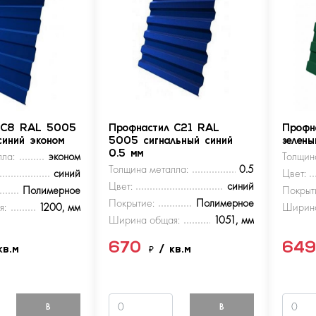
 С8 RAL 5005
Профнастил С21 RAL
Профн
синий эконом
5005 сигнальный синий
зелен
ла:
эконом
0.5 мм
Толщин
Толщина металла:
0.5
синий
Цвет:
Цвет:
синий
Полимерное
Покрыт
Покрытие:
Полимерное
я:
1200, мм
Ширина
Ширина общая:
1051, мм
670
64
кв.м
₽
/ кв.м
В
В