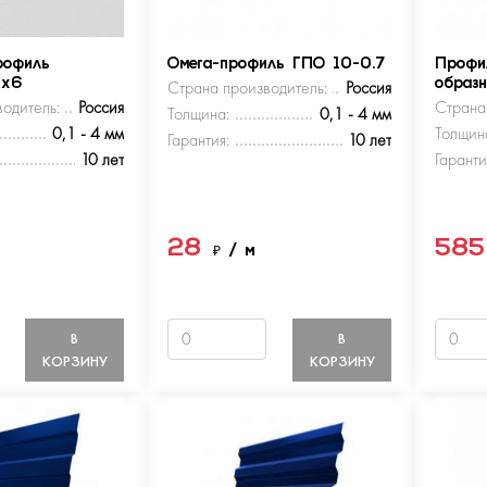
рофиль
Омега-профиль ГПО 10-0.7
Профи
5х6
Страна производитель:
Россия
образ
одитель:
Россия
Страна
Толщина:
0,1 - 4 мм
0,1 - 4 мм
Толщин
Гарантия:
10 лет
10 лет
Гаранти
28
58
м
₽
/ м
В
В
КОРЗИНУ
КОРЗИНУ