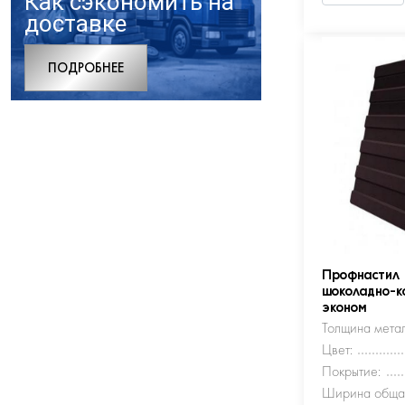
Как сэкономить на
доставке
ПОДРОБНЕЕ
Профнастил
шоколадно-к
эконом
Толщина метал
Цвет:
Покрытие:
Ширина обща