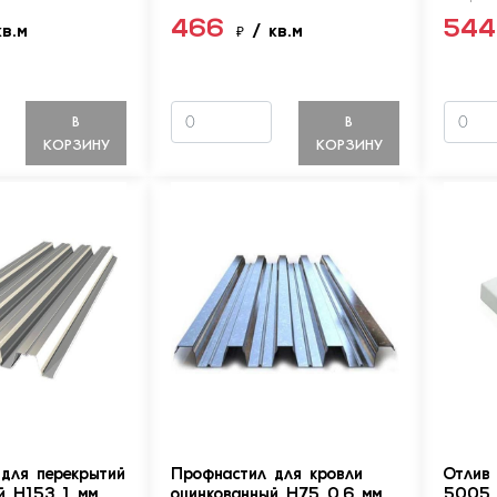
466
54
кв.м
₽
/ кв.м
В
В
КОРЗИНУ
КОРЗИНУ
для перекрытий
Профнастил для кровли
Отлив
й Н153 1 мм
оцинкованный Н75 0.6 мм
5005