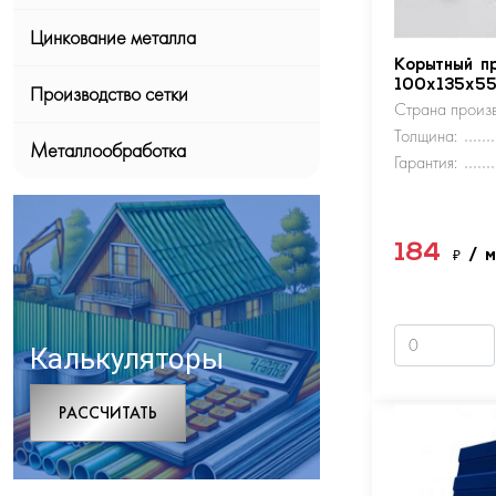
Цинкование металла
Корытный п
100х135х5
Производство сетки
Страна произв
Толщина:
Металлообработка
Гарантия:
184
₽
/ 
Калькуляторы
РАCСЧИТАТЬ