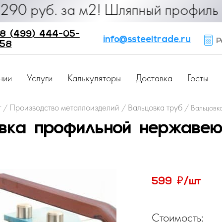
. за м2! Шляпный профиль от 25 ру
8 (499) 444-05-
info@ssteeltrade.ru
Ра
58
нии
Услуги
Калькуляторы
Доставка
Госты
г
Производство металлоизделий
Вальцовка труб
/
/
/
Вальцовк
вка профильной нержаве
₽
599
/шт
Стоимость: