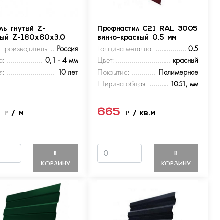
ль гнутый Z-
Профнастил С21 RAL 3005
ный Z-180х60х3.0
винно-красный 0.5 мм
 производитель:
Россия
Толщина металла:
0.5
а:
0,1 - 4 мм
Цвет:
красный
я:
10 лет
Покрытие:
Полимерное
Ширина общая:
1051, мм
5
665
₽
/ м
₽
/ кв.м
В
В
КОРЗИНУ
КОРЗИНУ