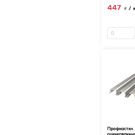
447
₽
/ 
Профнастил 
оцинкованны