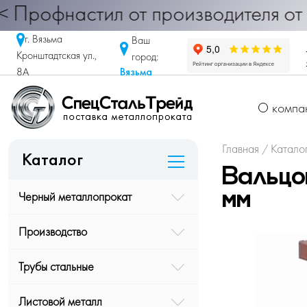
настил от производителя от 290 руб
г. Вязьма
Ваш
Кронштадтская ул.,
город:
Вязьма
8А
О компа
Главная
Катало
/
Каталог
Вальцо
Черный металлопрокат
мм
Производство
Трубы стальные
Листовой металл