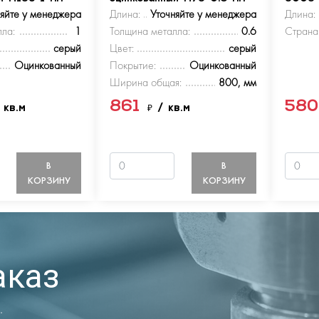
няйте у менеджера
Длина:
Уточняйте у менеджера
Длина:
ла:
1
Толщина металла:
0.6
Страна
серый
Цвет:
серый
Оцинкованный
Покрытие:
Оцинкованный
Ширина общая:
800, мм
861
58
 кв.м
₽
/ кв.м
В
В
КОРЗИНУ
КОРЗИНУ
аказ
.