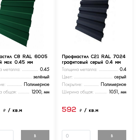
астил С8 RAL 6005
Профнастил С21 RAL 7024
ый мох 0.45 мм
графитовый серый 0.4 мм
а металла:
0.45
Толщина металла:
0.4
зелёный
Цвет:
серый
ие:
Полимерное
Покрытие:
Полимерное
 общая:
1200, мм
Ширина общая:
1051, мм
9
592
₽
/ кв.м
₽
/ кв.м
В
В