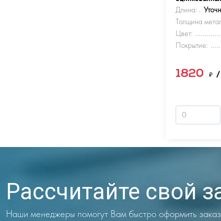
Длина:
Уточ
Толщина метал
Цвет:
Покрытие:
1820
₽
/
Рассчитайте свой з
Наши менеджеры помогут Вам быстро оформить заказ