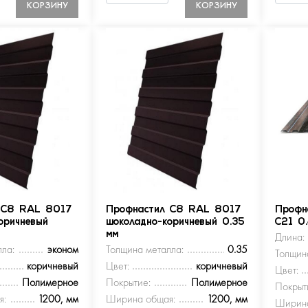
КОРЗИНУ
КОРЗИНУ
 С8 RAL 8017
Профнастил С8 RAL 8017
Профн
оричневый
шоколадно-коричневый 0.35
С21 0
мм
Длина:
ла:
эконом
Толщина металла:
0.35
Толщин
коричневый
Цвет:
коричневый
Цвет:
Полимерное
Покрытие:
Полимерное
Покрыт
я:
1200, мм
Ширина общая:
1200, мм
Ширина