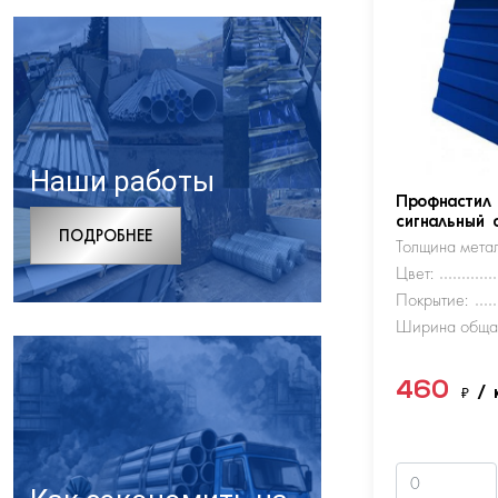
Наши работы
Профнастил
сигнальный 
ПОДРОБНЕЕ
Толщина метал
Цвет:
Покрытие:
Ширина обща
460
₽
/ 