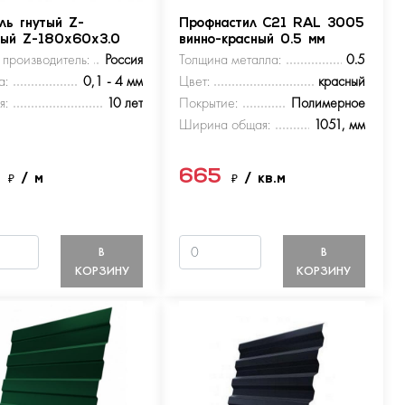
ль гнутый Z-
Профнастил С21 RAL 3005
ный Z-180х60х3.0
винно-красный 0.5 мм
 производитель:
Россия
Толщина металла:
0.5
а:
0,1 - 4 мм
Цвет:
красный
я:
10 лет
Покрытие:
Полимерное
Ширина общая:
1051, мм
5
665
₽
/ м
₽
/ кв.м
В
В
КОРЗИНУ
КОРЗИНУ