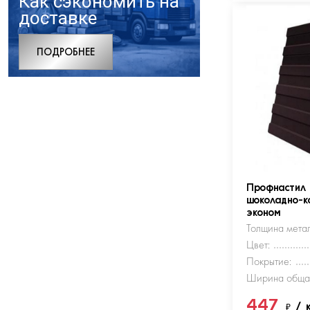
Как сэкономить на
доставке
ПОДРОБНЕЕ
Профнастил
шоколадно-к
эконом
Толщина метал
Цвет:
Покрытие:
Ширина обща
447
₽
/ 