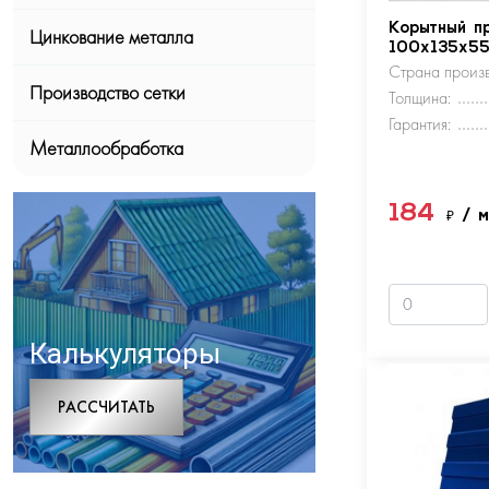
Корытный п
Цинкование металла
100х135х5
Страна произв
Производство сетки
Толщина:
Гарантия:
Металлообработка
184
₽
/ 
Калькуляторы
РАCСЧИТАТЬ