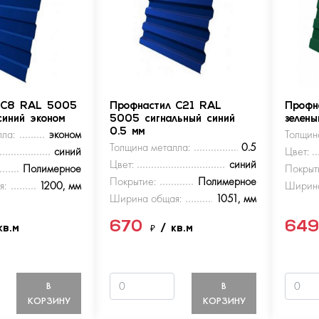
 С8 RAL 5005
Профнастил С21 RAL
Профн
синий эконом
5005 сигнальный синий
зелен
ла:
эконом
0.5 мм
Толщин
Толщина металла:
0.5
синий
Цвет:
Цвет:
синий
Полимерное
Покрыт
Покрытие:
Полимерное
я:
1200, мм
Ширина
Ширина общая:
1051, мм
670
64
кв.м
₽
/ кв.м
В
В
КОРЗИНУ
КОРЗИНУ