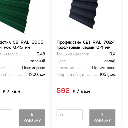
астил С8 RAL 6005
Профнастил С21 RAL 7024
ый мох 0.45 мм
графитовый серый 0.4 мм
а металла:
0.45
Толщина металла:
0.4
зелёный
Цвет:
серый
ие:
Полимерное
Покрытие:
Полимерное
 общая:
1200, мм
Ширина общая:
1051, мм
9
592
₽
/ кв.м
₽
/ кв.м
В
В
КОРЗИНУ
КОРЗИНУ