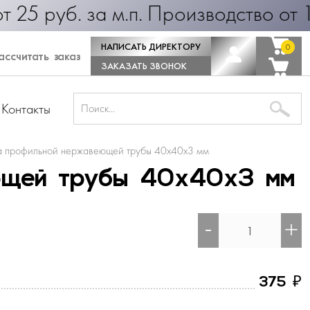
б. за м.п. Производство от 1 дня! 
НАПИСАТЬ ДИРЕКТОРУ
0
0
ссчитать заказ
ЗАКАЗАТЬ ЗВОНОК
Контакты
а профильной нержавеющей трубы 40х40х3 мм
ющей трубы 40х40х3 мм
-
+
₽
375