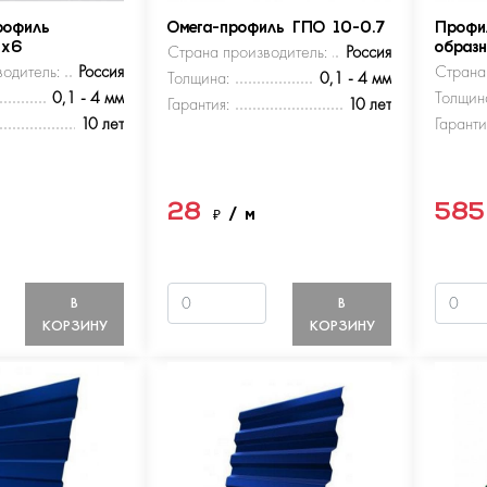
рофиль
Омега-профиль ГПО 10-0.7
Профи
5х6
Страна производитель:
Россия
образ
одитель:
Россия
Страна
Толщина:
0,1 - 4 мм
0,1 - 4 мм
Толщин
Гарантия:
10 лет
10 лет
Гаранти
28
58
м
₽
/ м
В
В
КОРЗИНУ
КОРЗИНУ