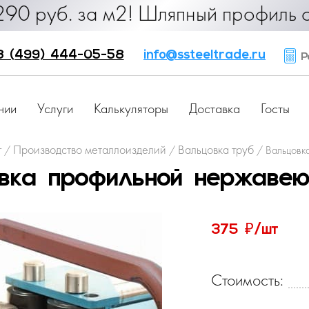
. за м2! Шляпный профиль от 25 ру
8 (499) 444-05-58
info@ssteeltrade.ru
Ра
нии
Услуги
Калькуляторы
Доставка
Госты
г
Производство металлоизделий
Вальцовка труб
/
/
/
Вальцовк
вка профильной нержаве
₽
375
/шт
Стоимость: