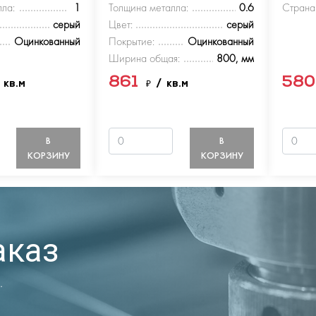
ла:
1
Толщина металла:
0.6
Страна
серый
Цвет:
серый
Оцинкованный
Покрытие:
Оцинкованный
Ширина общая:
800, мм
861
58
 кв.м
₽
/ кв.м
В
В
КОРЗИНУ
КОРЗИНУ
аказ
.