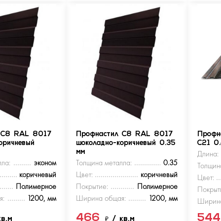
 С8 RAL 8017
Профнастил С8 RAL 8017
Профн
оричневый
шоколадно-коричневый 0.35
С21 0
мм
Длина:
ла:
эконом
Толщина металла:
0.35
Толщин
коричневый
Цвет:
коричневый
Цвет:
Полимерное
Покрытие:
Полимерное
Покрыт
я:
1200, мм
Ширина общая:
1200, мм
Ширина
466
54
кв.м
₽
/ кв.м