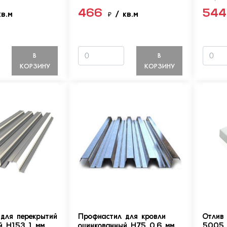
466
54
кв.м
₽
/ кв.м
В
В
КОРЗИНУ
КОРЗИНУ
для перекрытий
Профнастил для кровли
Отлив
й Н153 1 мм
оцинкованный Н75 0.6 мм
5005