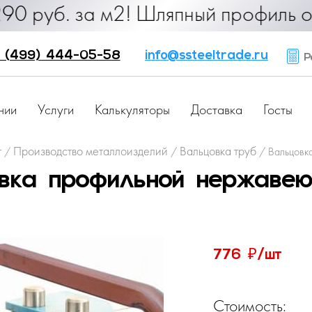
б. за м2! Шляпный профиль от 25 ру
 (499) 444-05-58
info@ssteeltrade.ru
Ра
нии
Услуги
Калькуляторы
Доставка
Госты
г
Производство металлоизделий
Вальцовка труб
/
/
/
Вальцовк
вка профильной нержаве
₽
776
/шт
Стоимость: