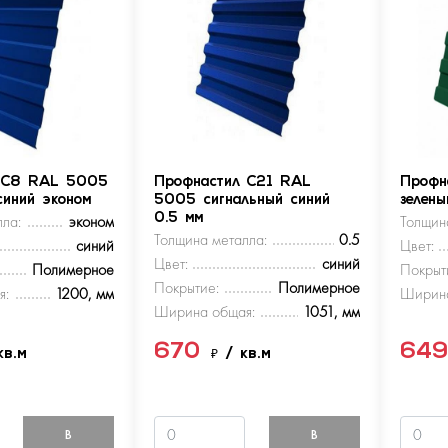
 С8 RAL 5005
Профнастил С21 RAL
Профн
синий эконом
5005 сигнальный синий
зелен
ла:
эконом
0.5 мм
Толщин
Толщина металла:
0.5
синий
Цвет:
Цвет:
синий
Полимерное
Покрыт
Покрытие:
Полимерное
я:
1200, мм
Ширина
Ширина общая:
1051, мм
670
64
кв.м
₽
/ кв.м
В
В