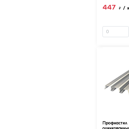
447
₽
/ 
Профнастил 
оцинкованны