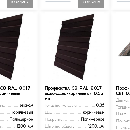
КОРЗИНУ
КОРЗИНУ
 С8 RAL 8017
Профнастил С8 RAL 8017
Профн
оричневый
шоколадно-коричневый 0.35
С21 0
мм
Длина:
ла:
эконом
Толщина металла:
0.35
Толщин
коричневый
Цвет:
коричневый
Цвет:
Полимерное
Покрытие:
Полимерное
Покрыт
я:
1200, мм
Ширина общая:
1200, мм
Ширина