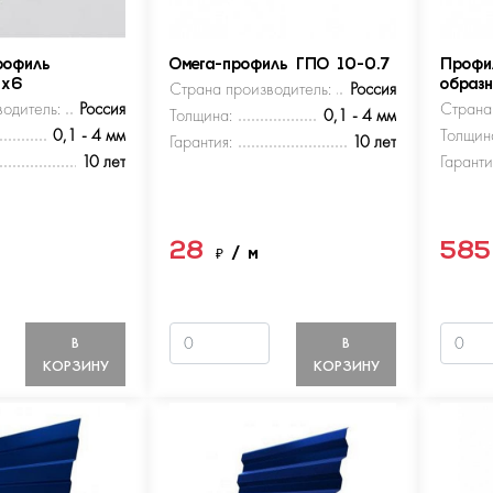
рофиль
Омега-профиль ГПО 10-0.7
Профи
5х6
Страна производитель:
Россия
образ
одитель:
Россия
Страна
Толщина:
0,1 - 4 мм
0,1 - 4 мм
Толщин
Гарантия:
10 лет
10 лет
Гаранти
28
58
м
₽
/ м
В
В
КОРЗИНУ
КОРЗИНУ