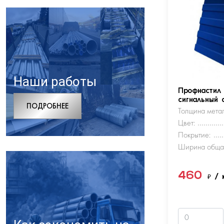
Наши работы
Профнастил
сигнальный 
ПОДРОБНЕЕ
Толщина метал
Цвет:
Покрытие:
Ширина обща
460
₽
/ 