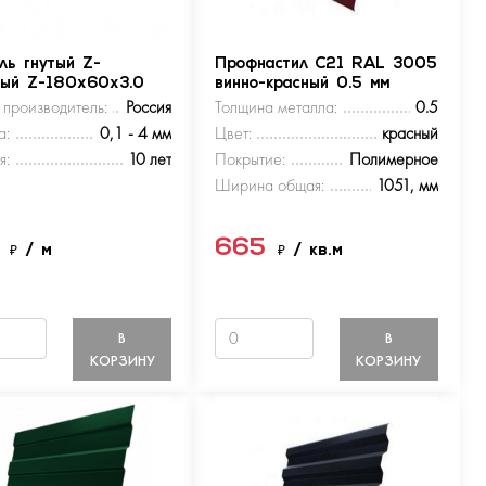
ль гнутый Z-
Профнастил С21 RAL 3005
ный Z-180х60х3.0
винно-красный 0.5 мм
 производитель:
Россия
Толщина металла:
0.5
а:
0,1 - 4 мм
Цвет:
красный
я:
10 лет
Покрытие:
Полимерное
Ширина общая:
1051, мм
5
665
₽
/ м
₽
/ кв.м
В
В
КОРЗИНУ
КОРЗИНУ