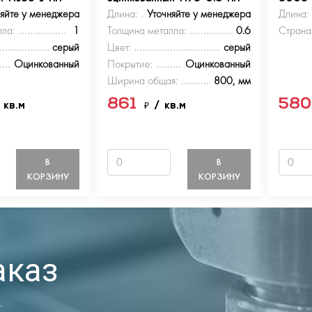
няйте у менеджера
Длина:
Уточняйте у менеджера
Длина:
ла:
1
Толщина металла:
0.6
Страна
серый
Цвет:
серый
Оцинкованный
Покрытие:
Оцинкованный
Ширина общая:
800, мм
861
58
 кв.м
₽
/ кв.м
В
В
КОРЗИНУ
КОРЗИНУ
аказ
.