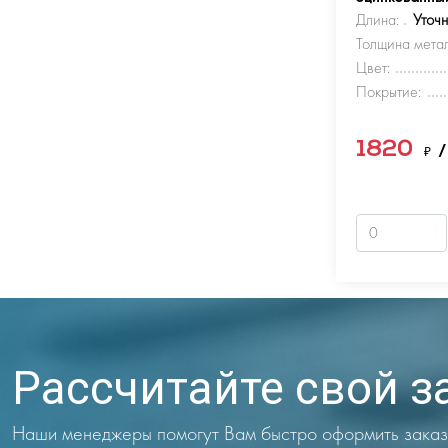
Длина:
Уточ
Толщина метал
Цвет:
Покрытие:
1820
₽
/
Рассчитайте свой з
Наши менеджеры помогут Вам быстро оформить заказ