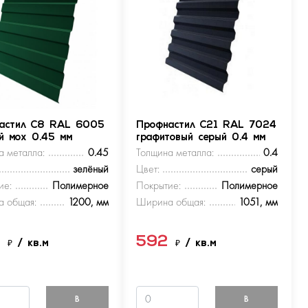
астил С8 RAL 6005
Профнастил С21 RAL 7024
ый мох 0.45 мм
графитовый серый 0.4 мм
а металла:
0.45
Толщина металла:
0.4
зелёный
Цвет:
серый
ие:
Полимерное
Покрытие:
Полимерное
 общая:
1200, мм
Ширина общая:
1051, мм
9
592
₽
/ кв.м
₽
/ кв.м
В
В