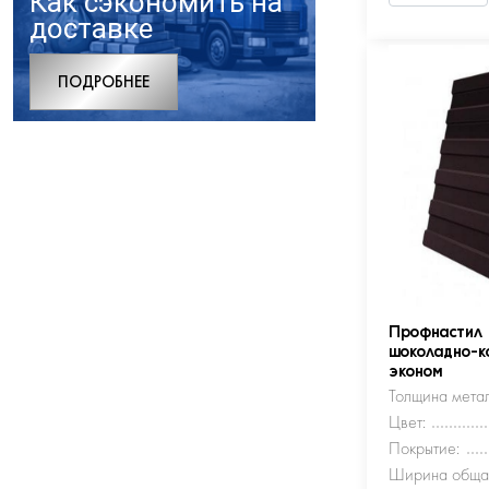
Как сэкономить на
доставке
ПОДРОБНЕЕ
Профнастил
шоколадно-к
эконом
Толщина метал
Цвет:
Покрытие:
Ширина обща