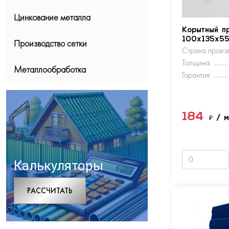
Цинкование металла
Корытный п
100х135х5
Производство сетки
Страна произв
Толщина:
Металлообработка
Гарантия:
184
₽
/ 
Калькуляторы
РАCСЧИТАТЬ