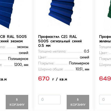
 С8 RAL 5005
Профнастил С21 RAL
Профн
синий эконом
5005 сигнальный синий
зелен
ла:
эконом
0.5 мм
Толщин
Толщина металла:
0.5
синий
Цвет:
Цвет:
синий
Полимерное
Покрыт
Покрытие:
Полимерное
я:
1200, мм
Ширина
Ширина общая:
1051, мм
670
64
кв.м
₽
/ кв.м
В
В
КОРЗИНУ
КОРЗИНУ