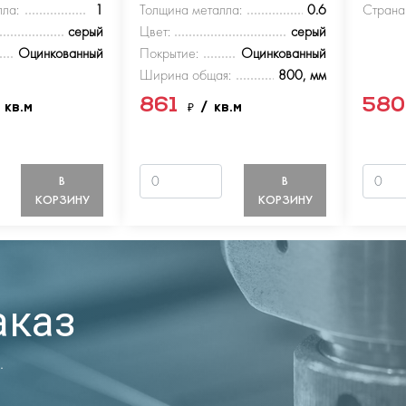
ла:
1
Толщина металла:
0.6
Страна
серый
Цвет:
серый
Оцинкованный
Покрытие:
Оцинкованный
Ширина общая:
800, мм
861
58
 кв.м
₽
/ кв.м
В
В
КОРЗИНУ
КОРЗИНУ
аказ
.