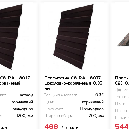
 С8 RAL 8017
Профнастил С8 RAL 8017
Профн
оричневый
шоколадно-коричневый 0.35
С21 0
мм
Длина:
ла:
эконом
Толщина металла:
0.35
Толщин
коричневый
Цвет:
коричневый
Цвет:
Полимерное
Покрытие:
Полимерное
Покрыт
я:
1200, мм
Ширина общая:
1200, мм
Ширина
466
54
кв.м
₽
/ кв.м