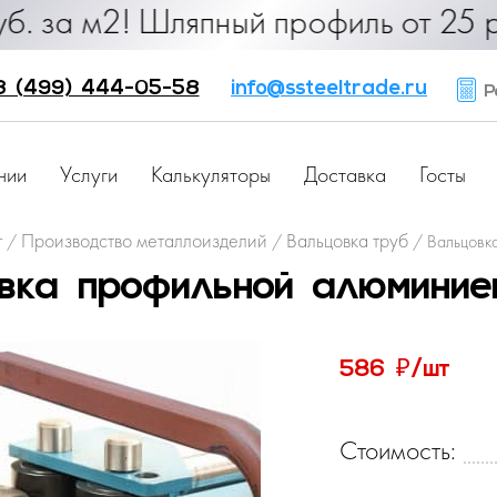
90 руб. за м2! Шляпный профиль от
8 (499) 444-05-58
info@ssteeltrade.ru
Ра
нии
Услуги
Калькуляторы
Доставка
Госты
г
Производство металлоизделий
Вальцовка труб
/
/
/
Вальцовк
вка профильной алюмини
₽
586
/шт
Стоимость: