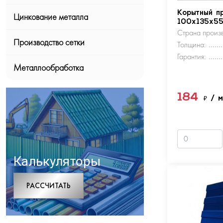
Корытный п
Цинкование металла
100х135х5
Страна произв
Производство сетки
Толщина:
Гарантия:
Металлообработка
184
₽
/ 
Калькуляторы
РАCСЧИТАТЬ