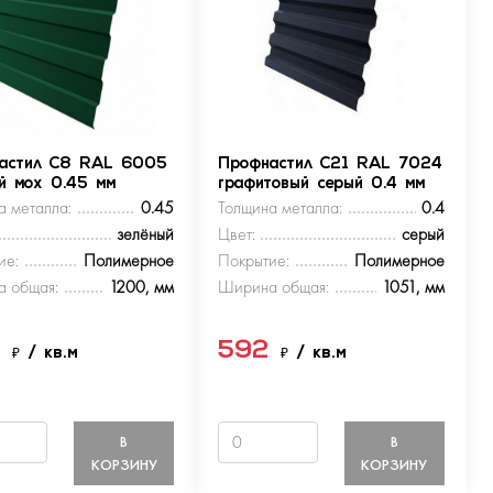
астил С8 RAL 6005
Профнастил С21 RAL 7024
ый мох 0.45 мм
графитовый серый 0.4 мм
а металла:
0.45
Толщина металла:
0.4
зелёный
Цвет:
серый
ие:
Полимерное
Покрытие:
Полимерное
 общая:
1200, мм
Ширина общая:
1051, мм
9
592
₽
/ кв.м
₽
/ кв.м
В
В
КОРЗИНУ
КОРЗИНУ