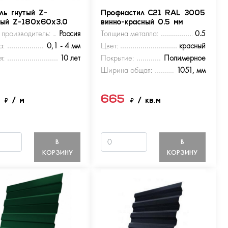
ль гнутый Z-
Профнастил С21 RAL 3005
ный Z-180х60х3.0
винно-красный 0.5 мм
 производитель:
Россия
Толщина металла:
0.5
а:
0,1 - 4 мм
Цвет:
красный
я:
10 лет
Покрытие:
Полимерное
Ширина общая:
1051, мм
5
665
₽
/ м
₽
/ кв.м
В
В
КОРЗИНУ
КОРЗИНУ