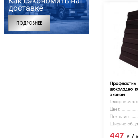
Как сэкономить на
доставке
ПОДРОБНЕЕ
Профнастил
шоколадно-к
эконом
Толщина метал
Цвет:
Покрытие:
Ширина обща
447
₽
/ 