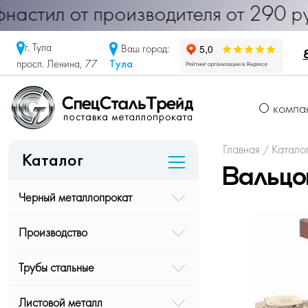
< Профнастил от производителя от 2
г. Тула
Ваш город:
Тула
просп. Ленина, 77
О компа
Главная
Катало
/
Каталог
Вальцо
Черный металлопрокат
Производство
Трубы стальные
Листовой металл