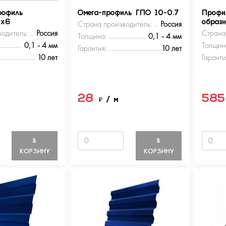
рофиль
Омега-профиль ГПО 10-0.7
Профи
5х6
Страна производитель:
Россия
образ
одитель:
Россия
Страна
Толщина:
0,1 - 4 мм
0,1 - 4 мм
Толщин
Гарантия:
10 лет
10 лет
Гаранти
28
58
м
₽
/ м
В
В
КОРЗИНУ
КОРЗИНУ