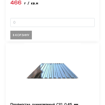
466
₽
/ кв.м
В КОРЗИНУ
Профнастил оцинкованный С21 0.45 мм