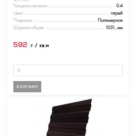
Толщина металла:
0.4
Цвет:
серый
Покрытие:
Полимерное
Ширина общая:
1051, мм
592
₽
/ кв.м
В КОРЗИНУ