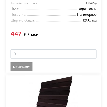
Толщина металла:
эконом
Цвет:
коричневый
Покрытие:
Полимерное
Ширина общая:
1200, мм
447
₽
/ кв.м
В КОРЗИНУ