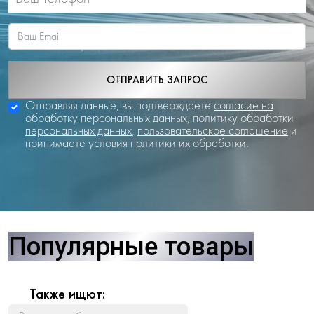
ОТПРАВИТЬ ЗАПРОС
Отправляя данные, вы подтверждаете
согласие на
обработку персональных данных
,
политику обработки
персональных данных
,
пользовательское соглашение
и
принимаете условия политики их обработки.
Популярные товары
Также ищют: