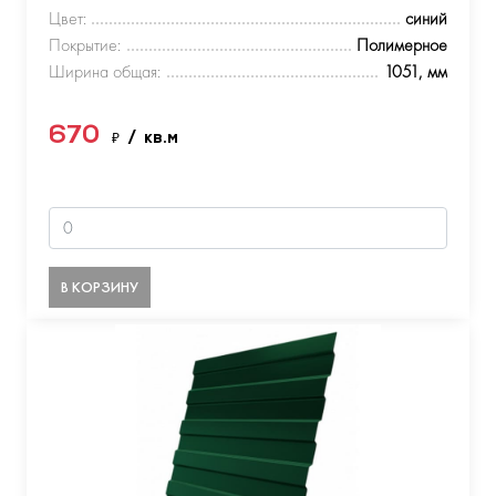
Цвет:
синий
Покрытие:
Полимерное
Ширина общая:
1051, мм
670
₽
/ кв.м
В КОРЗИНУ