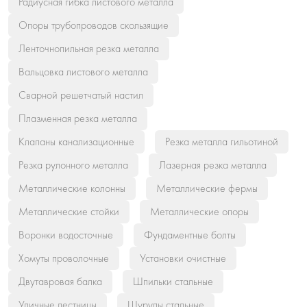
Радиусная гибка листового металла
Опоры трубопроводов скользящие
Ленточнопильная резка металла
Вальцовка листового металла
Сварной решетчатый настил
Плазменная резка металла
Клапаны канализационные
Резка металла гильотиной
Резка рулонного металла
Лазерная резка металла
Металлические колонны
Металлические фермы
Металлические стойки
Металлические опоры
Воронки водосточные
Фундаментные болты
Хомуты проволочные
Установки очистные
Двутавровая балка
Шпильки стальные
Уличные лестницы
Шурупы стальные