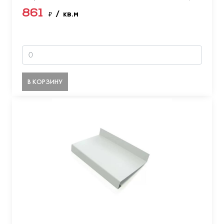
861
₽
/ кв.м
В КОРЗИНУ