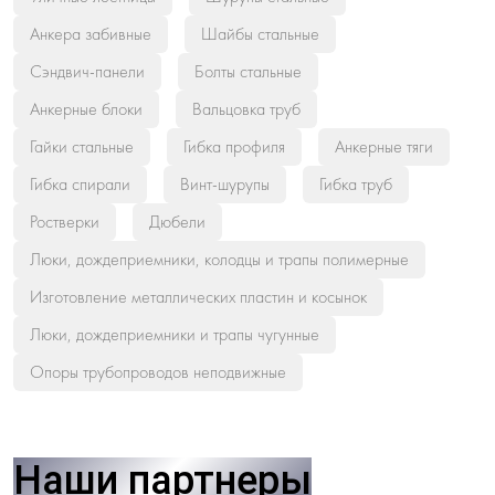
Анкера забивные
Шайбы стальные
Сэндвич-панели
Болты стальные
Анкерные блоки
Вальцовка труб
Гайки стальные
Гибка профиля
Анкерные тяги
Гибка спирали
Винт-шурупы
Гибка труб
Ростверки
Дюбели
Люки, дождеприемники, колодцы и трапы полимерные
Изготовление металлических пластин и косынок
Люки, дождеприемники и трапы чугунные
Опоры трубопроводов неподвижные
Наши партнеры