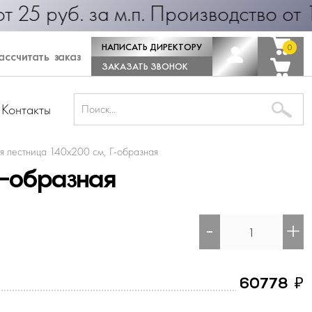
. за м.п. Производство от 1 дня! 
НАПИСАТЬ ДИРЕКТОРУ
0
0
ссчитать заказ
ЗАКАЗАТЬ ЗВОНОК
Контакты
я лестница 140х200 см, Г-образная
-образная
-
+
₽
60778