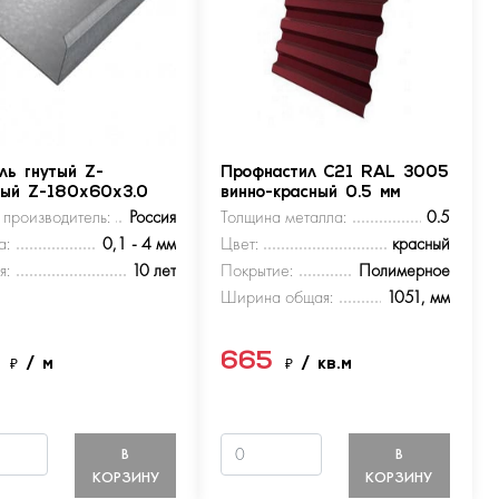
ль гнутый Z-
Профнастил С21 RAL 3005
ный Z-180х60х3.0
винно-красный 0.5 мм
 производитель:
Россия
Толщина металла:
0.5
а:
0,1 - 4 мм
Цвет:
красный
я:
10 лет
Покрытие:
Полимерное
Ширина общая:
1051, мм
5
665
₽
/ м
₽
/ кв.м
В
В
КОРЗИНУ
КОРЗИНУ