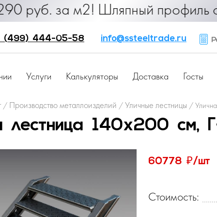
. за м2! Шляпный профиль от 25 руб
 (499) 444-05-58
info@ssteeltrade.ru
Ра
нии
Услуги
Калькуляторы
Доставка
Госты
г
Производство металлоизделий
Уличные лестницы
/
/
/
Улична
я лестница 140х200 см, Г
₽
60778
/шт
Стоимость: