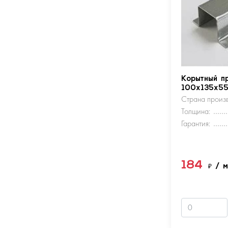
Корытный п
100х135х5
Страна произв
Толщина:
Гарантия:
184
₽
/ 