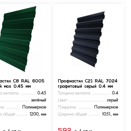
астил С8 RAL 6005
Профнастил С21 RAL 7024
ый мох 0.45 мм
графитовый серый 0.4 мм
а металла:
0.45
Толщина металла:
0.4
зелёный
Цвет:
серый
ие:
Полимерное
Покрытие:
Полимерное
 общая:
1200, мм
Ширина общая:
1051, мм