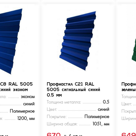
 С8 RAL 5005
Профнастил С21 RAL
Профн
синий эконом
5005 сигнальный синий
зелен
ла:
эконом
0.5 мм
Толщин
Толщина металла:
0.5
синий
Цвет:
Цвет:
синий
Полимерное
Покрыт
Покрытие:
Полимерное
я:
1200, мм
Ширина
Ширина общая:
1051, мм