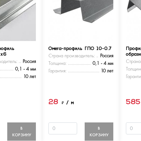
рофиль
Омега-профиль ГПО 10-0.7
Профи
5х6
Страна производитель:
Россия
образ
одитель:
Россия
Страна
Толщина:
0,1 - 4 мм
0,1 - 4 мм
Толщин
Гарантия:
10 лет
10 лет
Гаранти
28
58
м
₽
/ м
В
В
КОРЗИНУ
КОРЗИНУ