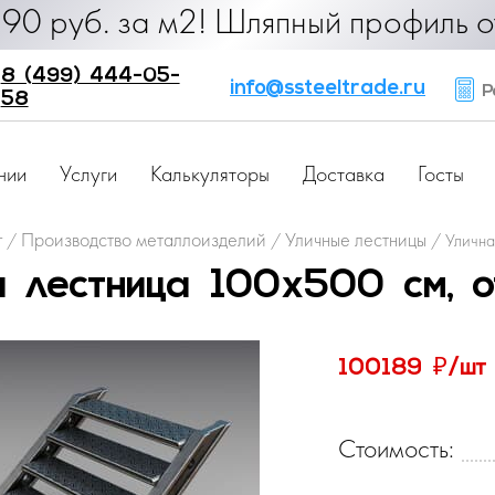
б. за м2! Шляпный профиль от 25 ру
8 (499) 444-05-
info@ssteeltrade.ru
Ра
58
нии
Услуги
Калькуляторы
Доставка
Госты
г
Производство металлоизделий
Уличные лестницы
/
/
/
Улична
я лестница 100х500 см, о
₽
100189
/шт
Стоимость: