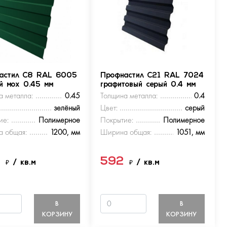
астил С8 RAL 6005
Профнастил С21 RAL 7024
ый мох 0.45 мм
графитовый серый 0.4 мм
а металла:
0.45
Толщина металла:
0.4
зелёный
Цвет:
серый
ие:
Полимерное
Покрытие:
Полимерное
 общая:
1200, мм
Ширина общая:
1051, мм
9
592
₽
/ кв.м
₽
/ кв.м
В
В
КОРЗИНУ
КОРЗИНУ