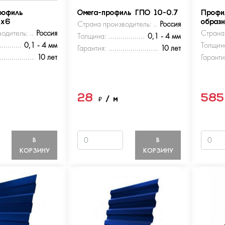
рофиль
Омега-профиль ГПО 10-0.7
Профи
5х6
Страна производитель:
Россия
образ
одитель:
Россия
Страна
Толщина:
0,1 - 4 мм
0,1 - 4 мм
Толщин
Гарантия:
10 лет
10 лет
Гаранти
28
58
м
₽
/ м
В
В
КОРЗИНУ
КОРЗИНУ