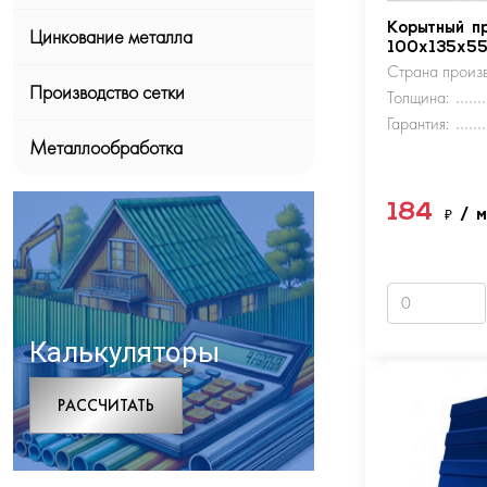
Корытный п
Цинкование металла
100х135х5
Страна произв
Производство сетки
Толщина:
Гарантия:
Металлообработка
184
₽
/ 
Калькуляторы
РАCСЧИТАТЬ