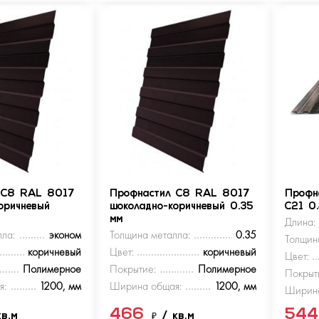
 С8 RAL 8017
Профнастил С8 RAL 8017
Профн
оричневый
шоколадно-коричневый 0.35
С21 0
мм
Длина:
ла:
эконом
Толщина металла:
0.35
Толщин
коричневый
Цвет:
коричневый
Цвет:
Полимерное
Покрытие:
Полимерное
Покрыт
я:
1200, мм
Ширина общая:
1200, мм
Ширина
466
54
кв.м
₽
/ кв.м