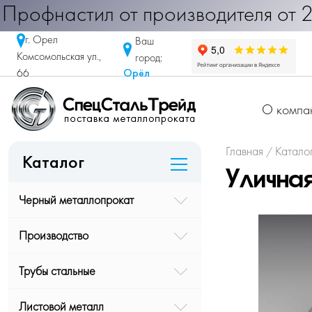
настил от производителя от 290 ру
г. Орел
Ваш
Комсомольская ул.,
город:
Орёл
66
О компа
Главная
Катало
/
Каталог
Улична
Черный металлопрокат
Производство
Трубы стальные
Листовой металл