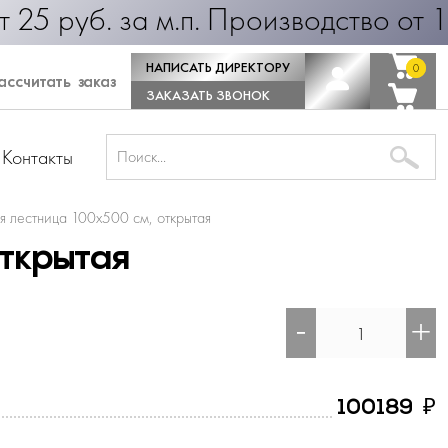
б. за м.п. Производство от 1 дня!
НАПИСАТЬ ДИРЕКТОРУ
0
0
ссчитать заказ
ЗАКАЗАТЬ ЗВОНОК
Контакты
я лестница 100х500 см, открытая
ткрытая
-
+
₽
100189