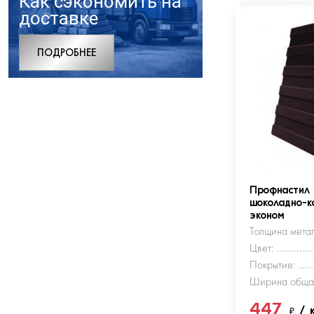
Как сэкономить на
доставке
ПОДРОБНЕЕ
Профнастил
шоколадно-к
эконом
Толщина метал
Цвет:
Покрытие:
Ширина обща
447
₽
/ 