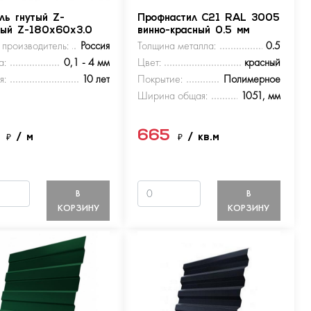
ль гнутый Z-
Профнастил С21 RAL 3005
ный Z-180х60х3.0
винно-красный 0.5 мм
 производитель:
Россия
Толщина металла:
0.5
а:
0,1 - 4 мм
Цвет:
красный
я:
10 лет
Покрытие:
Полимерное
Ширина общая:
1051, мм
5
665
₽
/ м
₽
/ кв.м
В
В
КОРЗИНУ
КОРЗИНУ