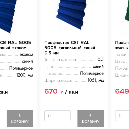
 С8 RAL 5005
Профнастил С21 RAL
Профн
синий эконом
5005 сигнальный синий
зелен
ла:
эконом
0.5 мм
Толщин
Толщина металла:
0.5
синий
Цвет:
Цвет:
синий
Полимерное
Покрыт
Покрытие:
Полимерное
я:
1200, мм
Ширина
Ширина общая:
1051, мм
670
64
кв.м
₽
/ кв.м
В
В
КОРЗИНУ
КОРЗИНУ