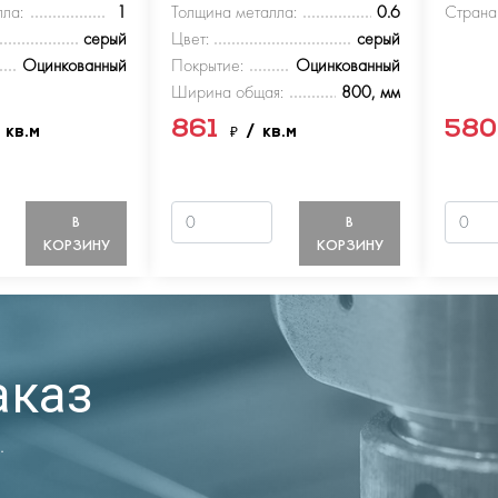
ла:
1
Толщина металла:
0.6
Страна
серый
Цвет:
серый
Оцинкованный
Покрытие:
Оцинкованный
Ширина общая:
800, мм
861
58
 кв.м
₽
/ кв.м
В
В
КОРЗИНУ
КОРЗИНУ
аказ
.