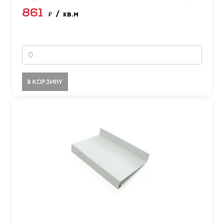
861
₽
/ кв.м
В КОРЗИНУ