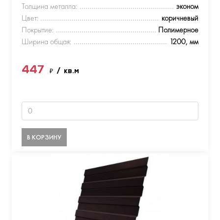
Толщина металла:
эконом
Цвет:
коричневый
Покрытие:
Полимерное
Ширина общая:
1200, мм
447
₽
/ кв.м
В КОРЗИНУ