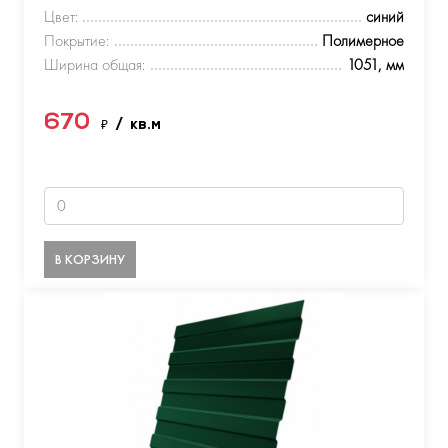
Цвет:
синий
Покрытие:
Полимерное
Ширина общая:
1051, мм
670
₽
/ кв.м
В КОРЗИНУ