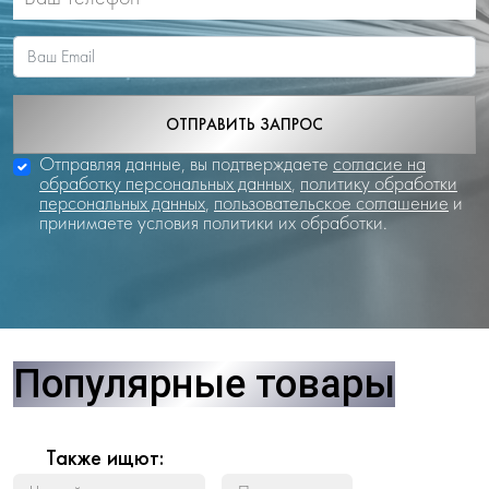
ОТПРАВИТЬ ЗАПРОС
Отправляя данные, вы подтверждаете
согласие на
обработку персональных данных
,
политику обработки
персональных данных
,
пользовательское соглашение
и
принимаете условия политики их обработки.
Популярные товары
Также ищют: