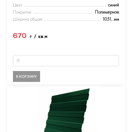
Цвет:
синий
Покрытие:
Полимерное
Ширина общая:
1051, мм
670
₽
/ кв.м
В КОРЗИНУ