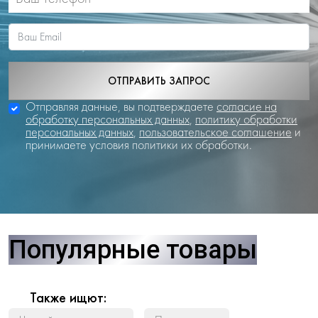
ОТПРАВИТЬ ЗАПРОС
Отправляя данные, вы подтверждаете
согласие на
обработку персональных данных
,
политику обработки
персональных данных
,
пользовательское соглашение
и
принимаете условия политики их обработки.
Популярные товары
Также ищют: