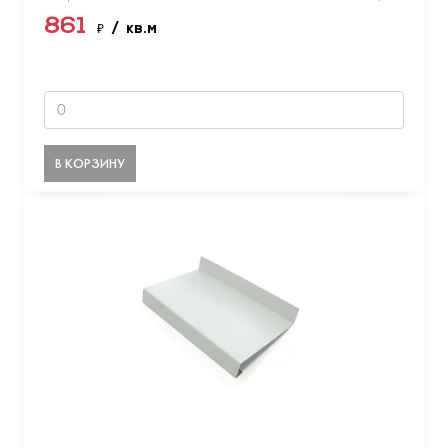
861
₽
/ кв.м
В КОРЗИНУ