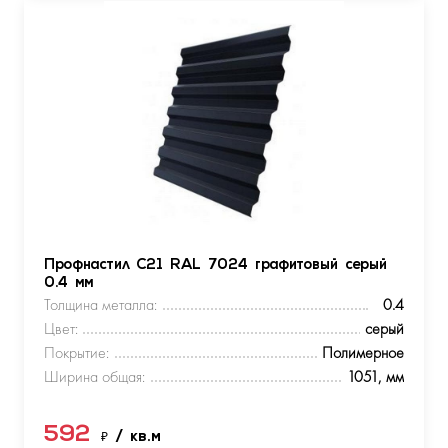
Профнастил С21 RAL 7024 графитовый серый
0.4 мм
Толщина металла:
0.4
Цвет:
серый
Покрытие:
Полимерное
Ширина общая:
1051, мм
592
₽
/ кв.м