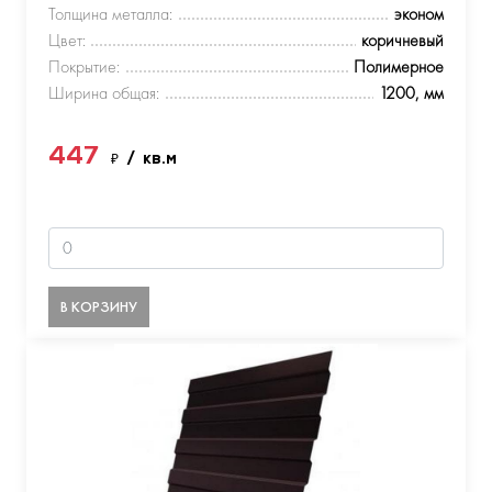
Толщина металла:
эконом
Цвет:
коричневый
Покрытие:
Полимерное
Ширина общая:
1200, мм
447
₽
/ кв.м
В КОРЗИНУ