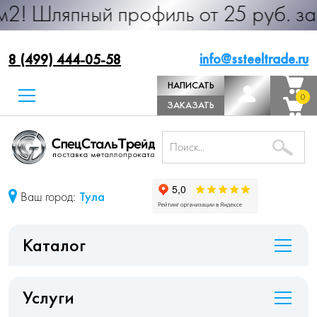
ый профиль от 25 руб. за м.п. Про
info@ssteeltrade.ru
8 (499) 444-05-58
НАПИСАТЬ
0
0
ДИРЕКТОРУ
ЗАКАЗАТЬ
ЗВОНОК
Ваш город:
Тула
Каталог
Услуги