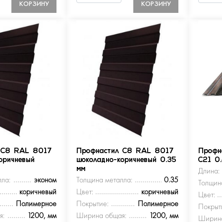
КОРЗИНУ
КОРЗИНУ
 С8 RAL 8017
Профнастил С8 RAL 8017
Профн
оричневый
шоколадно-коричневый 0.35
С21 0
мм
Длина:
ла:
эконом
Толщина металла:
0.35
Толщин
коричневый
Цвет:
коричневый
Цвет:
Полимерное
Покрытие:
Полимерное
Покрыт
я:
1200, мм
Ширина общая:
1200, мм
Ширина