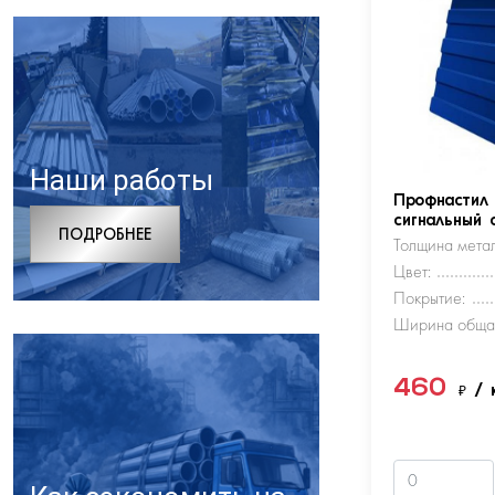
Наши работы
Профнастил
сигнальный 
ПОДРОБНЕЕ
Толщина метал
Цвет:
Покрытие:
Ширина обща
460
₽
/ 