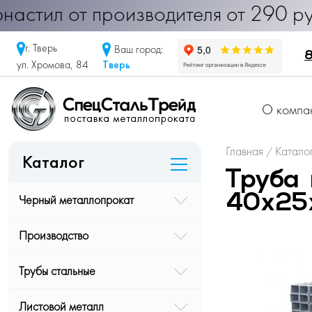
< Профнастил от производителя от 2
г. Тверь
Ваш город:
8
Тверь
ул. Хромова, 84
О компа
Главная
Катало
/
Каталог
Труба 
Черный металлопрокат
40х25х
Производство
Трубы стальные
Листовой металл