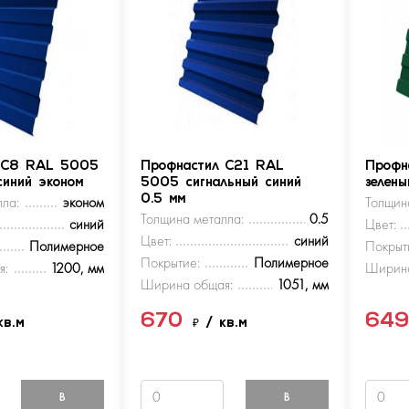
 С8 RAL 5005
Профнастил С21 RAL
Профн
синий эконом
5005 сигнальный синий
зелен
ла:
эконом
0.5 мм
Толщин
Толщина металла:
0.5
синий
Цвет:
Цвет:
синий
Полимерное
Покрыт
Покрытие:
Полимерное
я:
1200, мм
Ширина
Ширина общая:
1051, мм
670
64
кв.м
₽
/ кв.м
В
В