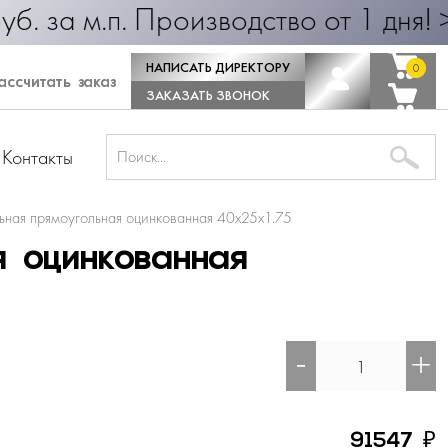
 25 руб. за м.п. Производство от 1
НАПИСАТЬ ДИРЕКТОРУ
0
0
ссчитать заказ
ЗАКАЗАТЬ ЗВОНОК
Контакты
ьная прямоугольная оцинкованная 40х25х1.75
я оцинкованная
-
+
₽
91547