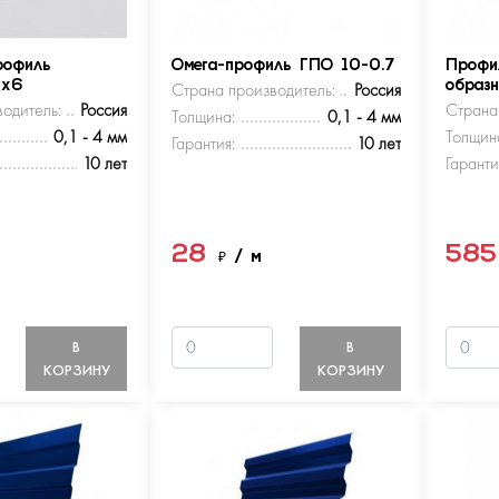
рофиль
Омега-профиль ГПО 10-0.7
Профи
5х6
Страна производитель:
Россия
образ
одитель:
Россия
Страна
Толщина:
0,1 - 4 мм
0,1 - 4 мм
Толщин
Гарантия:
10 лет
10 лет
Гаранти
28
58
м
₽
/ м
В
В
КОРЗИНУ
КОРЗИНУ