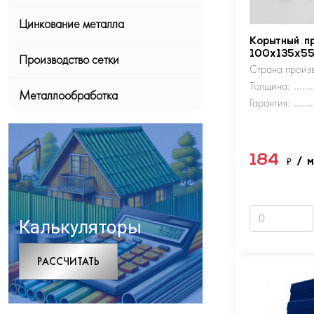
Цинкование металла
Корытный п
100х135х5
Производство сетки
Страна произв
Толщина:
Металлообработка
Гарантия:
184
₽
/ 
Калькуляторы
РАCСЧИТАТЬ