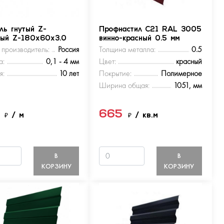
ль гнутый Z-
Профнастил С21 RAL 3005
ный Z-180х60х3.0
винно-красный 0.5 мм
 производитель:
Россия
Толщина металла:
0.5
а:
0,1 - 4 мм
Цвет:
красный
я:
10 лет
Покрытие:
Полимерное
Ширина общая:
1051, мм
5
665
₽
/ м
₽
/ кв.м
В
В
КОРЗИНУ
КОРЗИНУ