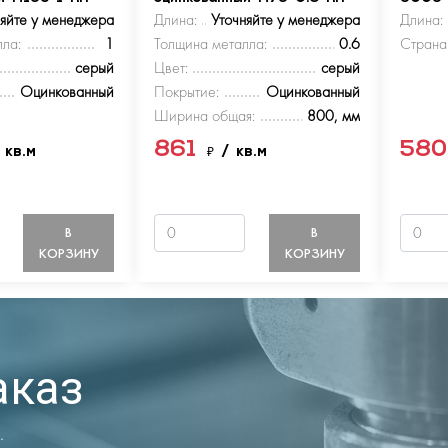
няйте у менеджера
Длина:
Уточняйте у менеджера
Длина:
ла:
1
Толщина металла:
0.6
Страна
серый
Цвет:
серый
Оцинкованный
Покрытие:
Оцинкованный
Ширина общая:
800, мм
861
58
 кв.м
₽
/ кв.м
В
В
КОРЗИНУ
КОРЗИНУ
аказ
.