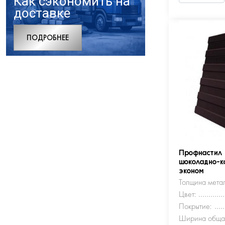
Как сэкономить на
доставке
ПОДРОБНЕЕ
Профнастил
шоколадно-к
эконом
Толщина метал
Цвет:
Покрытие:
Ширина обща