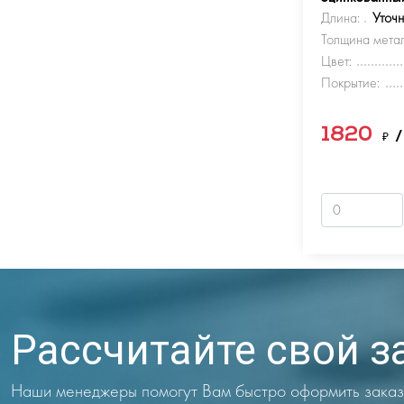
Длина:
Уточ
Толщина метал
Цвет:
Покрытие:
1820
₽
/
Рассчитайте свой з
Наши менеджеры помогут Вам быстро оформить заказ