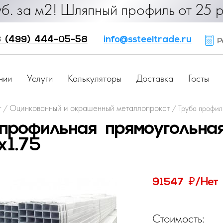
90 руб. за м2! Шляпный профиль от
 (499) 444-05-58
info@ssteeltrade.ru
Ра
нии
Услуги
Калькуляторы
Доставка
Госты
г
Оцинкованный и окрашенный металлопрокат
/
/
Труба профил
профильная прямоугольна
1.75
₽
91547
/Нет
Стоимость: