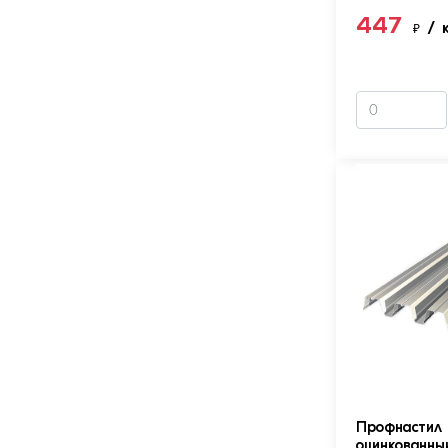
447
₽
/ 
Профнастил 
оцинкованны