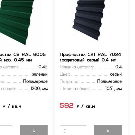
астил С8 RAL 6005
Профнастил С21 RAL 7024
ый мох 0.45 мм
графитовый серый 0.4 мм
а металла:
0.45
Толщина металла:
0.4
зелёный
Цвет:
серый
ие:
Полимерное
Покрытие:
Полимерное
 общая:
1200, мм
Ширина общая:
1051, мм
9
592
₽
/ кв.м
₽
/ кв.м
В
В