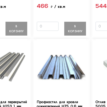
466
54
кв.м
₽
/ кв.м
В
В
КОРЗИНУ
КОРЗИНУ
для перекрытий
Профнастил для кровли
Отлив
й Н153 1 мм
оцинкованный Н75 0.6 мм
5005