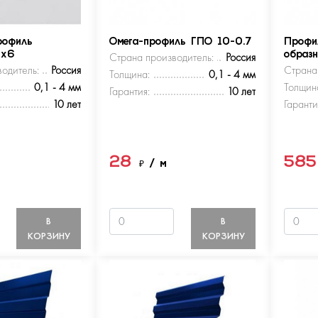
рофиль
Омега-профиль ГПО 10-0.7
Профи
5х6
Страна производитель:
Россия
образ
одитель:
Россия
Страна
Толщина:
0,1 - 4 мм
0,1 - 4 мм
Толщин
Гарантия:
10 лет
10 лет
Гаранти
28
58
м
₽
/ м
В
В
КОРЗИНУ
КОРЗИНУ