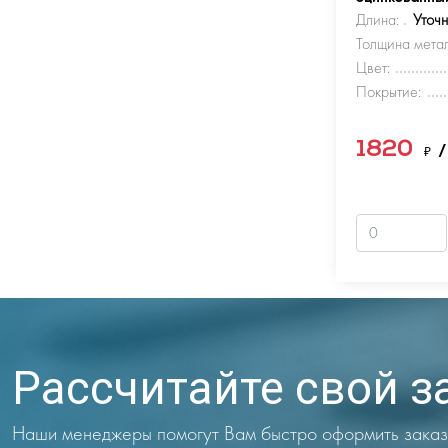
Длина:
Уточ
Толщина метал
Цвет:
Покрытие:
1820
₽
/
Рассчитайте свой з
Наши менеджеры помогут Вам быстро оформить заказ