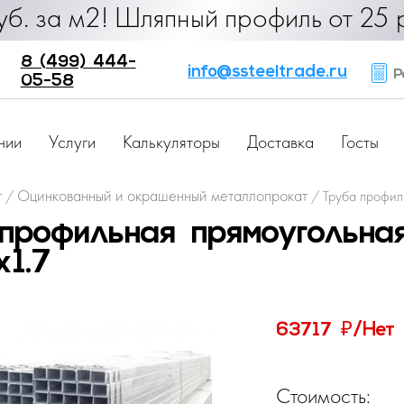
90 руб. за м2! Шляпный профиль от 
8 (499) 444-
info@ssteeltrade.ru
Ра
05-58
нии
Услуги
Калькуляторы
Доставка
Госты
г
Оцинкованный и окрашенный металлопрокат
/
/
Труба профил
профильная прямоугольна
1.7
₽
63717
/Нет
Стоимость: