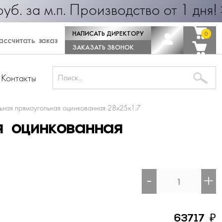
25 руб. за м.п. Производство от 1
НАПИСАТЬ ДИРЕКТОРУ
0
0
ссчитать заказ
ЗАКАЗАТЬ ЗВОНОК
Контакты
ьная прямоугольная оцинкованная 28х25х1.7
я оцинкованная
-
+
₽
63717