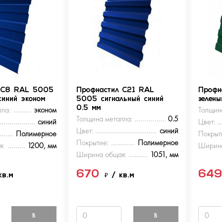
 С8 RAL 5005
Профнастил С21 RAL
Профн
синий эконом
5005 сигнальный синий
зелен
ла:
эконом
0.5 мм
Толщин
Толщина металла:
0.5
синий
Цвет:
Цвет:
синий
Полимерное
Покрыт
Покрытие:
Полимерное
я:
1200, мм
Ширина
Ширина общая:
1051, мм
670
64
кв.м
₽
/ кв.м
В
В