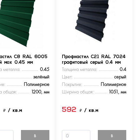
астил С8 RAL 6005
Профнастил С21 RAL 7024
ый мох 0.45 мм
графитовый серый 0.4 мм
а металла:
0.45
Толщина металла:
0.4
зелёный
Цвет:
серый
ие:
Полимерное
Покрытие:
Полимерное
 общая:
1200, мм
Ширина общая:
1051, мм
9
592
₽
/ кв.м
₽
/ кв.м
В
В