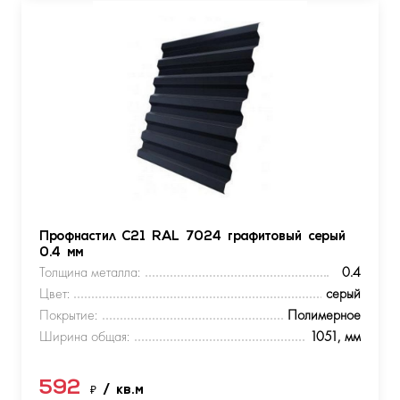
Профнастил С21 RAL 7024 графитовый серый
0.4 мм
Толщина металла:
0.4
Цвет:
серый
Покрытие:
Полимерное
Ширина общая:
1051, мм
592
₽
/ кв.м