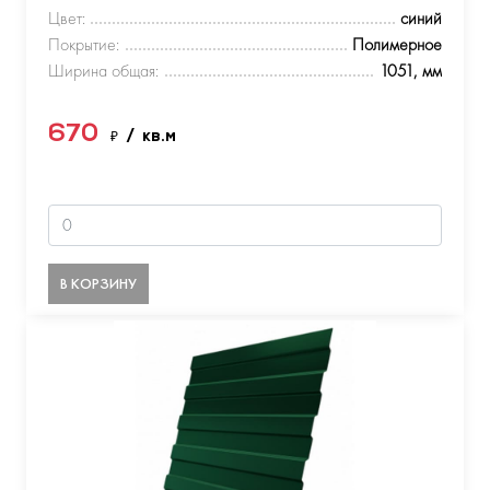
Цвет:
синий
Покрытие:
Полимерное
Ширина общая:
1051, мм
670
₽
/ кв.м
В КОРЗИНУ