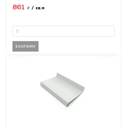
861
₽
/ кв.м
В КОРЗИНУ