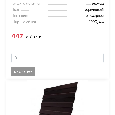
Толщина металла:
эконом
Цвет:
коричневый
Покрытие:
Полимерное
Ширина общая:
1200, мм
447
₽
/ кв.м
В КОРЗИНУ