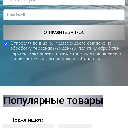
ОТПРАВИТЬ ЗАПРОС
Отправляя данные, вы подтверждаете
согласие на
обработку персональных данных
,
политику обработки
персональных данных
,
пользовательское соглашение
и
принимаете условия политики их обработки.
Популярные товары
Также ищют: