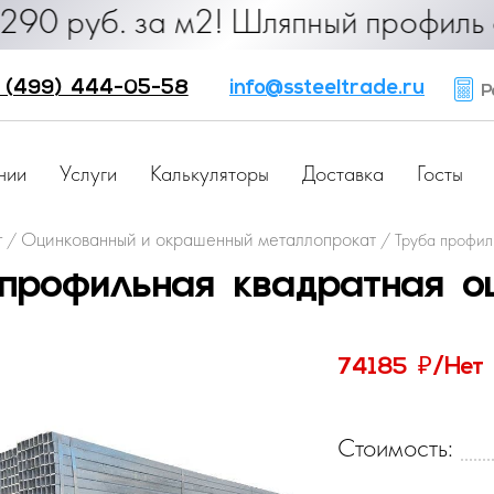
б. за м2! Шляпный профиль от 25 р
 (499) 444-05-58
info@ssteeltrade.ru
Ра
нии
Услуги
Калькуляторы
Доставка
Госты
г
Оцинкованный и окрашенный металлопрокат
/
/
Труба профил
профильная квадратная о
₽
74185
/Нет
Стоимость: