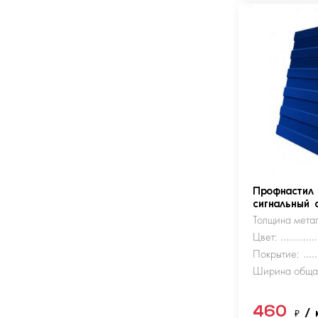
Профнастил
сигнальный 
Толщина метал
Цвет:
Покрытие:
Ширина обща
460
₽
/ 