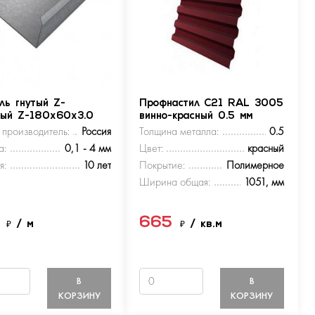
ль гнутый Z-
Профнастил С21 RAL 3005
ный Z-180х60х3.0
винно-красный 0.5 мм
 производитель:
Россия
Толщина металла:
0.5
а:
0,1 - 4 мм
Цвет:
красный
я:
10 лет
Покрытие:
Полимерное
Ширина общая:
1051, мм
5
665
₽
/ м
₽
/ кв.м
В
В
КОРЗИНУ
КОРЗИНУ