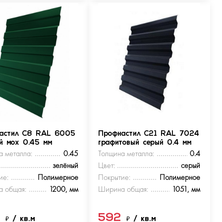
астил С8 RAL 6005
Профнастил С21 RAL 7024
ый мох 0.45 мм
графитовый серый 0.4 мм
а металла:
0.45
Толщина металла:
0.4
зелёный
Цвет:
серый
ие:
Полимерное
Покрытие:
Полимерное
 общая:
1200, мм
Ширина общая:
1051, мм
9
592
₽
/ кв.м
₽
/ кв.м