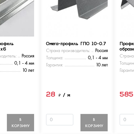
рофиль
Омега-профиль ГПО 10-0.7
Профи
5х6
Страна производитель:
Россия
образ
одитель:
Россия
Страна
Толщина:
0,1 - 4 мм
0,1 - 4 мм
Толщин
Гарантия:
10 лет
10 лет
Гаранти
28
58
м
₽
/ м
В
В
КОРЗИНУ
КОРЗИНУ