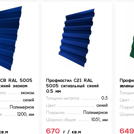
 С8 RAL 5005
Профнастил С21 RAL
Профн
синий эконом
5005 сигнальный синий
зелен
ла:
эконом
0.5 мм
Толщин
Толщина металла:
0.5
синий
Цвет:
Цвет:
синий
Полимерное
Покрыт
Покрытие:
Полимерное
я:
1200, мм
Ширина
Ширина общая:
1051, мм
670
64
кв.м
₽
/ кв.м