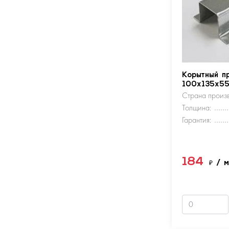
Корытный п
100х135х5
Страна произв
Толщина:
Гарантия:
184
₽
/ 