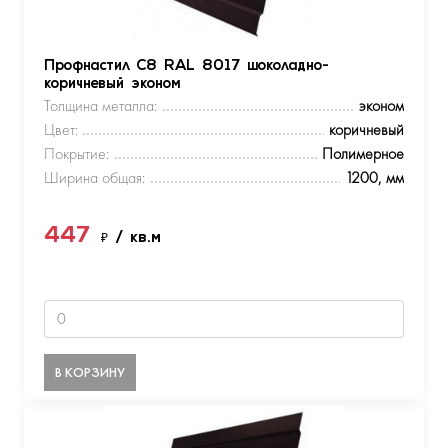
Профнастил С8 RAL 8017 шоколадно-
коричневый эконом
Толщина металла:
эконом
Цвет:
коричневый
Покрытие:
Полимерное
Ширина общая:
1200, мм
447
₽
/ кв.м
В КОРЗИНУ