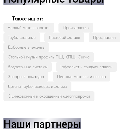
Также ищют:
Черный металлопрокат
Производство
Трубы стальные
Листовой металл
Профнастил
Доборные элементы
Стальной гнутый профиль ПШ, КПШ, Сигма
Водосточные системы
Гофролист и сэндвич-панели
Запорная арматура
Цветные металлы и сплавы
Детали трубопроводов и метизы
Оцинкованный и окрашенный металлопрокат
Наши партнеры