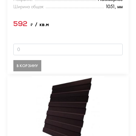
Ширина общая:
1051, мм
592
₽
/ кв.м
В КОРЗИНУ